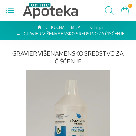
0
KUĆNA HEMIJA
Kuhinja
GRAVIER VIŠENAMENSKO SREDSTVO ZA ČIŠĆENJE
GRAVIER VIŠENAMENSKO SREDSTVO ZA
ČIŠĆENJE