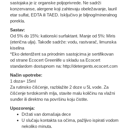
sastojaka je iz organske poljoprivrede. Ne sadrži
konzervanse, alergene koji zahtevaju obeležavanje, lauril
etar sulfat, EDTA ili TAED. Isključivo je biljnog/mineralnog
porekla.
Sastav:
Od 5% do 15%: kationski surfaktant. Manje od 5%: Miris
(eterična ulja). Takođe sadrže: vodu, rastvarač, limunska
kiselina
*Eko deterdžent sa prirodnim sastojcima je sertifikovan
od strane Ecocert Greenlife u skladu sa Ecocert
standardom dostupnom na: http://detergents.ecocert.com
Način upotrebe:
1 doza= 15ml
Za rutinsko čišćenje, razblažite 2 doze u 5L vode. Za
čišćenje tvrdokornih mlja, stavite malu količinu na vlažni
sunđer ili direktno na površinu koju čistite.
Upozorenja:
Držati van domašaja dece
U slučaju kontakta sa očima, pažljivo ispirati vodom
nekoliko minuta.