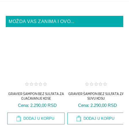
MOŽDA VAS ZANIMA I OVO...
GRAVIER ŠAMPON BEZ SULFATA ZA
SUVU KOSU
Cena:
2.290,00 RSD
ZA
GRAVIER ŠAMPON BEZ SULFATA ZA
G
OJAČAVANJE KOSE
Cena:
2.290,00 RSD
DODAJ U KORPU
DODAJ U KORPU