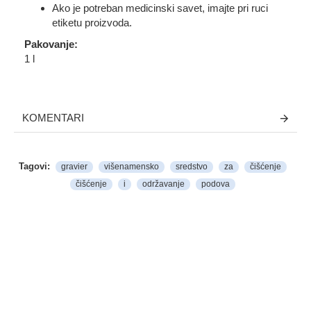
Ako je potreban medicinski savet, imajte pri ruci
etiketu proizvoda.
Pakovanje:
1 l
KOMENTARI
Tagovi:
gravier
višenamensko
sredstvo
za
čišćenje
čišćenje
i
održavanje
podova