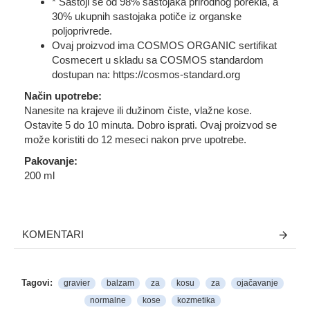
* Sastoji se od 98% sastojaka prirodnog porekla, a
30% ukupnih sastojaka potiče iz organske
poljoprivrede.
Ovaj proizvod ima COSMOS ORGANIC sertifikat
Cosmecert u skladu sa COSMOS standardom
dostupan na: https://cosmos-standard.org
Način upotrebe:
Nanesite na krajeve ili dužinom čiste, vlažne kose.
Ostavite 5 do 10 minuta. Dobro isprati. Ovaj proizvod se
može koristiti do 12 meseci nakon prve upotrebe.
Pakovanje:
200 ml
KOMENTARI
Tagovi:
gravier
balzam
za
kosu
za
ojačavanje
normalne
kose
kozmetika