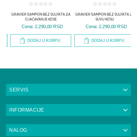
G
DODAJ U KORPU
DODAJ U KORPU
SERVIS
INFORMACIJE
NALOG