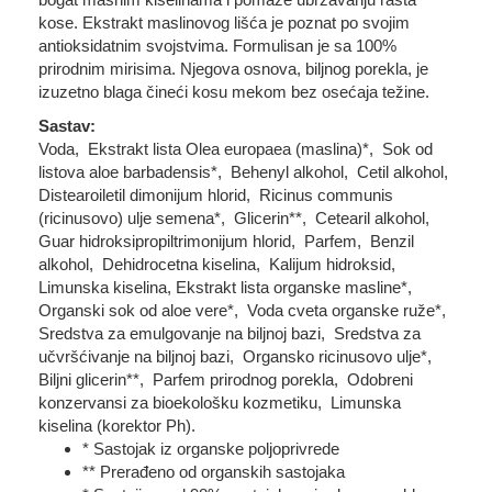
kose. Ekstrakt maslinovog lišća je poznat po svojim
antioksidatnim svojstvima. Formulisan je sa 100%
prirodnim mirisima. Njegova osnova, biljnog porekla, je
izuzetno blaga čineći kosu mekom bez osećaja težine.
Sastav:
Voda, Ekstrakt lista Olea europaea (maslina)*, Sok od
listova aloe barbadensis*, Behenyl alkohol, Cetil alkohol,
Distearoiletil dimonijum hlorid, Ricinus communis
(ricinusovo) ulje semena*, Glicerin**, Cetearil alkohol,
Guar hidroksipropiltrimonijum hlorid, Parfem, Benzil
alkohol, Dehidrocetna kiselina, Kalijum hidroksid,
Limunska kiselina, Ekstrakt lista organske masline*,
Organski sok od aloe vere*, Voda cveta organske ruže*,
Sredstva za emulgovanje na biljnoj bazi, Sredstva za
učvršćivanje na biljnoj bazi, Organsko ricinusovo ulje*,
Biljni glicerin**, Parfem prirodnog porekla, Odobreni
konzervansi za bioekološku kozmetiku, Limunska
kiselina (korektor Ph).
* Sastojak iz organske poljoprivrede
** Prerađeno od organskih sastojaka