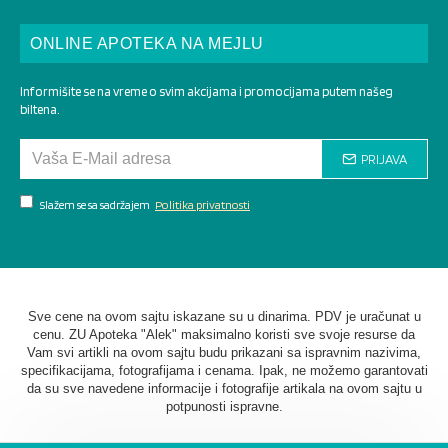
ONLINE APOTEKA NA MEJLU
Informišite se na vreme o svim akcijama i promocijama putem našeg
biltena.
PRIJAVA
Slažem se sa sadržajem
Politika privatnosti
Sve cene na ovom sajtu iskazane su u dinarima. PDV je uračunat u
cenu. ZU Apoteka "Alek" maksimalno koristi sve svoje resurse da
Vam svi artikli na ovom sajtu budu prikazani sa ispravnim nazivima,
specifikacijama, fotografijama i cenama. Ipak, ne možemo garantovati
da su sve navedene informacije i fotografije artikala na ovom sajtu u
potpunosti ispravne.