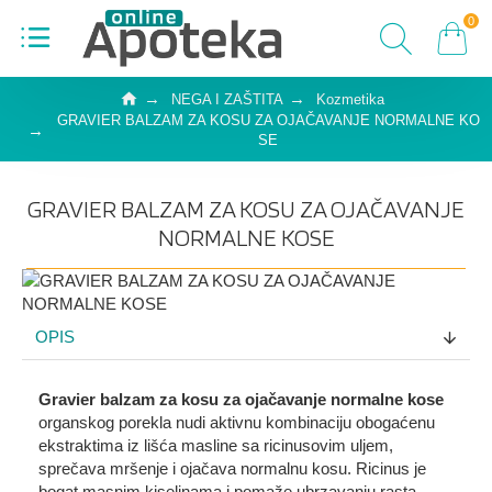
0
NEGA I ZAŠTITA
Kozmetika
GRAVIER BALZAM ZA KOSU ZA OJAČAVANJE NORMALNE KO
SE
GRAVIER BALZAM ZA KOSU ZA OJAČAVANJE
NORMALNE KOSE
OPIS
Gravier balzam za kosu za ojačavanje normalne kose
organskog porekla nudi aktivnu kombinaciju obogaćenu
ekstraktima iz lišća masline sa ricinusovim uljem,
sprečava mršenje i ojačava normalnu kosu. Ricinus je
bogat masnim kiselinama i pomaže ubrzavanju rasta