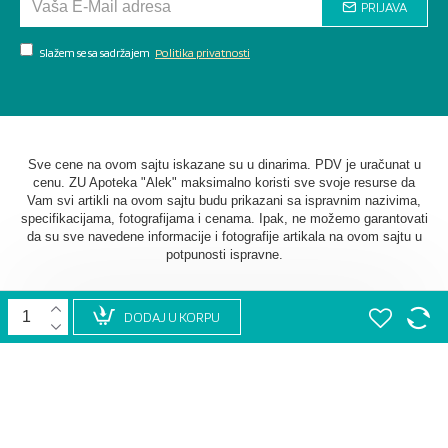
PRIJAVA
Slažem se sa sadržajem
Politika privatnosti
Sve cene na ovom sajtu iskazane su u dinarima. PDV je uračunat u
cenu. ZU Apoteka "Alek" maksimalno koristi sve svoje resurse da
Vam svi artikli na ovom sajtu budu prikazani sa ispravnim nazivima,
specifikacijama, fotografijama i cenama. Ipak, ne možemo garantovati
da su sve navedene informacije i fotografije artikala na ovom sajtu u
potpunosti ispravne.
DODAJ U KORPU
©
2026. AU Apoteka "Alek". Sva prava zadržana. Softverska
izrada
STIV Solutions