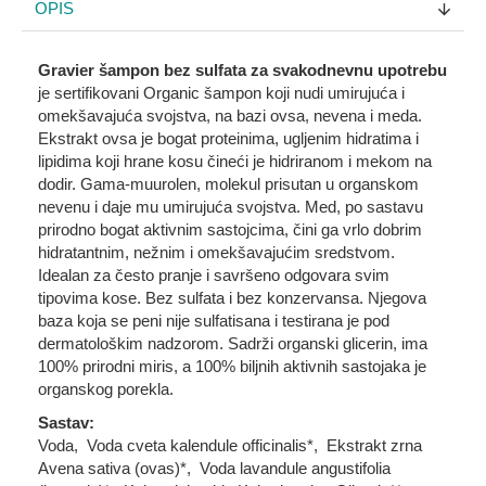
OPIS
Gravier šampon bez sulfata za svakodnevnu upotrebu
je sertifikovani Organic šampon koji nudi umirujuća i
omekšavajuća svojstva, na bazi ovsa, nevena i meda.
Ekstrakt ovsa je bogat proteinima, ugljenim hidratima i
lipidima koji hrane kosu čineći je hidriranom i mekom na
dodir. Gama-muurolen, molekul prisutan u organskom
nevenu i daje mu umirujuća svojstva. Med, po sastavu
prirodno bogat aktivnim sastojcima, čini ga vrlo dobrim
hidratantnim, nežnim i omekšavajućim sredstvom.
Idealan za često pranje i savršeno odgovara svim
tipovima kose. Bez sulfata i bez konzervansa. Njegova
baza koja se peni nije sulfatisana i testirana je pod
dermatološkim nadzorom. Sadrži organski glicerin, ima
100% prirodni miris, a 100% biljnih aktivnih sastojaka je
organskog porekla.
Sastav:
Voda, Voda cveta kalendule officinalis*, Ekstrakt zrna
Avena sativa (ovas)*, Voda lavandule angustifolia