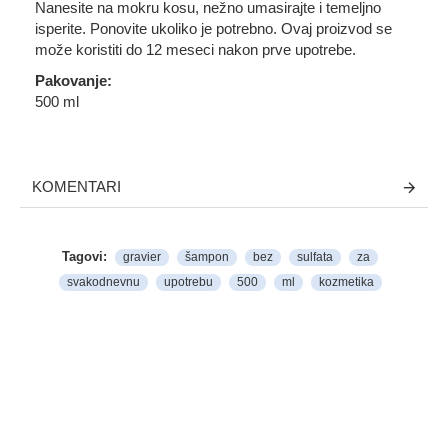
Nanesite na mokru kosu, nežno umasirajte i temeljno
isperite. Ponovite ukoliko je potrebno. Ovaj proizvod se
može koristiti do 12 meseci nakon prve upotrebe.
Pakovanje:
500 ml
KOMENTARI
Tagovi:
gravier
šampon
bez
sulfata
za
svakodnevnu
upotrebu
500
ml
kozmetika