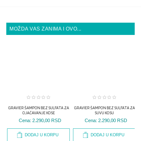
MOŽDA VAS ZANIMA I OVO...
ZA
GRAVIER ŠAMPON BEZ SULFATA ZA
SUVU KOSU
GRAVIER ŠAMPON BEZ SULFATA ZA
OJAČAVANJE KOSE
Cena:
2.290,00 RSD
Cena:
2.290,00 RSD
G
DODAJ U KORPU
DODAJ U KORPU