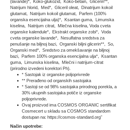
(lavande)*, Koko-glukozid, Koko-betain, Glicerin**,
Natrijum hlorid, Med*, Gliceril oleat, Dinatrijum kokoil
glutamat, Natrijum kokoil glutamat, Parfem (100%
organska esencijalna ulja)*, Ksantan guma, Limunska
kiselina, Natrijum citrat, Mlečna kiselina, Voda cveta
organske kalendule*, Ekstrakt organske zobi*, Voda
cveta organske lavande*, Nesulfatna sredstva za
penušanje na biljnoj bazi, Organski biljni glicerin**, So,
Organski med*, Sredstvo za omekšavanje na biljnoj
bazi, Parfem 100% organska esencijalna ulja*, Ksantan
guma, Limunska kiselina, Mlečni i natrijum-citrat
(prirodno izvedeni korektori Ph).
* Sastojak iz organske poljoprivrede
** Prerađeno od organskih sastojaka
* Sastoji se od 98% sastojaka prirodnog porekla, a
30% ukupnih sastojaka potiče iz organske
poljoprivrede.
Ovaj proizvod ima COSMOS ORGANIC sertifikat
Cosmecert u skladu sa COSMOS standardom
dostupan na: https://cosmos-standard.org"
Način upotrebe: