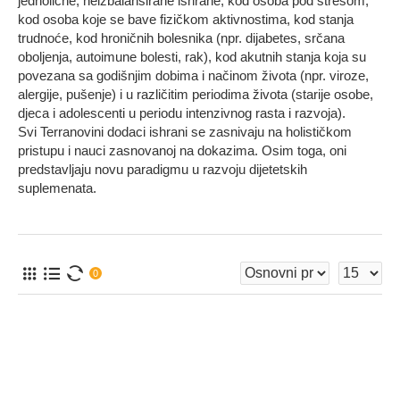
jednolične, neizbalansirane ishrane, kod osoba pod stresom,
kod osoba koje se bave fizičkom aktivnostima, kod stanja
trudnoće, kod hroničnih bolesnika (npr. dijabetes, srčana
oboljenja, autoimune bolesti, rak), kod akutnih stanja koja su
povezana sa godišnjim dobima i načinom života (npr. viroze,
alergije, pušenje) i u različitim periodima života (starije osobe,
djeca i adolescenti u periodu intenzivnog rasta i razvoja).
Svi Terranovini dodaci ishrani se zasnivaju na holističkom
pristupu i nauci zasnovanoj na dokazima. Osim toga, oni
predstavljaju novu paradigmu u razvoju dijetetskih
suplemenata.
0