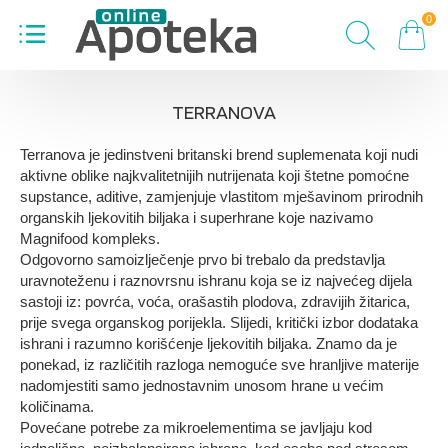
0
TERRANOVA
Terranova je jedinstveni britanski brend suplemenata koji nudi
aktivne oblike najkvalitetnijih nutrijenata koji štetne pomoćne
supstance, aditive, zamjenjuje vlastitom mješavinom prirodnih
organskih ljekovitih biljaka i superhrane koje nazivamo
Magnifood kompleks.
Odgovorno samoizlječenje prvo bi trebalo da predstavlja
uravnoteženu i raznovrsnu ishranu koja se iz najvećeg dijela
sastoji iz: povrća, voća, orašastih plodova, zdravijih žitarica,
prije svega organskog porijekla. Slijedi, kritički izbor dodataka
ishrani i razumno korišćenje ljekovitih biljaka. Znamo da je
ponekad, iz različitih razloga nemoguće sve hranljive materije
nadomjestiti samo jednostavnim unosom hrane u većim
količinama.
Povećane potrebe za mikroelementima se javljaju kod