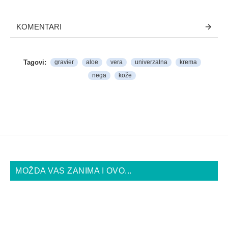
KOMENTARI
Tagovi:
gravier
aloe
vera
univerzalna
krema
nega
kože
MOŽDA VAS ZANIMA I OVO...