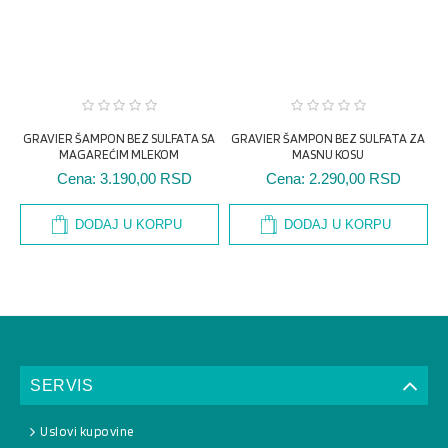
GRAVIER ŠAMPON BEZ SULFATA SA
GRAVIER ŠAMPON BEZ SULFATA ZA
G
MAGAREĆIM MLEKOM
MASNU KOSU
Cena:
3.190,00 RSD
Cena:
2.290,00 RSD
DODAJ U KORPU
DODAJ U KORPU
SERVIS
Uslovi kupovine