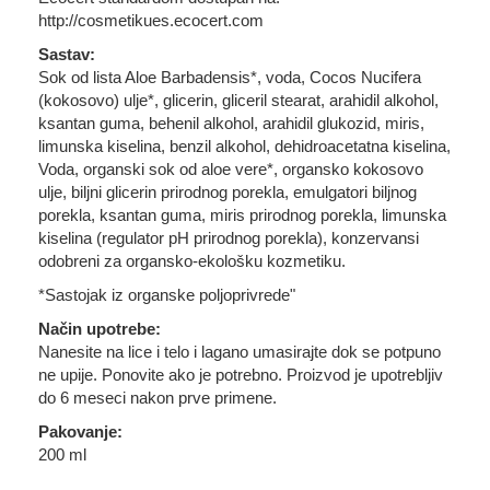
http://cosmetikues.ecocert.com
Sastav:
Sok od lista Aloe Barbadensis*, voda, Cocos Nucifera
(kokosovo) ulje*, glicerin, gliceril stearat, arahidil alkohol,
ksantan guma, behenil alkohol, arahidil glukozid, miris,
limunska kiselina, benzil alkohol, dehidroacetatna kiselina,
Voda, organski sok od aloe vere*, organsko kokosovo
ulje, biljni glicerin prirodnog porekla, emulgatori biljnog
porekla, ksantan guma, miris prirodnog porekla, limunska
kiselina (regulator pH prirodnog porekla), konzervansi
odobreni za organsko-ekološku kozmetiku.
*Sastojak iz organske poljoprivrede"
Način upotrebe:
Nanesite na lice i telo i lagano umasirajte dok se potpuno
ne upije. Ponovite ako je potrebno. Proizvod je upotrebljiv
do 6 meseci nakon prve primene.
Pakovanje:
200 ml