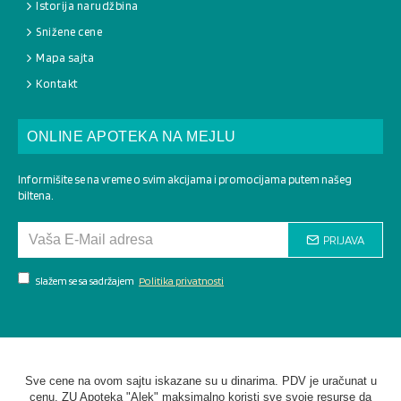
Istorija narudžbina
Snižene cene
Mapa sajta
Kontakt
ONLINE APOTEKA NA MEJLU
Informišite se na vreme o svim akcijama i promocijama putem našeg
biltena.
PRIJAVA
Slažem se sa sadržajem
Politika privatnosti
Sve cene na ovom sajtu iskazane su u dinarima. PDV je uračunat u
cenu. ZU Apoteka "Alek" maksimalno koristi sve svoje resurse da