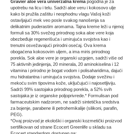
Gravier aloe vera univerzalna krema
pogodna je za
upotrebu na licu i telu. Sadrži aloe veru i kokosovo ulje
kako bi pružila zaštitu i neophodnu vlagu Vašoj koži
ostavljajući mek veo posle svakog nanošenja sa
delikatnim puderastim aromama. Tajna kreme leži u njenoj
formuli sa 30% svežeg prirodnog soka aloe vere koja
obezbeđuje regenerišuća i umirujuća svojstva kao i
trenutni osvežavajući prirodni osećaj. Ova krema
obogaćena kokosovim uljem, a ima miris prirodnog
porekla. Sok aloe vere je organski uzgojen, sadrži više od
75 aktivnih jedinjenja, 20 minerala, 20 aminokiselina i 12
vitamina i prirodno je bogat vodom i polisaharidima, dajući
mu hidratantna i umirujuća svojstva. Dodaje svežinu i
mekoću svim tipovima kože, uključujući i najosetljiviju.
Sadrži 99% sastojaka prirodnog porekla, a 52% svih
sastojaka je iz organske poljoprivrede.* Formulisan pod
farmaceutskim nadzorom, ne sadrži sintetička sredstva
za bojenje, parabene ili petrohemikalije (silikoni, parafin,
PEG).
*Ovaj proizvod je ekološki i organski kozmetički proizvod
sertifikovan od strane Ecocert Greenlife u skladu sa
Ecocert standardom dostupan na: