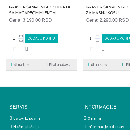
GRAVIER ŠAMPON BEZ SULFATA
GRAVIER ŠAMPON BEZ
SA MAGAREĆIM MLEKOM
ZA MASNU KOSU
Cena:
3.190,00 RSD
Cena:
2.290,00 RSD
DODAJ U KORPU
DODAJ U KORP
Idi na kasu
Pitaj prodavca
Idi na kasu
Pi
SERVIS
INFORMACIJE
Uslovi kupovine
O nama
Načini plaćanja
Informacije o dostavi