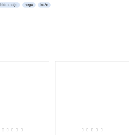
hidratacije
nega
kože