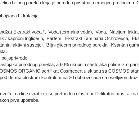
selina biljnog porekla koja je prirodno prisutna u mnogim proteinima. 
obojšana hidratacija
randža) Ekstrakt voća *, Voda (termalna voda), Voda, Natrijum lakta
k / kaprični triglicerin, Parfem, Ekstrakt Laminaria Ochroleuca, Eks
antni aktivni sastojci, Biljni glicerin prirodnog porekla, Ksantan 
kla.
 poljoprivrede
astojaka prirodnog porekla, a 60% ukupnih sastojaka potiče iz organs
 COSMOS ORGANIC sertifikat Cosmecert u skladu sa COSMOS standa
 pod dermatološkom kontrolom na 20 dobrovoljaca sa osetljivom kož
i uveče, na lice i vrat koji su prethodno očišćeni. Delikatno masirat
nakon prve upotrebe.