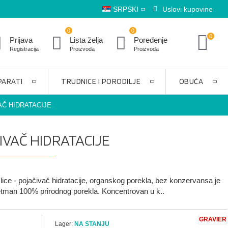
SRPSKI
Uslovi kupovine
0
0
0
Prijava
Lista želja
Poređenje
Registracija
Proizvoda
Proizvoda
PARATI
TRUDNICE I PORODILJE
OBUĆA
AČ HIDRATACIJE
IVAČ HIDRATACIJE
lice - pojačivač hidratacije, organskog porekla, bez konzervansa je
tretman 100% prirodnog porekla. Koncentrovan u k..
GRAVIER
Lager:
NA STANJU