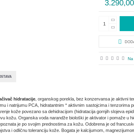
3.290,0
DODA
Na 
OSTAVA
ačivač hidratacije
, organskog porekla, bez konzervansa je aktivni t
 i natrijumu PCA, hidratantnim * aktivnim sastojcima i tenzorima pri
arenje kože povezano sa dehidracijom (hidratacija gornjih slojeva epider
u kožu. Organska voda narandže biološki je aktivator i pomaže u hidrat
poznata je po svojim prednostima za kožu. Odobrena je od francusk
vojstva i odličnu toleranciju kože. Bogata je kalcijumom, magnezijum