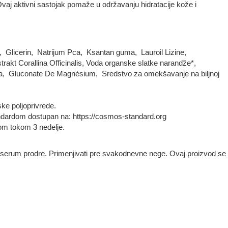
Ovaj aktivni sastojak pomaže u održavanju hidratacije kože i
t, Glicerin, Natrijum Pca, Ksantan guma, Lauroil Lizine,
trakt Corallina Officinalis, Voda organske slatke narandže*,
guma, Gluconate De Magnésium, Sredstvo za omekšavanje na biljnoj
ke poljoprivrede.
rdom dostupan na: https://cosmos-standard.org
om tokom 3 nedelje.
i da serum prodre. Primenjivati pre svakodnevne nege. Ovaj proizvod se