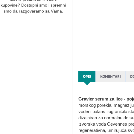
kupovine? Dostupni smo i spremni
smo dа rаzgovаrаmo sа Vаmа.
OPIS
KOMENTARI
D
Gravier serum za lice - poj
morskog porekla, magnezijumu
vodeni balans i ograničilo st
dizajniran za normalnu do suv
izvorska voda Cevennes pre
regenerativna, umirujuća s