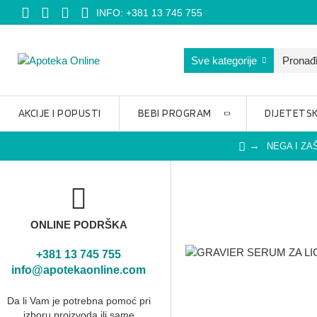
INFO: +381 13 745 755
Sve kategorije
AKCIJE I POPUSTI
BEBI PROGRAM
DIJETETSK
NEGA I ZA
ONLINE PODRŠKA
+381 13 745 755
info@apotekaonline.com
Da li Vam je potrebna pomoć pri
izboru proizvoda ili same