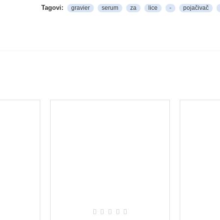
Tagovi:
gravier
serum
za
lice
-
pojačivač