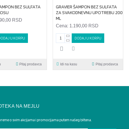
ŠAMPON BEZ SULFATA
GRAVIER ŠAMPON BEZ SULFATA
KOSU
ZA SVAKODNEVNU UPOTREBU 200
ML
290,00 RSD
Cena:
1.190,00 RSD
DODAJ U KORPU
DODAJ U KORPU
u
Pitaj prodavca
Idi na kasu
Pitaj prodavca
OTEKA NA MEJLU
 vreme o svim akcijama i promocijama putem našeg biltena.