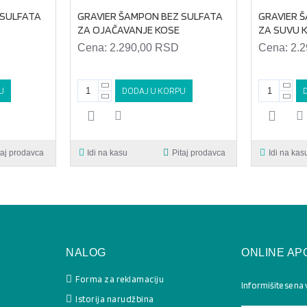
 SULFATA
GRAVIER ŠAMPON BEZ SULFATA
GRAVIER 
ZA OJAČAVANJE KOSE
ZA SUVU 
Cena:
2.290,00 RSD
Cena:
2.
U
DODAJ U KORPU
taj prodavca
Idi na kasu
Pitaj prodavca
Idi na kas
NALOG
ONLINE AP
Forma za reklamaciju
Informišite se na
Istorija narudžbina