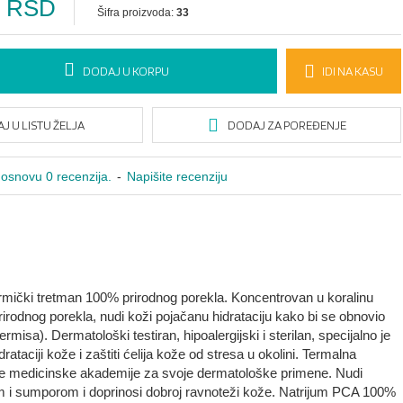
0 RSD
Šifra proizvoda:
33
DODAJ U KORPU
IDI NA KASU
J U LISTU ŽELJA
DODAJ ZA POREĐENJE
osnovu 0 recenzija.
-
Napišite recenziju
ermički tretman 100% prirodnog porekla. Koncentrovan u koralinu
rodnog porekla, nudi koži pojačanu hidrataciju kako bi se obnovio
misa). Dermatološki testiran, hipoalergijski i sterilan, specijalno je
aciji kože i zaštiti ćelija kože od stresa u okolini. Termalna
e medicinske akademije za svoje dermatološke primene. Nudi
om i sumporom i doprinosi dobroj ravnoteži kože. Natrijum PCA 100%