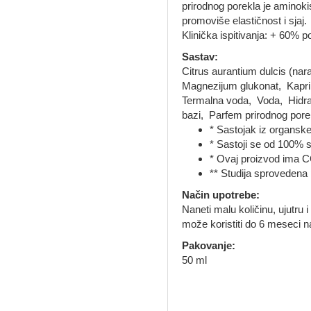
prirodnog porekla je aminoki
promoviše elastičnost i sjaj.
Klinička ispitivanja: + 60% p
Sastav:
Citrus aurantium dulcis (na
Magnezijum glukonat, Kaprili
Termalna voda, Voda, Hidrat
bazi, Parfem prirodnog pore
* Sastojak iz organske
* Sastoji se od 100% s
* Ovaj proizvod ima
** Studija sprovedena
Način upotrebe:
Naneti malu količinu, ujutru 
može koristiti do 6 meseci 
Pakovanje:
50 ml