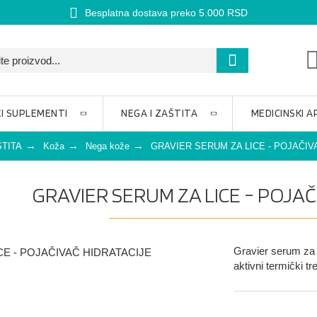
Besplatna dostava preko 5.000 RSD
I SUPLEMENTI
NEGA I ZAŠTITA
MEDICINSKI A
ŠTITA
Koža
Nega kože
GRAVIER SERUM ZA LICE - POJAČIV
GRAVIER SERUM ZA LICE - POJAČ
Gravier serum za 
aktivni termički 