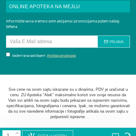
ONLINE APOTEKA NA MEJLU
Informišite se na vreme o svim akcijama i promocijama putem našeg
biltena.
PRIJAVA
Slažem se sa sadržajem
Politika privatnosti
Sve cene na ovom sajtu iskazane su u dinarima. PDV je uračunat u
cenu. ZU Apoteka "Alek" maksimalno koristi sve svoje resurse da
Vam svi artikli na ovom sajtu budu prikazani sa ispravnim nazivima,
specifikacijama, fotografijama i cenama. Ipak, ne možemo garantovati
da su sve navedene informacije i fotografije artikala na ovom sajtu u
potpunosti ispravne.
DODAJ U KORPU