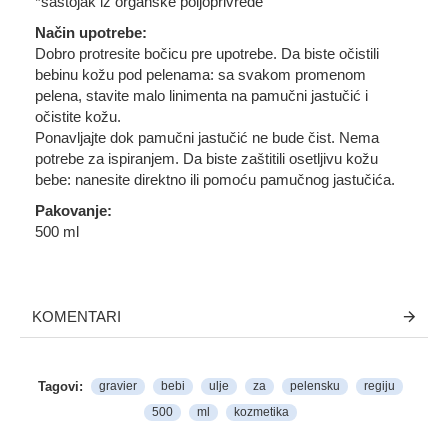
*sastojak iz organske poljoprivrede"
Način upotrebe:
Dobro protresite bočicu pre upotrebe. Da biste očistili
bebinu kožu pod pelenama: sa svakom promenom
pelena, stavite malo linimenta na pamučni jastučić i
očistite kožu.
Ponavljajte dok pamučni jastučić ne bude čist. Nema
potrebe za ispiranjem. Da biste zaštitili osetljivu kožu
bebe: nanesite direktno ili pomoću pamučnog jastučića.
Pakovanje:
500 ml
KOMENTARI
Tagovi:
gravier
bebi
ulje
za
pelensku
regiju
500
ml
kozmetika