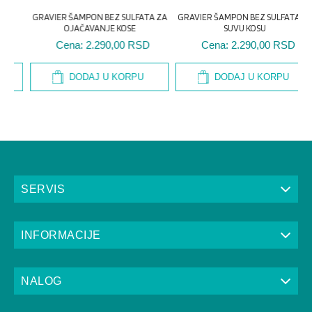
G
DODAJ U KORPU
DODAJ U KORPU
SERVIS
INFORMACIJE
NALOG