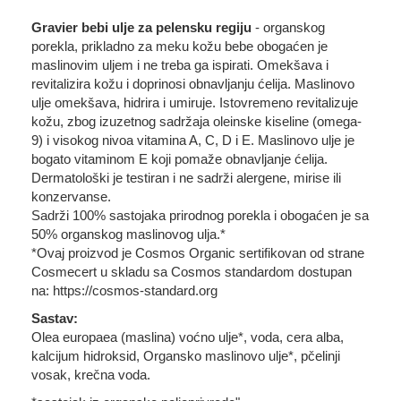
Gravier bebi ulje za pelensku regiju
- organskog
porekla, prikladno za meku kožu bebe obogaćen je
maslinovim uljem i ne treba ga ispirati. Omekšava i
revitalizira kožu i doprinosi obnavljanju ćelija. Maslinovo
ulje omekšava, hidrira i umiruje. Istovremeno revitalizuje
kožu, zbog izuzetnog sadržaja oleinske kiseline (omega-
9) i visokog nivoa vitamina A, C, D i E. Maslinovo ulje je
bogato vitaminom E koji pomaže obnavljanje ćelija.
Dermatološki je testiran i ne sadrži alergene, mirise ili
konzervanse.
Sadrži 100% sastojaka prirodnog porekla i obogaćen je sa
50% organskog maslinovog ulja.*
*Ovaj proizvod je Cosmos Organic sertifikovan od strane
Cosmecert u skladu sa Cosmos standardom dostupan
na: https://cosmos-standard.org
Sastav:
Olea europaea (maslina) voćno ulje*, voda, cera alba,
kalcijum hidroksid, Organsko maslinovo ulje*, pčelinji
vosak, krečna voda.