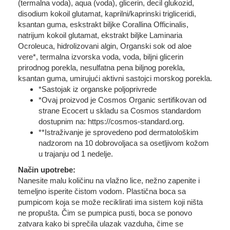
(termalna voda), aqua (voda), glicerin, decil glukozid,
disodium kokoil glutamat, kaprilni/kaprinski trigliceridi,
ksantan guma, eskstrakt biljke Corallina Officinalis,
natrijum kokoil glutamat, ekstrakt biljke Laminaria
Ocroleuca, hidrolizovani algin, Organski sok od aloe
vere*, termalna izvorska voda, voda, biljni glicerin
prirodnog porekla, nesulfatna pena biljnog porekla,
ksantan guma, umirujući aktivni sastojci morskog porekla.
*Sastojak iz organske poljoprivrede
*Ovaj proizvod je Cosmos Organic sertifikovan od
strane Ecocert u skladu sa Cosmos standardom
dostupnim na: https://cosmos-standard.org.
**Istraživanje je sprovedeno pod dermatološkim
nadzorom na 10 dobrovoljaca sa osetljivom kožom
u trajanju od 1 nedelje.
Način upotrebe:
Nanesite malu količinu na vlažno lice, nežno zapenite i
temeljno isperite čistom vodom. Plastična boca sa
pumpicom koja se može reciklirati ima sistem koji ništa
ne propušta. Čim se pumpica pusti, boca se ponovo
zatvara kako bi sprečila ulazak vazduha, čime se