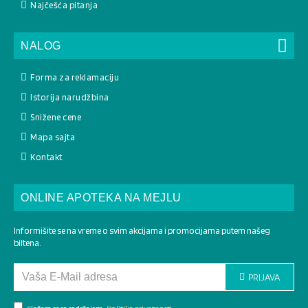
Najčešća pitanja
NALOG
Forma za reklamaciju
Istorija narudžbina
Snižene cene
Mapa sajta
Kontakt
ONLINE APOTEKA NA MEJLU
Informišite se na vreme o svim akcijama i promocijama putem našeg
biltena.
PRIJAVA