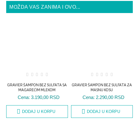
MOŽDA VAS ZANIMA I OVO...
GRAVIER ŠAMPON BEZ SULFATA SA
GRAVIER ŠAMPON BEZ SULFATA ZA
G
MAGAREĆIM MLEKOM
MASNU KOSU
Cena:
3.190,00 RSD
Cena:
2.290,00 RSD
DODAJ U KORPU
DODAJ U KORPU