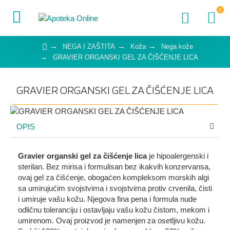
0
NEGA I ZAŠTITA
Koža
Nega kože
GRAVIER ORGANSKI GEL ZA ČIŠĆENJE LICA
GRAVIER ORGANSKI GEL ZA ČIŠĆENJE LICA
OPIS
Gravier organski gel za čišćenje lica
je hipoalergenski i
sterilan. Bez mirisa i formulisan bez ikakvih konzervansa,
ovaj gel za čišćenje, obogaćen kompleksom morskih algi
sa umirujućim svojstvima i svojstvima protiv crvenila, čisti
i umiruje vašu kožu. Njegova fina pena i formula nude
odličnu toleranciju i ostavljaju vašu kožu čistom, mekom i
umirenom. Ovaj proizvod je namenjen za osetljivu kožu.