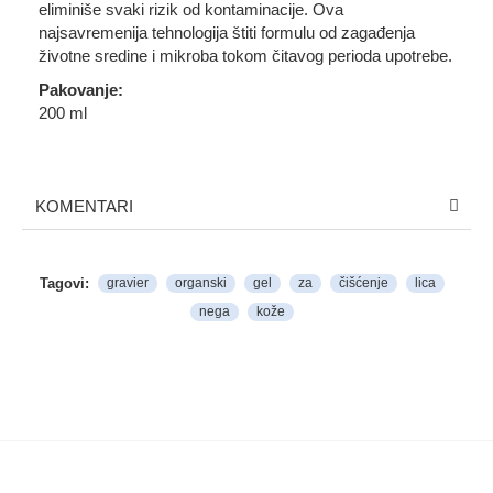
eliminiše svaki rizik od kontaminacije. Ova
najsavremenija tehnologija štiti formulu od zagađenja
životne sredine i mikroba tokom čitavog perioda upotrebe.
Pakovanje:
200 ml
KOMENTARI
Tagovi:
gravier
organski
gel
za
čišćenje
lica
nega
kože