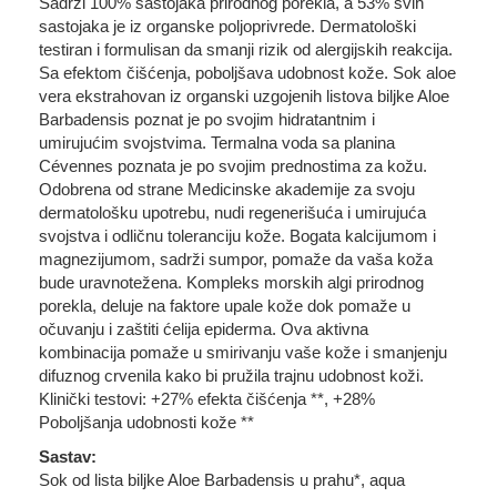
Sadrži 100% sastojaka prirodnog porekla, a 53% svih
sastojaka je iz organske poljoprivrede. Dermatološki
testiran i formulisan da smanji rizik od alergijskih reakcija.
Sa efektom čišćenja, poboljšava udobnost kože. Sok aloe
vera ekstrahovan iz organski uzgojenih listova biljke Aloe
Barbadensis poznat je po svojim hidratantnim i
umirujućim svojstvima. Termalna voda sa planina
Cévennes poznata je po svojim prednostima za kožu.
Odobrena od strane Medicinske akademije za svoju
dermatološku upotrebu, nudi regenerišuća i umirujuća
svojstva i odličnu toleranciju kože. Bogata kalcijumom i
magnezijumom, sadrži sumpor, pomaže da vaša koža
bude uravnotežena. Kompleks morskih algi prirodnog
porekla, deluje na faktore upale kože dok pomaže u
očuvanju i zaštiti ćelija epiderma. Ova aktivna
kombinacija pomaže u smirivanju vaše kože i smanjenju
difuznog crvenila kako bi pružila trajnu udobnost koži.
Klinički testovi: +27% efekta čišćenja **, +28%
Poboljšanja udobnosti kože **
Sastav:
Sok od lista biljke Aloe Barbadensis u prahu*, aqua