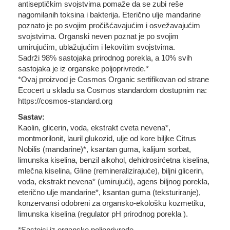
antiseptičkim svojstvima pomaže da se zubi reše
nagomilanih toksina i bakterija. Eterično ulje mandarine
poznato je po svojim pročišćavajućim i osvežavajućim
svojstvima. Organski neven poznat je po svojim
umirujućim, ublažujućim i lekovitim svojstvima.
Sadrži 98% sastojaka prirodnog porekla, a 10% svih
sastojaka je iz organske poljoprivrede.*
*Ovaj proizvod je Cosmos Organic sertifikovan od strane
Ecocert u skladu sa Cosmos standardom dostupnim na:
https://cosmos-standard.org
Sastav:
Kaolin, glicerin, voda, ekstrakt cveta nevena*,
montmorilonit, lauril glukozid, ulje od kore biljke Citrus
Nobilis (mandarine)*, ksantan guma, kalijum sorbat,
limunska kiselina, benzil alkohol, dehidrosirćetna kiselina,
mlečna kiselina, Gline (remineralizirajuće), biljni glicerin,
voda, ekstrakt nevena* (umirujući), agens biljnog porekla,
eterično ulje mandarine*, ksantan guma (teksturiranje),
konzervansi odobreni za organsko-ekološku kozmetiku,
limunska kiselina (regulator pH prirodnog porekla ).
*Sastojci iz organske poljoprivrede