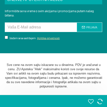
Informišite se na vreme o svim akcijama i promocijama putem našeg
biltena.
PRIJAVA
Slažem se sa sadržajem
Politika privatnosti
Sve cene na ovom sajtu iskazane su u dinarima. PDV je uračunat u
cenu. ZU Apoteka "Alek" maksimalno koristi sve svoje resurse da
Vam svi artikli na ovom sajtu budu prikazani sa ispravnim nazivima,
specifikacijama, fotografijama i cenama. Ipak, ne možemo garantovati
da su sve navedene informacije i fotografije artikala na ovom sajtu u
potpunosti ispravne.
©
2026. AU Apoteka "Alek". Sva prava zadržana. Softverska