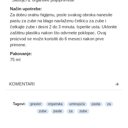
Način upotrebe:
Za dobru oralnu higijenu, posle svakog obroka nanesite
pastu za zube na blago navlaženu četkicu za zube i
četkajte zube i desni 2 do 3 minuta. Isperite usta. Uklonite
zaštitnu plastiku nakon što odvrnete poklopac. Ovaj
proizvod se može koristiti do 6 meseci nakon prve
primene.
Pakovanje:
75 ml
KOMENTARI
Tagovi:
gravier
organska
umirujuća
pasta
za
zube
paste
za
zube