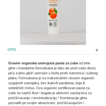
OPIS
Gravier organska umirujuća pasta za zube
od bele
gline i mandarine formulisana je tako da umiri vaše desni,
jača zubnu gleđ i pomaže u borbi protiv kamenca i zubnog
plaka. Formulisana je sa maksimalnim nivoom organski
uzgojenih sastojaka, bez ikakvih parabena, boja ili
sintetičkih mirisa. Ova organski sertifikovan pasta za
zube ne sadrži fluor i bogata je aktivnim sastojcima za
prečišćavanje i remineralizaciju.* Kombinacija glina
poznatih po svojim abrazivnim, pročišćavajućim i