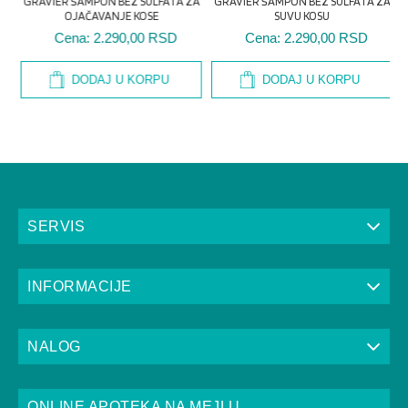
ZA
GRAVIER ŠAMPON BEZ SULFATA ZA
GRAVIER ŠAMPON BEZ SULFATA ZA
G
OJAČAVANJE KOSE
SUVU KOSU
Cena:
2.290,00 RSD
Cena:
2.290,00 RSD
DODAJ U KORPU
DODAJ U KORPU
SERVIS
INFORMACIJE
NALOG
ONLINE APOTEKA NA MEJLU