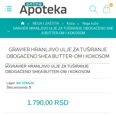
0
NEGA I ZAŠTITA
Koža
Nega kože
GRAVIER HRANLJIVO ULJE ZA TUŠIRANJE OBOGAĆENO SHE
A BUTTER-OM I KOKOSOM
GRAVIER HRANLJIVO ULJE ZA TUŠIRANJE
OBOGAĆENO SHEA BUTTER-OM I KOKOSOM
Lager:
NA STANJU
Šifra proizvoda:
5
1.790,00 RSD