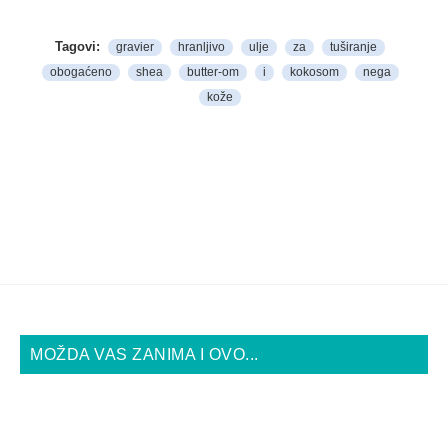
Tagovi:
gravier
hranljivo
ulje
za
tuširanje
obogaćeno
shea
butter-om
i
kokosom
nega
kože
MOŽDA VAS ZANIMA I OVO...