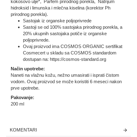
kokosovo ulje*, Parfem prirodnog porekla, Natrijum
hidroksid i limunska i mlečna kiselina (korektor Ph
prirodnog porekla).
Sastojak iz organske poljoprivrede
Sastoji se od 100% sastojaka prirodnog porekla, a
20% ukupnih sastojaka potiče iz organske
poljoprivrede.
Ovaj proizvod ima COSMOS ORGANIC sertifikat
Cosmecert u skladu sa COSMOS standardom
dostupan na: https://cosmos-standard.org
Način upotrebe:
Naneti na vlažnu kožu, nežno umasirati i isprati čistom
vodom. Ovaj proizvod se može koristiti 6 meseci nakon
prve upotrebe.
Pakovanje:
200 ml
KOMENTARI