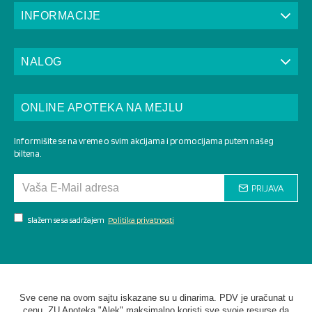
INFORMACIJE
NALOG
ONLINE APOTEKA NA MEJLU
Informišite se na vreme o svim akcijama i promocijama putem našeg
biltena.
PRIJAVA
Slažem se sa sadržajem
Politika privatnosti
Sve cene na ovom sajtu iskazane su u dinarima. PDV je uračunat u
cenu. ZU Apoteka "Alek" maksimalno koristi sve svoje resurse da