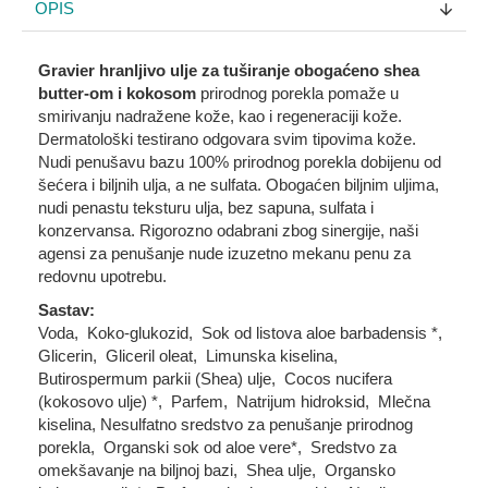
OPIS
Gravier hranljivo ulje za tuširanje obogaćeno shea
butter-om i kokosom
prirodnog porekla pomaže u
smirivanju nadražene kože, kao i regeneraciji kože.
Dermatološki testirano odgovara svim tipovima kože.
Nudi penušavu bazu 100% prirodnog porekla dobijenu od
šećera i biljnih ulja, a ne sulfata. Obogaćen biljnim uljima,
nudi penastu teksturu ulja, bez sapuna, sulfata i
konzervansa. Rigorozno odabrani zbog sinergije, naši
agensi za penušanje nude izuzetno mekanu penu za
redovnu upotrebu.
Sastav:
Voda, Koko-glukozid, Sok od listova aloe barbadensis *,
Glicerin, Gliceril oleat, Limunska kiselina,
Butirospermum parkii (Shea) ulje, Cocos nucifera
(kokosovo ulje) *, Parfem, Natrijum hidroksid, Mlečna
kiselina, Nesulfatno sredstvo za penušanje prirodnog
porekla, Organski sok od aloe vere*, Sredstvo za
omekšavanje na biljnoj bazi, Shea ulje, Organsko