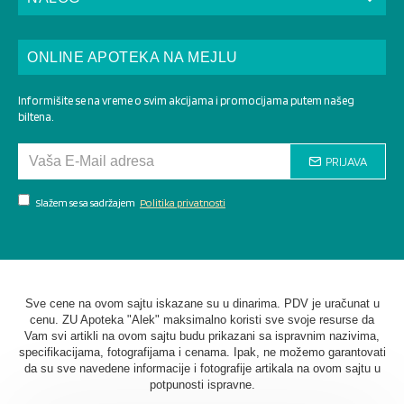
ONLINE APOTEKA NA MEJLU
Informišite se na vreme o svim akcijama i promocijama putem našeg
biltena.
PRIJAVA
Slažem se sa sadržajem
Politika privatnosti
Sve cene na ovom sajtu iskazane su u dinarima. PDV je uračunat u
cenu. ZU Apoteka "Alek" maksimalno koristi sve svoje resurse da
Vam svi artikli na ovom sajtu budu prikazani sa ispravnim nazivima,
specifikacijama, fotografijama i cenama. Ipak, ne možemo garantovati
da su sve navedene informacije i fotografije artikala na ovom sajtu u
potpunosti ispravne.