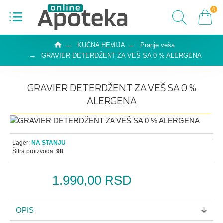
0
KUĆNA HEMIJA
Pranje veša
GRAVIER DETERDŽENT ZA VEŠ SA 0 % ALERGENA
GRAVIER DETERDŽENT ZA VEŠ SA 0 %
ALERGENA
Lager:
NA STANJU
Šifra proizvoda:
98
1.990,00 RSD
OPIS