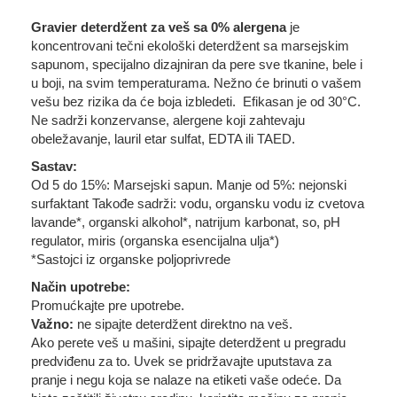
Gravier deterdžent za veš sa 0% alergena
je
koncentrovani tečni ekološki deterdžent sa marsejskim
sapunom, specijalno dizajniran da pere sve tkanine, bele i
u boji, na svim temperaturama. Nežno će brinuti o vašem
vešu bez rizika da će boja izbledeti. Efikasan je od 30°C.
Ne sadrži konzervanse, alergene koji zahtevaju
obeležavanje, lauril etar sulfat, EDTA ili TAED.
Sastav:
Od 5 do 15%: Marsejski sapun. Manje od 5%: nejonski
surfaktant Takođe sadrži: vodu, organsku vodu iz cvetova
lavande*, organski alkohol*, natrijum karbonat, so, pH
regulator, miris (organska esencijalna ulja*)
*Sastojci iz organske poljoprivrede
Način upotrebe:
Promućkajte pre upotrebe.
Važno:
ne sipajte deterdžent direktno na veš.
Ako perete veš u mašini, sipajte deterdžent u pregradu
predviđenu za to. Uvek se pridržavajte uputstava za
pranje i negu koja se nalaze na etiketi vaše odeće. Da