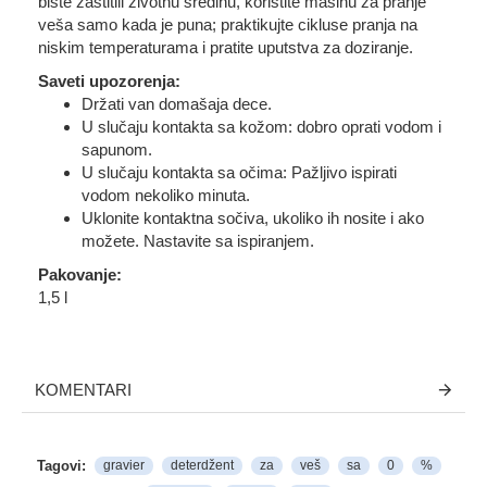
biste zaštitili životnu sredinu, koristite mašinu za pranje
veša samo kada je puna; praktikujte cikluse pranja na
niskim temperaturama i pratite uputstva za doziranje.
Saveti upozorenja:
Držati van domašaja dece.
U slučaju kontakta sa kožom: dobro oprati vodom i
sapunom.
U slučaju kontakta sa očima: Pažljivo ispirati
vodom nekoliko minuta.
Uklonite kontaktna sočiva, ukoliko ih nosite i ako
možete. Nastavite sa ispiranjem.
Pakovanje:
1,5 l
KOMENTARI
Tagovi:
gravier
deterdžent
za
veš
sa
0
%