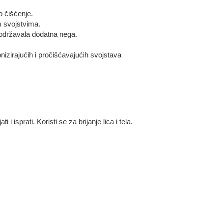
 čišćenje.
m svojstvima.
 održavala dodatna nega.
zirajućih i pročišćavajućih svojstava
i isprati. Koristi se za brijanje lica i tela.