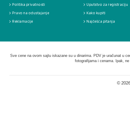
Politika privatnosti
Uputstvo za registraciju
Pravo na odustajanje
Kako kupiti
Reklamacije
Najčešća pitanja
Sve cene na ovom sajtu iskazane su u dinarima. PDV je uračunat u cenu
fotografijama i cenama. Ipak, ne
©
2026