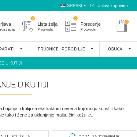
SRPSKI
Uslovi kupovine
0
0
0
rijava
Lista želja
Poređenje
egistracija
Proizvoda
Proizvoda
APARATI
TRUDNICE I PORODILJE
OBUĆA
E U KUTIJI
NJE U KUTIJI
a brijanje u kutiji sa ekstraktom nevena koji mogu koristiti kako
je tako i žene za uklanjanje malja, čini kožu le..
J U LISTU ŽELJA
DODAJ ZA POREĐENJE