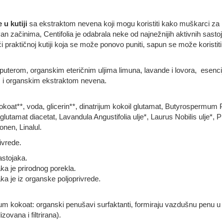
 u kutiji
sa ekstraktom nevena koji mogu koristiti kako muškarci za b
n začinima, Centifolia je odabrala neke od najnežnijih aktivnih sastoj
ći praktičnoj kutiji koja se može ponovo puniti, sapun se može koristit
uterom, organskim eteričnim uljima limuna, lavande i lovora, esencij
 i organskim ekstraktom nevena.
okoat**, voda, glicerin**, dinatrijum kokoil glutamat, Butyrospermum Pa
glutamat diacetat, Lavandula Angustifolia ulje*, Laurus Nobilis ulje*
nen, Linalul.
ivrede.
astojaka.
ka je prirodnog porekla.
a je iz organske poljoprivrede.
ijum kokoat: organski penušavi surfaktanti, formiraju vazdušnu penu 
ovana i filtrirana).