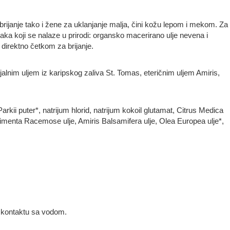
rijanje tako i žene za uklanjanje malja, čini kožu lepom i mekom. Za
aka koji se nalaze u prirodi: organsko macerirano ulje nevena i
i direktno četkom za brijanje.
alnim uljem iz karipskog zaliva St. Tomas, eteričnim uljem Amiris,
rkii puter*, natrijum hlorid, natrijum kokoil glutamat, Citrus Medica
, Pimenta Racemose ulje, Amiris Balsamifera ulje, Olea Europea ulje*,
u kontaktu sa vodom.