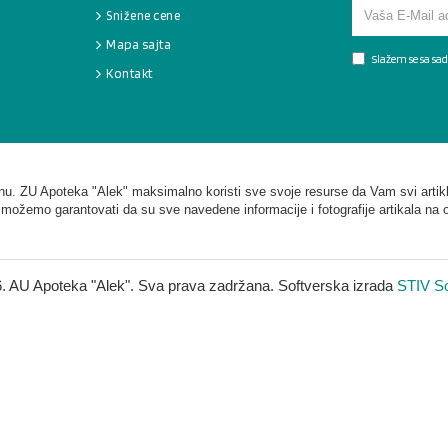
Snižene cene
Mapa sajta
Slažem se sa s
Kontakt
. ZU Apoteka "Alek" maksimalno koristi sve svoje resurse da Vam svi artikl
 možemo garantovati da su sve navedene informacije i fotografije artikala na 
. AU Apoteka "Alek". Sva prava zadržana. Softverska izrada
STIV So