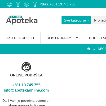
INFO: +381 13 745 755
Sve kategorije
AKCIJE I POPUSTI
BEBI PROGRAM
DIJETETS
NEGA
ONLINE PODRŠKA
+381 13 745 755
info@apotekaonline.com
Da li Vam je potrebna pomoć pri
izboru proizvoda ili same