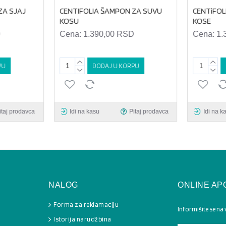
A SJAJ
CENTIFOLIA ŠAMPON ZA SUVU
CENTiFOL
KOSU
KOSE
Cena:
1.390,00 RSD
Cena:
1.
U
DODAJ U KORPU
taj prodavca
Idi na kasu
Pitaj prodavca
Idi na ka
NALOG
ONLINE AP
Forma za reklamaciju
Informišite se na
Istorija narudžbina