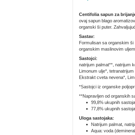
Centifolia sapun za brijanje
ovaj sapun blago aromatizova
organski ši puter. Zahvaljuju
Sastav:
Formulisan sa organskim ši p
organskim maslinovim uljem
Sastojci:
natrijum palmat**, natrijum k
Limonum ulje*, tetranatrijum 
Ekstrakt cveta nevena*, Limo
*Sastojci iz organske poljopr
**Napravljen od organskih s
99,8% ukupnih sastoja
77,8% ukupnih sastojak
Uloga sastojaka:
Natrijum palmat, natr
Aqua: voda (demineraliz