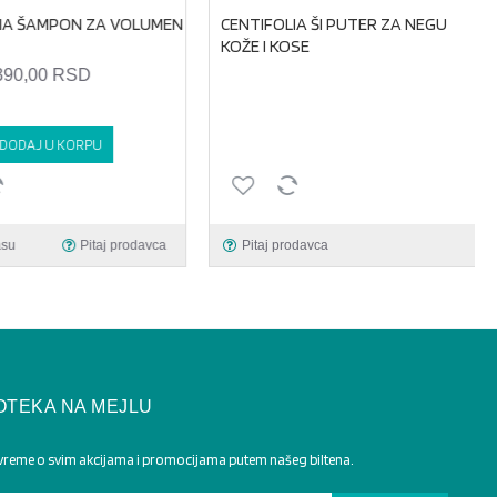
IA ŠAMPON ZA VOLUMEN
CENTIFOLIA ŠI PUTER ZA NEGU
KOŽE I KOSE
390,00 RSD
DODAJ U KORPU
su
Pitaj prodavca
Pitaj prodavca
OTEKA NA MEJLU
 vreme o svim akcijama i promocijama putem našeg biltena.