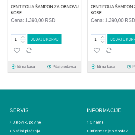
CENTIFOLIA ŠAMPON ZA OBNOVU
CENTIFOLIA ŠAMPON Z
KOSE
KOSE
Cena:
1.390,00 RSD
Cena:
1.390,00 RSD
DODAJ U KORPU
DODAJ U KORP
Idi na kasu
Pitaj prodavca
Idi na kasu
Pi
SERVIS
INFORMACIJE
Uslovi kupovine
O nama
Načini plaćanja
Informacije o dostavi