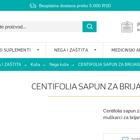
Besplatna dostava preko 5.000 RSD
P
R
KI SUPLEMENTI
NEGA I ZAŠTITA
MEDICINSKI 
 I ZAŠTITA
Koža
Nega kože
CENTIFOLIA SAPUN ZA BRIJANJ
CENTIFOLIA SAPUN ZA BRIJA
Centifolia sapun z
muškarci za brijan
DODA