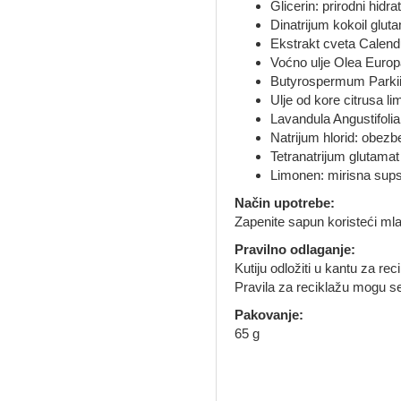
Glicerin: prirodni hid
Dinatrijum kokoil glut
Ekstrakt cveta Calendu
Voćno ulje Olea Euro
Butyrospermum Parkii p
Ulje od kore citrusa li
Lavandula Angustifolia
Natrijum hlorid: obezb
Tetranatrijum glutamat
Limonen: mirisna supst
Način upotrebe:
Zapenite sapun koristeći mlaku
Pravilno odlaganje:
Kutiju odložiti u kantu za rec
Pravila za reciklažu mogu se 
Pakovanje:
65 g