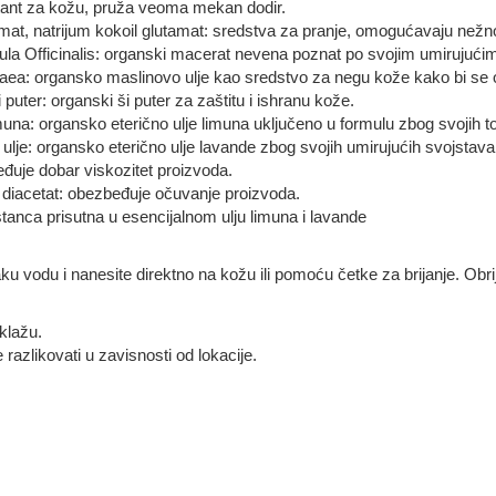
ratant za kožu, pruža veoma mekan dodir.
amat, natrijum kokoil glutamat: sredstva za pranje, omogućavaju nežno
la Officinalis: organski macerat nevena poznat po svojim umirujući
paea: organsko maslinovo ulje kao sredstvo za negu kože kako bi se
uter: organski ši puter za zaštitu i ishranu kože.
muna: organsko eterično ulje limuna uključeno u formulu zbog svojih toni
 ulje: organsko eterično ulje lavande zbog svojih umirujućih svojstava
eđuje dobar viskozitet proizvoda.
 diacetat: obezbeđuje očuvanje proizvoda.
anca prisutna u esencijalnom ulju limuna i lavande
 vodu i nanesite direktno na kožu ili pomoću četke za brijanje. Obrijati 
iklažu.
razlikovati u zavisnosti od lokacije.