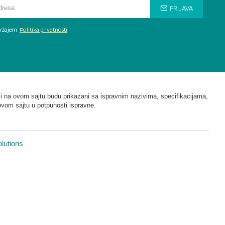
PRIJAVA
adržajem
Politika privatnosti
i na ovom sajtu budu prikazani sa ispravnim nazivima, specifikacijama,
ovom sajtu u potpunosti ispravne.
lutions