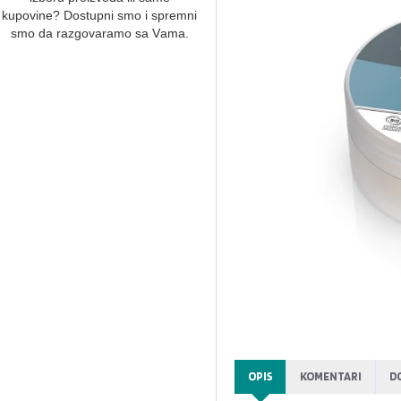
kupovine? Dostupni smo i spremni
smo dа rаzgovаrаmo sа Vаmа.
OPIS
KOMENTARI
D