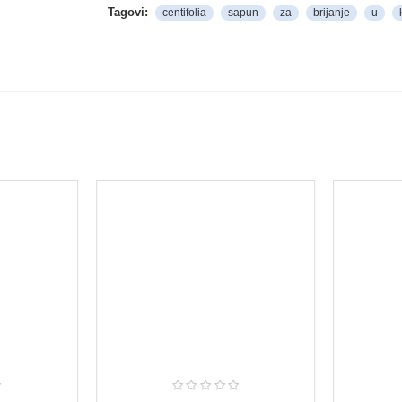
Tagovi:
centifolia
sapun
za
brijanje
u