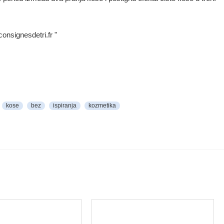
onsignesdetri.fr "
kose
bez
ispiranja
kozmetika