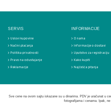
SERVIS
INFORMACIJE
Uslovi kupovine
O nama
Načini plaćanja
Informacije o dostavi
Politika privatnosti
Uputstvo za registraciju
Pravo na odustajanje
Kako kupiti
Reklamacije
Najčešća pitanja
Sve cene na ovom sajtu iskazane su u dinarima. PDV je uračunat u cenu
fotografijama i cenama. Ipak, ne