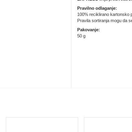
Pravilno odlaganje:
100% reciklirano kartonsko p
Pravila sortiranja mogu da se
Pakovanje:
50 g
MOŽDA VAS ZANIMA I OVO...