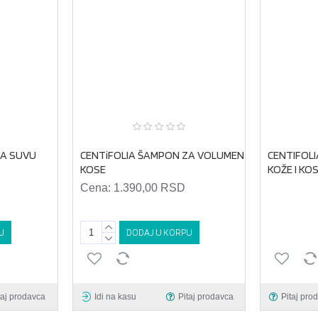
ZA SUVU
CENTiFOLIA ŠAMPON ZA VOLUMEN
CENTIFOLI
KOSE
KOŽE I KO
Cena:
1.390,00 RSD
U
DODAJ U KORPU
taj prodavca
Idi na kasu
Pitaj prodavca
Pitaj pro