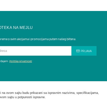
OTEKA NA MEJLU
 vreme o svim akcijama i promocijama putem našeg biltena.
PRIJAVA
adržajem
Politika privatnosti
i na ovom sajtu budu prikazani sa ispravnim nazivima, specifikacijama,
ovom sajtu u potpunosti ispravne.