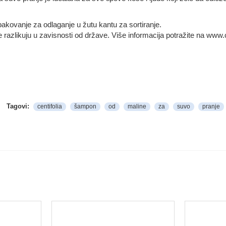
akovanje za odlaganje u žutu kantu za sortiranje.
 razlikuju u zavisnosti od države. Više informacija potražite na www.c
Tagovi:
centifolia
šampon
od
maline
za
suvo
pranje