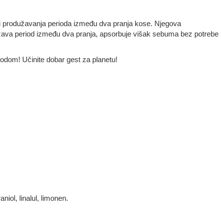
 i produžavanja perioda između dva pranja kose. Njegova
dužava period između dva pranja, apsorbuje višak sebuma bez potrebe
odom! Učinite dobar gest za planetu!
aniol, linalul, limonen.