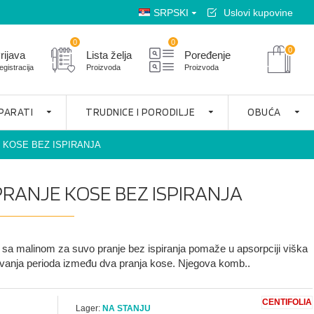
SRPSKI
Uslovi kupovine
0
0
0
rijava
Lista želja
Poređenje
egistracija
Proizvoda
Proizvoda
APARATI
TRUDNICE I PORODILJE
OBUĆA
 KOSE BEZ ISPIRANJA
RANJE KOSE BEZ ISPIRANJA
 sa malinom za suvo pranje bez ispiranja pomaže u apsorpciji viška
vanja perioda između dva pranja kose. Njegova komb..
CENTIFOLIA
Lager:
NA STANJU