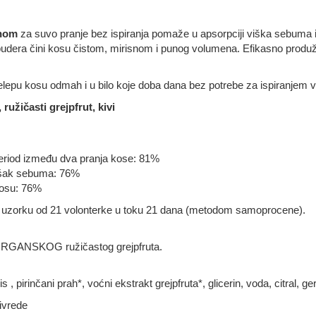
inom
za suvo pranje bez ispiranja pomaže u apsorpciji viška sebuma
ih pudera čini kosu čistom, mirisnom i punog volumena. Efikasno pro
elepu kosu odmah i u bilo koje doba dana bez potrebe za ispiranjem v
 ružičasti grejpfrut, kivi
eriod između dva pranja kose: 81%
išak sebuma: 76%
kosu: 76%
a uzorku od 21 volonterke u toku 21 dana (metodom samoprocene).
ORGANSKOG ružičastog grejpfruta.
 , pirinčani prah*, voćni ekstrakt grejpfruta*, glicerin, voda, citral, ger
rivrede