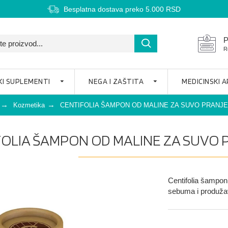
Besplatna dostava preko 5.000 RSD
P
R
KI SUPLEMENTI
NEGA I ZAŠTITA
MEDICINSKI 
Kozmetika
CENTIFOLIA ŠAMPON OD MALINE ZA SUVO PRANJE
FOLIA ŠAMPON OD MALINE ZA SUVO P
Centifolia šampon
sebuma i produža