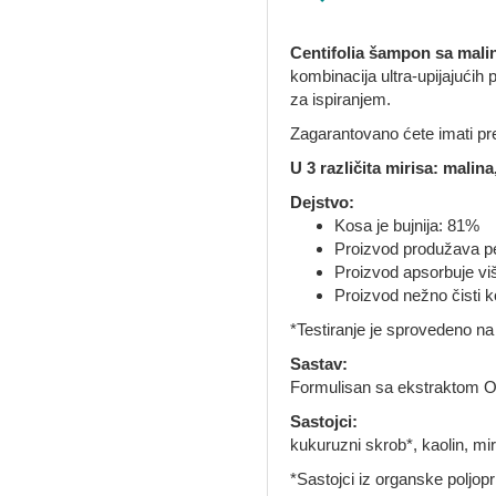
Centifolia šampon sa mal
kombinacija ultra-upijajuć
za ispiranjem.
Zagarantovano ćete imati pr
U 3 različita mirisa: malina,
Dejstvo:
Kosa je bujnija: 81%
Proizvod produžava p
Proizvod apsorbuje v
Proizvod nežno čisti 
*Testiranje je sprovedeno n
Sastav:
Formulisan sa ekstraktom 
Sastojci:
kukuruzni skrob*, kaolin, miris
*Sastojci iz organske poljop