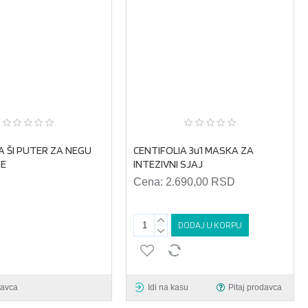
A ŠI PUTER ZA NEGU
CENTIFOLIA 3u1 MASKA ZA
SE
INTEZIVNI SJAJ
Cena:
2.690,00 RSD
DODAJ U KORPU
davca
Idi na kasu
Pitaj prodavca