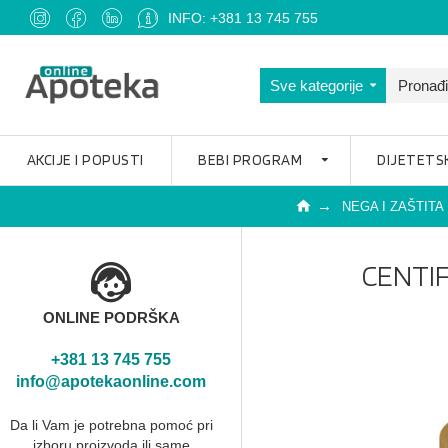
INFO: +381 13 745 755
Sve kategorije
AKCIJE I POPUSTI
BEBI PROGRAM
DIJETETS
NEGA I ZAŠTITA
CENTI
ONLINE PODRŠKA
+381 13 745 755
info@apotekaonline.com
Da li Vam je potrebna pomoć pri
izboru proizvoda ili same