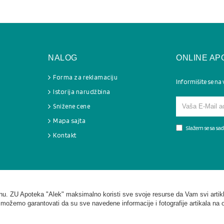
NALOG
ONLINE AP
Forma za reklamaciju
Informišite se na
Istorija narudžbina
Snižene cene
Mapa sajta
Slažem se sa s
Kontakt
. ZU Apoteka "Alek" maksimalno koristi sve svoje resurse da Vam svi artikl
 možemo garantovati da su sve navedene informacije i fotografije artikala na 