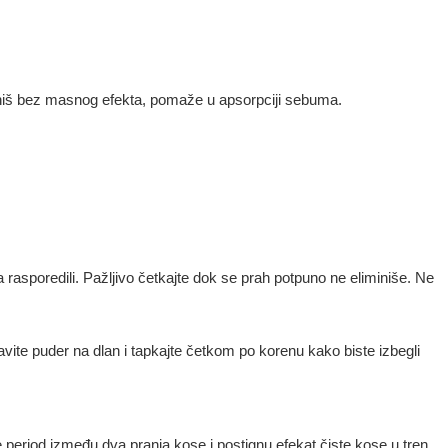
finiš bez masnog efekta, pomaže u apsorpciji sebuma.
a rasporedili. Pažljivo četkajte dok se prah potpuno ne eliminiše. Ne
ite puder na dlan i tapkajte četkom po korenu kako biste izbegli
že period između dva pranja kose i postignu efekat čiste kose u tren.