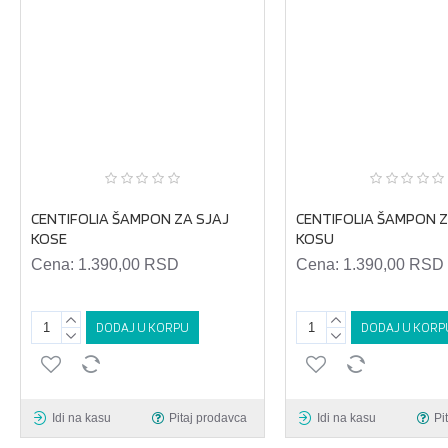
CENTIFOLIA ŠAMPON ZA SJAJ
CENTIFOLIA ŠAMPON 
KOSE
KOSU
Cena:
1.390,00 RSD
Cena:
1.390,00 RSD
DODAJ U KORPU
DODAJ U KORP
Idi na kasu
Pitaj prodavca
Idi na kasu
Pi