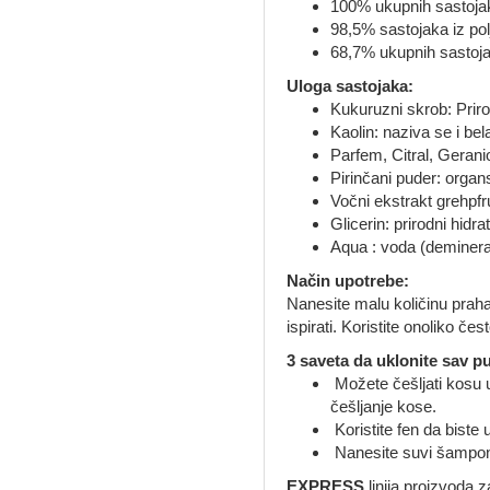
100% ukupnih sastojak
98,5% sastojaka iz pol
68,7% ukupnih sastojak
Uloga sastojaka:
Kukuruzni skrob: Prir
Kaolin: naziva se i bela
Parfem, Citral, Gerani
Pirinčani puder: organ
Vočni ekstrakt grehpfr
Glicerin: prirodni hid
Aqua : voda (deminerali
Način upotrebe:
Nanesite malu količinu praha 
ispirati. Koristite onoliko čes
3 saveta da uklonite sav p
Možete češljati kosu u
češljanje kose.
Koristite fen da biste
Nanesite suvi šampon 
EXPRESS
linija proizvoda 