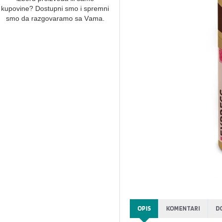
kupovine? Dostupni smo i spremni
smo dа rаzgovаrаmo sа Vаmа.
OPIS
KOMENTARI
D