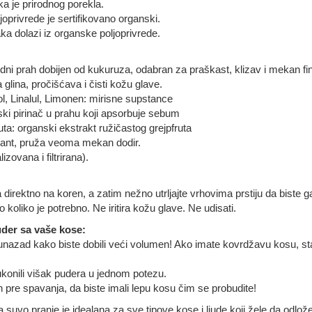
a je prirodnog porekla.
joprivrede je sertifikovano organski.
a dolazi iz organske poljoprivrede.
odni prah dobijen od kukuruza, odabran za praškast, klizav i mekan 
 glina, pročišćava i čisti kožu glave.
ol, Linalul, Limonen: mirisne supstance
ski pirinač u prahu koji apsorbuje sebum
uta: organski ekstrakt ružičastog grejpfruta
ratant, pruža veoma mekan dodir.
zovana i filtrirana).
direktno na koren, a zatim nežno utrljajte vrhovima prstiju da biste g
to koliko je potrebno. Ne iritira kožu glave. Ne udisati.
uder sa vaše kose:
nazad kako biste dobili veći volumen! Ako imate kovrdžavu kosu, stav
 ukonili višak pudera u jednom potezu.
pre spavanja, da biste imali lepu kosu čim se probudite!
za suvo pranje je idealana za sve tipove kose i ljude koji žele da odlo