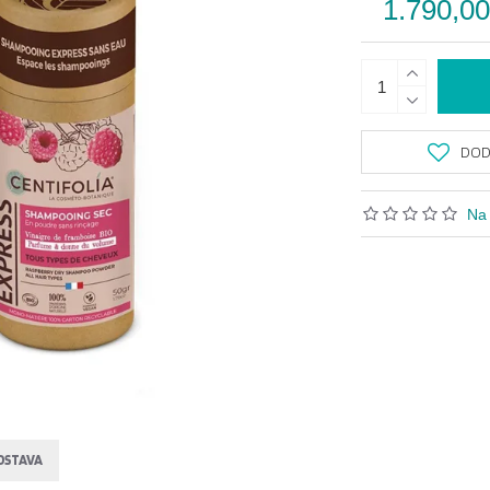
1.790,0
DODA
Na 
OSTAVA