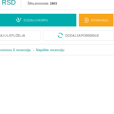
0 RSD
Šifra proizvoda:
1803
DODAJ U KORPU
IDI NA KASU
J U LISTU ŽELJA
DODAJ ZA POREĐENJE
osnovu 0 recenzija.
-
Napišite recenziju