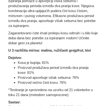
ispiranja pomaže u apsorpciji viška sebuma i
produžavanja perioda između dva pranja kose. Njegova
kombinacija ultra-upijajućih pudera čini kosu čistom,
mirisnom i punog volumena. Efikasno produžava period
između dva pranja, apsorbuje višak sebuma bez potrebe
za ispiranjem.
Zagarantovano ćete imati prelepu kosu odmah i u bilo koje
doba dana bez potrebe za ispiranjem vodom! Učinite
dobar gest za planetu!
U 3 različita mirisa: malina, ružičasti grejpfrut, kivi
Dejstvo:
Kosa je bujnija: 81%
Proizvod produžava period između dva pranja
kose: 81%
Proizvod apsorbuje višak sebuma: 76%
Proizvod nežno čisti kosu: 76%
*Testiranje je sprovedeno na uzorku od 21 volonterke u
toku 21 dana (metodom samoprocene).
Sastav: