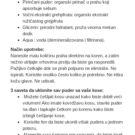
Pirinčani puder: organski pirinač u prahu koji
apsorbuje sebum
Vočni ekstrakt grehpfruta: organski ekstrakt
ružičastog grejpfruta
Glicerin: prirodni hidratant, pruža veoma mekan
dodir.
Aqua : voda (demineralizovana i filtrirana).
Način upotrebe:
Nanesite malu količinu praha direktno na koren, a zatim
nežno utrljajte vrhovima prstiju da biste ga rasporedili.
Pažljivo četkajte dok se prah potpuno ne eliminiše. Ne
ispirati. Koristite onoliko često koliko je potrebno. Ne iritira
kožu glave. Ne udisati.
3 saveta da uklonite sav puder sa vaše kose:
Možete češljati kosu unazad kako biste dobili veći
volumen! Ako imate kovrdžavu kosu, stavite puder
na dlan i tapkajte četkom po korenu kako biste
izbegli češljanje kose.
Koristite fen da biste ukonili višak pudera u jednom
potezu.
Nanesite suvi šampon pre spavanja, da biste imali