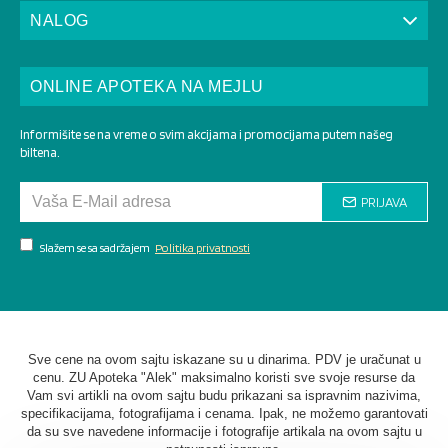
NALOG
ONLINE APOTEKA NA MEJLU
Informišite se na vreme o svim akcijama i promocijama putem našeg
biltena.
PRIJAVA
Slažem se sa sadržajem
Politika privatnosti
Sve cene na ovom sajtu iskazane su u dinarima. PDV je uračunat u
cenu. ZU Apoteka "Alek" maksimalno koristi sve svoje resurse da
Vam svi artikli na ovom sajtu budu prikazani sa ispravnim nazivima,
specifikacijama, fotografijama i cenama. Ipak, ne možemo garantovati
da su sve navedene informacije i fotografije artikala na ovom sajtu u