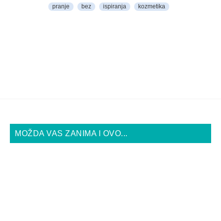
pranje
bez
ispiranja
kozmetika
MOŽDA VAS ZANIMA I OVO...