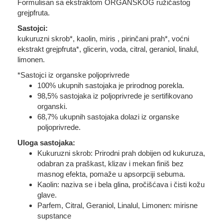
Formulisan sa ekstraktom ORGANSKOG ružičastog
grejpfruta.
Sastojci:
kukuruzni skrob*, kaolin, miris , pirinčani prah*, voćni
ekstrakt grejpfruta*, glicerin, voda, citral, geraniol, linalul,
limonen.
*Sastojci iz organske poljoprivrede
100% ukupnih sastojaka je prirodnog porekla.
98,5% sastojaka iz poljoprivrede je sertifikovano
organski.
68,7% ukupnih sastojaka dolazi iz organske
poljoprivrede.
Uloga sastojaka:
Kukuruzni skrob: Prirodni prah dobijen od kukuruza,
odabran za praškast, klizav i mekan finiš bez
masnog efekta, pomaže u apsorpciji sebuma.
Kaolin: naziva se i bela glina, pročišćava i čisti kožu
glave.
Parfem, Citral, Geraniol, Linalul, Limonen: mirisne
supstance