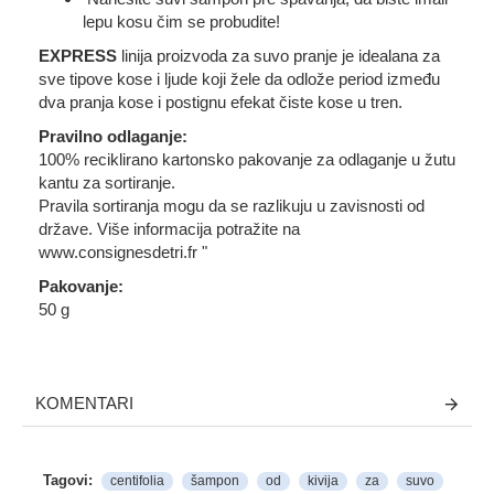
lepu kosu čim se probudite!
EXPRESS
linija proizvoda za suvo pranje je idealana za
sve tipove kose i ljude koji žele da odlože period između
dva pranja kose i postignu efekat čiste kose u tren.
Pravilno odlaganje:
100% reciklirano kartonsko pakovanje za odlaganje u žutu
kantu za sortiranje.
Pravila sortiranja mogu da se razlikuju u zavisnosti od
države. Više informacija potražite na
www.consignesdetri.fr "
Pakovanje:
50 g
KOMENTARI
Tagovi:
centifolia
šampon
od
kivija
za
suvo