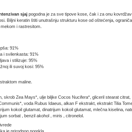
intenzivan sjaj
pogodna je za sve tipove kose, čak i za onu kovrdžavu
osi. Biljni keratin štiti unutrašnju strukturu kose od oštećenja, ogra
e mekom i rastresitom.
lepša: 91%
a i svilenkasta: 91%
ava i stilizuje: 95%
žnoj ili suvoj kosi: 95%
straktom maline.
rin, skrob Zea Mays*, ulje biljke Cocos Nucifera*, gliceril stearat cit
 Communis*, voda Rubus Idaeus, alkan F ekstrakt, ekstrakt Tilia To
um kokoil glutamat, dinatrijum kokoil glutamat, mlečna kiselina, natri
jum sorbat , benzil akohol , miris , citronelol.
rivrede
ka je prirodnog porekla.