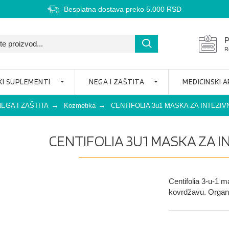
Besplatna dostava preko 5.000 RSD
P
R
KI SUPLEMENTI
NEGA I ZAŠTITA
MEDICINSKI 
NEGA I ZAŠTITA
Kozmetika
CENTIFOLIA 3u1 MASKA ZA INTEZIV
CENTIFOLIA 3U1 MASKA ZA I
Centifolia 3-u-1 m
kovrdžavu. Organsk