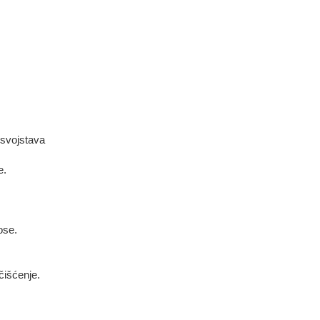
 svojstava
e.
ose.
išćenje.