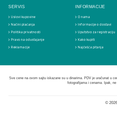
SERVIS
INFORMACIJE
Uslovi kupovine
O nama
Načini plaćanja
Informacije o dostavi
Politika privatnosti
Uputstvo za registraciju
Pravo na odustajanje
Kako kupiti
Reklamacije
Najčešća pitanja
Sve cene na ovom sajtu iskazane su u dinarima. PDV je uračunat u cenu
fotografijama i cenama. Ipak, ne
©
2026