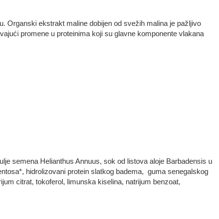
. Organski ekstrakt maline dobijen od svežih malina je pažljivo
ničavajući promene u proteinima koji su glavne komponente vlakana
rat, ulje semena Helianthus Annuus, sok od listova aloje Barbadensis u
mentosa*, hidrolizovani protein slatkog badema, guma senegalskog
jum citrat, tokoferol, limunska kiselina, natrijum benzoat,