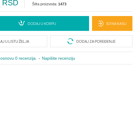
0 RSD
Šifra proizvoda:
1473
DODAJ U KORPU
IDI NA KASU
J U LISTU ŽELJA
DODAJ ZA POREĐENJE
osnovu 0 recenzija.
-
Napišite recenziju