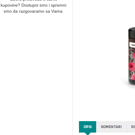
kupovine? Dostupni smo i spremni
smo dа rаzgovаrаmo sа Vаmа.
OPIS
KOMENTARI
D