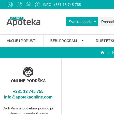
INFO: +381 13 745 755
Sve kategorije
AKCIJE I POPUSTI
BEBI PROGRAM
DIJETETS
ONLINE PODRŠKA
+381 13 745 755
info@apotekaonline.com
Da li Vam je potrebna pomoć pri
izboru proizvoda ili same