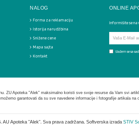
NALOG
ONLINE AP
Forma za reklamaciju
Informišite se na
Istorija narudžbina
Snižene cene
Mapa sajta
Slažem se sa s
Kontakt
. ZU Apoteka "Alek" maksimalno koristi sve svoje resurse da Vam svi artikl
 možemo garantovati da su sve navedene informacije i fotografije artikala na 
. AU Apoteka "Alek". Sva prava zadržana. Softverska izrada
STIV So