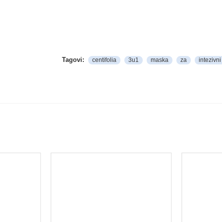
Tagovi:
centifolia
3u1
maska
za
intezivni