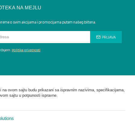
OTEKA NA MEJLU
 vreme o svim akcijama i promocijama putem našeg biltena.
PRIJAVA
adržajem
Politika privatnosti
i na ovom sajtu budu prikazani sa ispravnim nazivima, specifikacijama,
ovom sajtu u potpunosti ispravne.
lutions