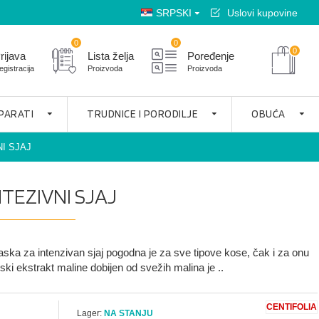
SRPSKI
Uslovi kupovine
0
0
0
rijava
Lista želja
Poređenje
egistracija
Proizvoda
Proizvoda
APARATI
TRUDNICE I PORODILJE
OBUĆA
NI SJAJ
NTEZIVNI SJAJ
aska za intenzivan sjaj pogodna je za sve tipove kose, čak i za onu
i ekstrakt maline dobijen od svežih malina je ..
CENTIFOLIA
Lager:
NA STANJU