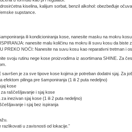
drosirćetna kiselina, kalijum sorbat, benzil alkohol: obezbeđuje očuv
arfemske supstance.
oniranja ili kondicioniranja kose, nanesite masku na mokru kosu, os
NJA: nanesite malu količinu na mokru ili suvu kosu da biste zaštiti
EKO NOĆI: Nanesite na suvu kosu kao reparativni tretman i ostavi
unite svoju rutinu nege kose proizvodima iz asortimana SHINE. Za čes
dom.
E
savršen je za sve tipove kose kojima je potreban dodatni sjaj. Za jo
a efektom pilinga pre šamponiranja (1 ili 2 puta nedeljno)
jaj kose
za raščešljavanje i sjaj kose
a inezivan sjaj kose (1 ili 2 puta nedeljno)
češljavanje i sjaj bez ispiranja
ažu.
razlikovati u zavisnosti od lokacije."