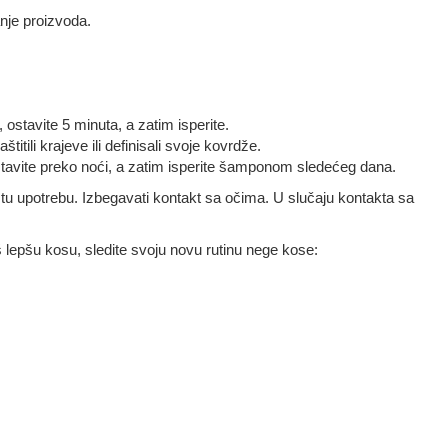
anje proizvoda.
tavite 5 minuta, a zatim isperite.
li krajeve ili definisali svoje kovrdže.
te preko noći, a zatim isperite šamponom sledećeg dana.
tu upotrebu. Izbegavati kontakt sa očima. U slučaju kontakta sa
š lepšu kosu, sledite svoju novu rutinu nege kose: