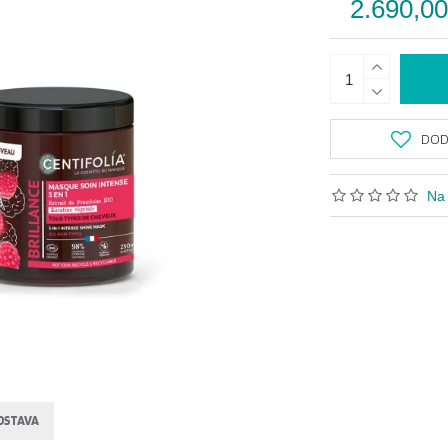
2.690,0
DODA
Na 
OSTAVA