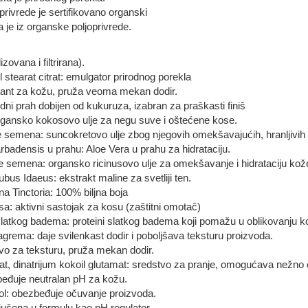
privrede je sertifikovano organski
je iz organske poljoprivrede.
ovana i filtrirana).
il stearat citrat: emulgator prirodnog porekla
ratant za kožu, pruža veoma mekan dodir.
ni prah dobijen od kukuruza, izabran za praškasti finiš
rgansko kokosovo ulje za negu suve i oštećene kose.
 semena: suncokretovo ulje zbog njegovih omekšavajućih, hranljivih
arbadensis u prahu: Aloe Vera u prahu za hidrataciju.
 semena: organsko ricinusovo ulje za omekšavanje i hidrataciju kož
ubus Idaeus: ekstrakt maline za svetliji ten.
a Tinctoria: 100% biljna boja
sa: aktivni sastojak za kosu (zaštitni omotač)
 slatkog badema: proteini slatkog badema koji pomažu u oblikovanju k
ema: daje svilenkast dodir i poboljšava teksturu proizvoda.
o za teksturu, pruža mekan dodir.
at, dinatrijum kokoil glutamat: sredstvo za pranje, omogućava nežno č
beđuje neutralan pH za kožu.
erol: obezbeđuje očuvanje proizvoda.
jučena u formulu kao pH regulator.