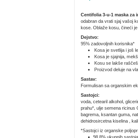
Centifolia 3-u-1 maska za 
odabran da vrati sjaj vašoj k
kose. Oblaže kosu, čineći j
Dejstvo:
95% zadovoljnih korisnika*
Kosa je svetlija i još 
Kosa je sjajnija, mekš
Kosu se lakše raščešlj
Proizvod deluje na vla
Sastav:
Formulisan sa organskim ek
Sastojci:
voda, cetearil alkohol, glice
prahu*, ulje semena ricinus
bagrema, ksantan guma, natrij
dehidrosircetna kiselina , kali
*Sastojci iz organske poljop
98,8% ukupnih sastoja