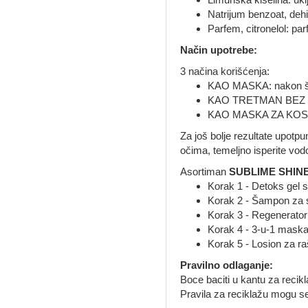
Natrijum benzoat, dehi
Parfem, citronelol: p
Način upotrebe:
3 načina korišćenja:
KAO MASKA: nakon šamp
KAO TRETMAN BEZ ISPIRA
KAO MASKA ZA KOSU PR
Za još bolje rezultate upotp
očima, temeljno isperite vo
Asortiman
SUBLIME SHIN
Korak 1 - Detoks gel s
Korak 2 - Šampon za s
Korak 3 - Regenerator 
Korak 4 - 3-u-1 maska z
Korak 5 - Losion za raš
Pravilno odlaganje:
Boce baciti u kantu za recikl
Pravila za reciklažu mogu se 