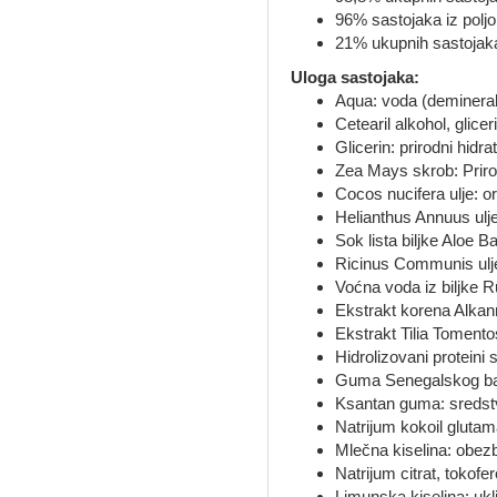
96% sastojaka iz poljo
21% ukupnih sastojaka 
Uloga sastojaka:
Aqua: voda (demineraliz
Cetearil alkohol, glicer
Glicerin: prirodni hid
Zea Mays skrob: Prirod
Cocos nucifera ulje: o
Helianthus Annuus ulje
Sok lista biljke Aloe B
Ricinus Communis ulje
Voćna voda iz biljke R
Ekstrakt korena Alkann
Ekstrakt Tilia Tomento
Hidrolizovani proteini
Guma Senegalskog bagr
Ksantan guma: sredstv
Natrijum kokoil glutam
Mlečna kiselina: obez
Natrijum citrat, tokof
Limunska kiselina: ukl