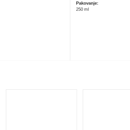
Pakovanje:
250 ml
MOŽDA VAS ZANIMA I OVO...