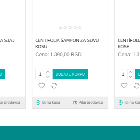
A SJAJ
CENTIFOLIA ŠAMPON ZA SUVU
CENTiFOL
KOSU
KOSE
Cena:
1.390,00 RSD
Cena:
1.
U
DODAJ U KORPU
taj prodavca
Idi na kasu
Pitaj prodavca
Idi na ka