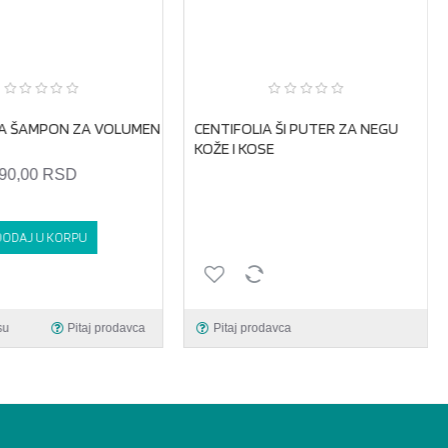
IA ŠAMPON ZA VOLUMEN
CENTIFOLIA ŠI PUTER ZA NEGU
KOŽE I KOSE
390,00 RSD
DODAJ U KORPU
su
Pitaj prodavca
Pitaj prodavca