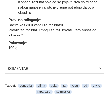
Konačni rezultat boje će se pojaviti dva do tri dana
nakon nanošenja, što je vreme potrebno da boja
oksidira.
Pravilno odlaganje:
Bacite kesicu u kantu za reciklažu.
Pravila za reciklažu mogu se razlikovati u zavisnosti od
lokacije."
Pakovanje:
100 g
KOMENTARI
Tagovi:
centifolia
biljna
boja
za
kosu
od
divlje
rabarbare
kozmetika