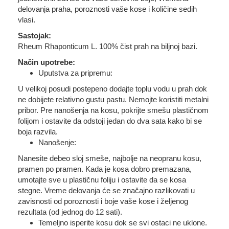
delovanja praha, poroznosti vaše kose i količine sedih
vlasi.
Sastojak:
Rheum Rhaponticum L. 100% čist prah na biljnoj bazi.
Način upotrebe:
Uputstva za pripremu:
U velikoj posudi postepeno dodajte toplu vodu u prah dok
ne dobijete relativno gustu pastu. Nemojte koristiti metalni
pribor. Pre nanošenja na kosu, pokrijte smešu plastičnom
folijom i ostavite da odstoji jedan do dva sata kako bi se
boja razvila.
Nanošenje:
Nanesite debeo sloj smeše, najbolje na neopranu kosu,
pramen po pramen. Kada je kosa dobro premazana,
umotajte sve u plastičnu foliju i ostavite da se kosa
stegne. Vreme delovanja će se značajno razlikovati u
zavisnosti od poroznosti i boje vaše kose i željenog
rezultata (od jednog do 12 sati).
Temeljno isperite kosu dok se svi ostaci ne uklone.