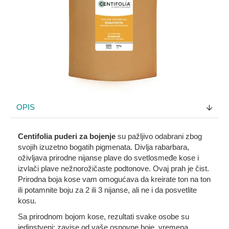
OPIS
Centifolia puderi za bojenje
su pažljivo odabrani zbog
svojih izuzetno bogatih pigmenata. Divlja rabarbara,
oživljava prirodne nijanse plave do svetlosmeđe kose i
izvlači plave nežnorožičaste podtonove. Ovaj prah je čist.
Prirodna boja kose vam omogućava da kreirate ton na ton
ili potamnite boju za 2 ili 3 nijanse, ali ne i da posvetlite
kosu.
Sa prirodnom bojom kose, rezultati svake osobe su
jedinstveni: zavise od vaše osnovne boje, vremena