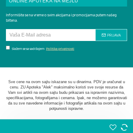
ONLINE APOTEKA NA MEJLU
Informišite se na vreme o svim akcijama i promocijama putem našeg
biltena.
PRIJAVA
Slažem se sa sadržajem
Politika privatnosti
Sve cene na ovom sajtu iskazane su u dinarima. PDV je uračunat u
cenu. ZU Apoteka "Alek" maksimalno koristi sve svoje resurse da
Vam svi artikli na ovom sajtu budu prikazani sa ispravnim nazivima,
specifikacijama, fotografijama i cenama. Ipak, ne možemo garantovati
da su sve navedene informacije i fotografije artikala na ovom sajtu u
potpunosti ispravne.
©
2026. AU Apoteka "Alek". Sva prava zadržana. Softverska