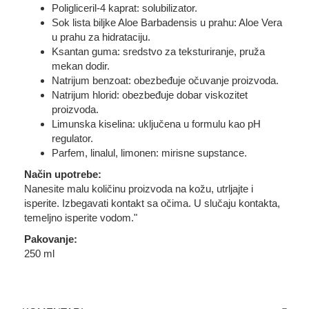
Poligliceril-4 kaprat: solubilizator.
Sok lista biljke Aloe Barbadensis u prahu: Aloe Vera
u prahu za hidrataciju.
Ksantan guma: sredstvo za teksturiranje, pruža
mekan dodir.
Natrijum benzoat: obezbeđuje očuvanje proizvoda.
Natrijum hlorid: obezbeđuje dobar viskozitet
proizvoda.
Limunska kiselina: uključena u formulu kao pH
regulator.
Parfem, linalul, limonen: mirisne supstance.
Način upotrebe:
Nanesite malu količinu proizvoda na kožu, utrljajte i
isperite. Izbegavati kontakt sa očima. U slučaju kontakta,
temeljno isperite vodom."
Pakovanje:
250 ml