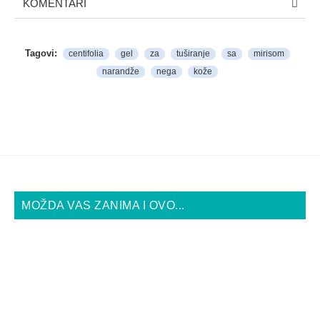
KOMENTARI
Tagovi:
centifolia
gel
za
tuširanje
sa
mirisom
narandže
nega
kože
MOŽDA VAS ZANIMA I OVO...