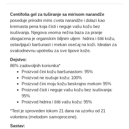
Centifolia gel za tuširanje sa mirisom narandže
poseduje prirodni miris cveta narandže i dolazi kao
kremasta pena koja čisti i neguje vašu kožu bez
isušivanja. Njegova veoma nežna baza za pranje
obogaćena je organskim biljnim uljem hidrira i štiti kožu,
ostavljajući baršunast i mekan osećaj na koži. Idealan za
svakodnevnu upotrebu za sve tipove kože.
Dejstvo:
86% zadovoljnih korisnika*
Proizvod čini kožu baršunastom: 95%
Proizvod ne isušuje kožu: 100%
Proizvod čini moju kožu beskrajno mekom 95%
Proizvod čisti i neguje vašu kožu bez isušivanja:
95%
Proizvod hidrira i štiti vašu kožu: 95%
*Test je sproveden tokom 21 dana na uzorku od 21
volontera (metodom samoprocene).
Sastav: