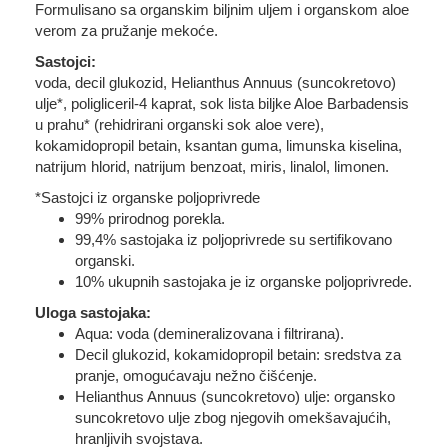
Formulisano sa organskim biljnim uljem i organskom aloe
verom za pružanje mekoće.
Sastojci:
voda, decil glukozid, Helianthus Annuus (suncokretovo)
ulje*, poligliceril-4 kaprat, sok lista biljke Aloe Barbadensis
u prahu* (rehidrirani organski sok aloe vere),
kokamidopropil betain, ksantan guma, limunska kiselina,
natrijum hlorid, natrijum benzoat, miris, linalol, limonen.
*Sastojci iz organske poljoprivrede
99% prirodnog porekla.
99,4% sastojaka iz poljoprivrede su sertifikovano
organski.
10% ukupnih sastojaka je iz organske poljoprivrede.
Uloga sastojaka:
Aqua: voda (demineralizovana i filtrirana).
Decil glukozid, kokamidopropil betain: sredstva za
pranje, omogućavaju nežno čišćenje.
Helianthus Annuus (suncokretovo) ulje: organsko
suncokretovo ulje zbog njegovih omekšavajućih,
hranljivih svojstava.