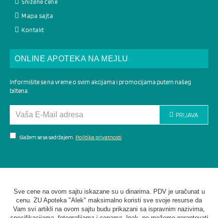
Snižene cene
Mapa sajta
Kontakt
ONLINE APOTEKA NA MEJLU
Informišite se na vreme o svim akcijama i promocijama putem našeg
biltena.
PRIJAVA
Slažem se sa sadržajem
Politika privatnosti
Sve cene na ovom sajtu iskazane su u dinarima. PDV je uračunat u
cenu. ZU Apoteka "Alek" maksimalno koristi sve svoje resurse da
Vam svi artikli na ovom sajtu budu prikazani sa ispravnim nazivima,
specifikacijama, fotografijama i cenama. Ipak, ne možemo garantovati