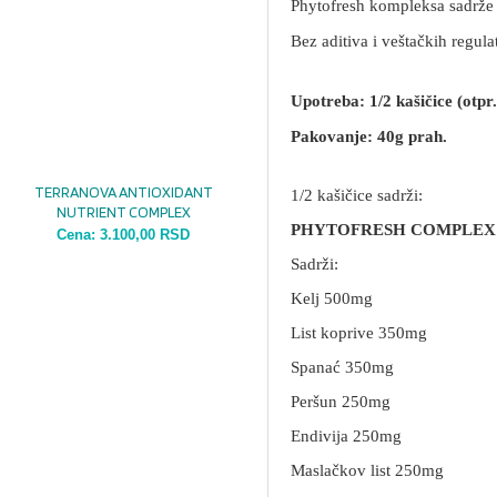
Phytofresh kompleksa sadrže v
Bez aditiva i veštačkih regulat
Upotreba: 1/2 kašičice (otp
Pakovanje: 40g prah.
TERRANOVA ANTIOXIDANT
1/2 kašičice sadrži:
NUTRIENT COMPLEX
PHYTOFRESH COMPLEX 
Cena:
3.100,00 RSD
Sadrži:
Kelj 500mg
List koprive 350mg
Spanać 350mg
Peršun 250mg
Endivija 250mg
Maslačkov list 250mg