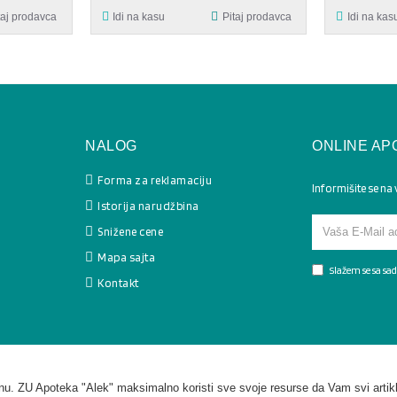
taj prodavca
Idi na kasu
Pitaj prodavca
Idi na kas
NALOG
ONLINE AP
Forma za reklamaciju
Informišite se na
Istorija narudžbina
Snižene cene
Mapa sajta
Slažem se sa s
Kontakt
. ZU Apoteka "Alek" maksimalno koristi sve svoje resurse da Vam svi artikl