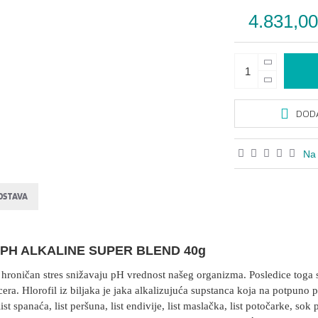
4.831,0
DODA
Na 
OSTAVA
PH ALKALINE SUPER BLEND 40g
hroničan stres snižavaju pH vrednost našeg organizma. Posledice toga su
cera. Hlorofil iz biljaka je jaka alkalizujuća supstanca koja na potpun
, list spanaća, list peršuna, list endivije, list maslačka, list potočarke, sok