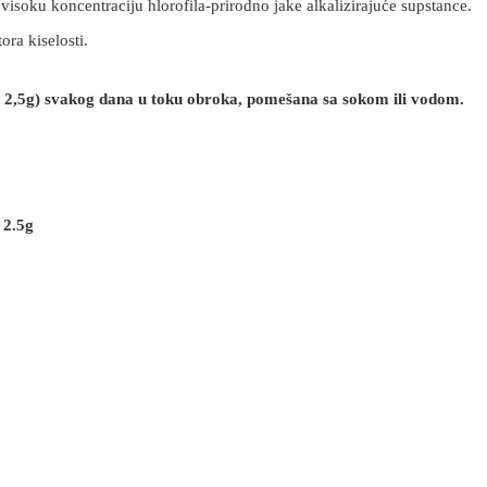
isoku koncentraciju hlorofila-prirodno jake alkalizirajuće supstance.
ora kiselosti.
r. 2,5g) svakog dana u toku obroka, pomešana sa sokom ili vodom.
2.5g