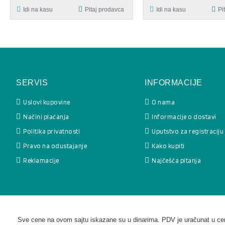
Idi na kasu
Pitaj prodavca
Idi na kasu
Pi
SERVIS
INFORMACIJE
Uslovi kupovine
O nama
Načini plaćanja
Informacije o dostavi
Politika privatnosti
Uputstvo za registraciju
Pravo na odustajanje
Kako kupiti
Reklamacije
Najčešća pitanja
Sve cene na ovom sajtu iskazane su u dinarima. PDV je uračunat u cenu