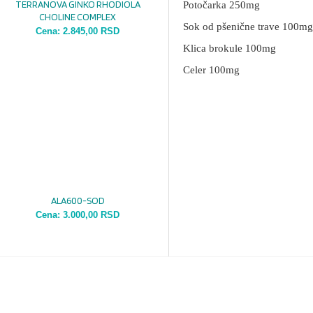
TERRANOVA GINKO RHODIOLA
Potočarka 250mg
CHOLINE COMPLEX
Sok od pšenične trave 100mg
Cena:
2.845,00 RSD
Klica brokule 100mg
Celer 100mg
ALA600-SOD
Cena:
3.000,00 RSD
MOŽDA VAS ZANIMA I OVO...