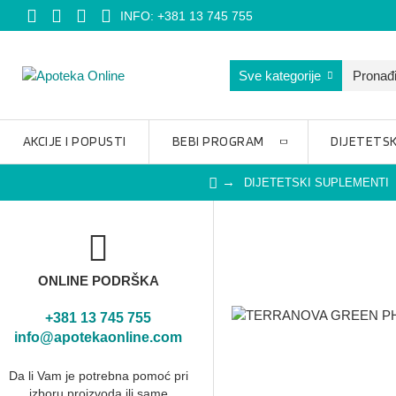
INFO: +381 13 745 755
Sve kategorije
AKCIJE I POPUSTI
BEBI PROGRAM
DIJETETSK
DIJETETSKI SUPLEMENTI
ONLINE PODRŠKA
+381 13 745 755
info@apotekaonline.com
Da li Vam je potrebna pomoć pri
izboru proizvoda ili same