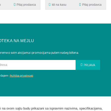
u
Pitaj prodavca
Idi na kasu
Pitaj prodavca
OTEKA NA MEJLU
 vreme o svim akcijama i promocijama putem našeg biltena.
PRIJAVA
adržajem
Politika privatnosti
i na ovom sajtu budu prikazani sa ispravnim nazivima, specifikacijama,