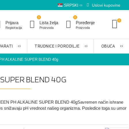
SRPSKI
Uslovi kupovine
0
0
0
Prijava
Lista želja
Poređenje
Registracija
Proizvoda
Proizvoda
PARATI
TRUDNICE I PORODILJE
OBUĆA
H ALKALINE SUPER BLEND 40g
 SUPER BLEND 40G
N PH ALKALINE SUPER BLEND 40gSavremen način ishrane
res snižavaju pH vrednost našeg organizma. Posledice toga su umor