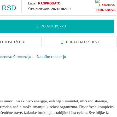
Lager:
RASPRODATO
0 RSD
Šifra proizvoda:
20210302002
TERRANOVA
DODAJ U KORPU
J U LISTU ŽELJA
DODAJ ZA POREĐENJE
osnovu 0 recenzija.
-
Napišite recenziju
 umor i nizak nivo energije, oslabljen imunitet, ubrzano starenje,
o prirodan način može smanjiti kiselost organizma. Phytofresh kompleks
 pšenične trave, izdanke brokolija, stabljike i list celera. Sve biljke iz