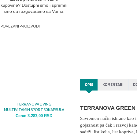
kupovine? Dostupni smo i spremni
smo dа rаzgovаrаmo sа Vаmа.
POVEZANI PROIZVODI
OPIS
KOMENTARI
D
TERRANOVA LIVING
TERRANOVA GREEN 
MULTIVITAMIN SPORT 50KAPSULA
Cena:
3.283,00 RSD
Savremen način ishrane kao i 
gojaznost pa čak i razvoj kan
sadrži: list kelja, list koprive