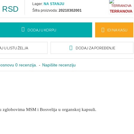
Lager:
NA STANJU
0 RSD
Šifra proizvoda:
20210302001
TERRANOVA
DODAJ U KORPU
IDI NA KASU
J U LISTU ŽELJA
DODAJ ZA POREĐENJE
osnovu 0 recenzija.
-
Napišite recenziju
 u zglobovima MSM i Bosvelija u organskoj kapsuli.