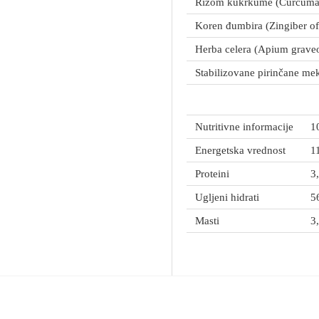
Rizom kukrkume (Curcuma
Koren đumbira (Zingiber off
Herba celera (Apium grave
Stabilizovane pirinčane mek
Nutritivne informacije
1
Energetska vrednost
1
Proteini
3
Ugljeni hidrati
5
Masti
3