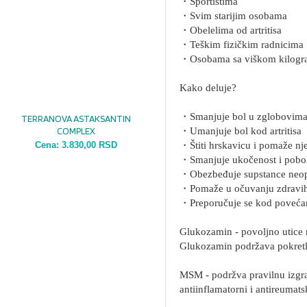
・Sportistima
・Svim starijim osobama
・Obelelima od artritisa
・Teškim fizičkim radnicima
・Osobama sa viškom kilogr
Kako deluje?
・Smanjuje bol u zglobovima
TERRANOVA ASTAKSANTIN
COMPLEX
・Umanjuje bol kod artritisa
Cena:
3.830,00 RSD
・Štiti hrskavicu i pomaže nj
・Smanjuje ukočenost i pobollš
・Obezbeđuje supstance neoph
・Pomaže u očuvanju zdravih z
・Preporučuje se kod povećan
Glukozamin - povoljno utice n
Glukozamin podržava pokretlji
MSM - podržva pravilnu izgra
antiinflamatorni i antireumats