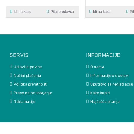
Idi na kasu
Pitaj prodavca
Idi na kasu
Pi
SERVIS
INFORMACIJE
Uslovi kupovine
O nama
Načini plaćanja
Informacije o dostavi
Politika privatnosti
Uputstvo za registraciju
Pravo na odustajanje
Kako kupiti
Reklamacije
Najčešća pitanja