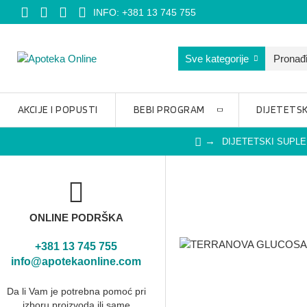
INFO: +381 13 745 755
Sve kategorije
AKCIJE I POPUSTI
BEBI PROGRAM
DIJETETSK
DIJETETSKI SUPL
ONLINE PODRŠKA
+381 13 745 755
info@apotekaonline.com
Da li Vam je potrebna pomoć pri
izboru proizvoda ili same