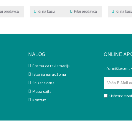
taj prodavca
Idi na kasu
Pitaj prodavca
Idi na kas
NALOG
ONLINE AP
Forma za reklamaciju
Informišite se na
Istorija narudžbina
Snižene cene
Mapa sajta
Slažem se sa s
Kontakt