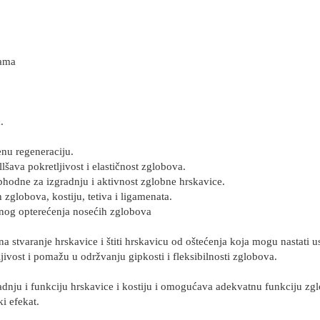
ama
.
enu regeneraciju.
ava pokretljivost i elastičnost zglobova.
odne za izgradnju i aktivnost zglobne hrskavice.
globova, kostiju, tetiva i ligamenata.
og opterećenja nosećih zglobova
a stvaranje hrskavice i štiti hrskavicu od oštećenja koja mogu nastati u
vost i pomažu u održvanju gipkosti i fleksibilnosti zglobova.
dnju i funkciju hrskavice i kostiju i omogućava adekvatnu funkciju zgl
ki efekat.