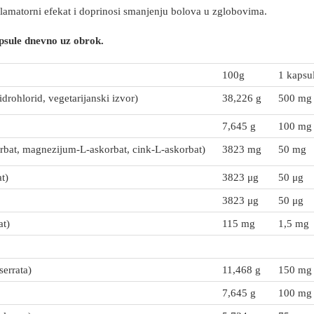
flamatorni efekat i doprinosi smanjenju bolova u zglobovima.
psule dnevno uz obrok.
100g
1 kapsu
rohlorid, vegetarijanski izvor)
38,226 g
500 mg
7,645 g
100 mg
rbat, magnezijum-L-askorbat, cink-L-askorbat)
3823 mg
50 mg
t)
3823 μg
50 μg
3823 μg
50 μg
at)
115 mg
1,5 mg
serrata)
11,468 g
150 mg
7,645 g
100 mg