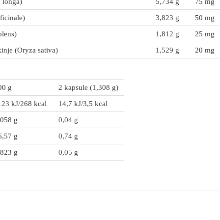
 longa)
5,734 g
75 mg
icinale)
3,823 g
50 mg
olens)
1,812 g
25 mg
inje (Oryza sativa)
1,529 g
20 mg
00 g
2 kapsule (1,308 g)
123 kJ/268 kcal
14,7 kJ/3,5 kcal
,058 g
0,04 g
6,57 g
0,74 g
,823 g
0,05 g