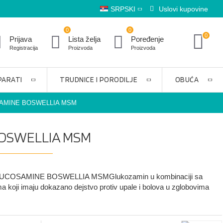
SRPSKI
Uslovi kupovine
0
0
0
Prijava
Lista želja
Poređenje
Registracija
Proizvoda
Proizvoda
PARATI
TRUDNICE I PORODILJE
OBUĆA
AMINE BOSWELLIA MSM
OSWELLIA MSM
COSAMINE BOSWELLIA MSMGlukozamin u kombinaciji sa
ma koji imaju dokazano dejstvo protiv upale i bolova u zglobovima