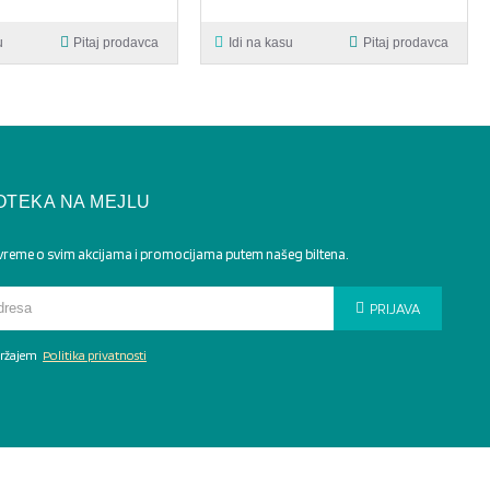
u
Pitaj prodavca
Idi na kasu
Pitaj prodavca
OTEKA NA MEJLU
 vreme o svim akcijama i promocijama putem našeg biltena.
PRIJAVA
adržajem
Politika privatnosti