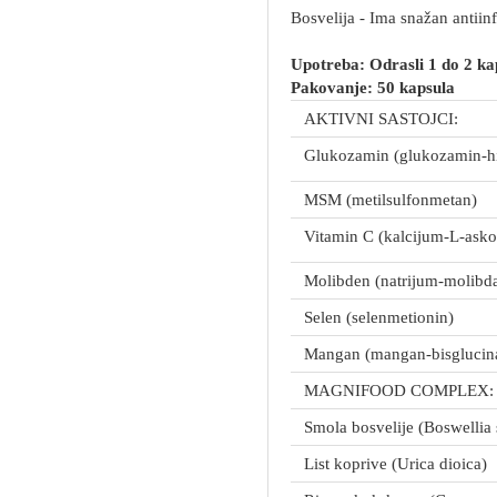
Bosvelija - Ima snažan antiin
Upotreba: Odrasli 1 do 2 ka
Pakovanje: 50 kapsula
AKTIVNI SASTOJCI:
Glukozamin (glukozamin-hid
MSM (metilsulfonmetan)
Vitamin C (kalcijum-L-asko
Molibden (natrijum-molibda
Selen (selenmetionin)
Mangan (mangan-bisglucin
MAGNIFOOD COMPLEX:
Smola bosvelije (Boswellia 
List koprive (Urica dioica)