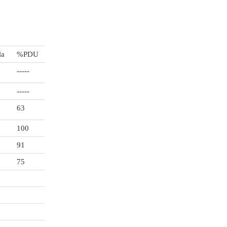
la
%PDU
-----
-----
63
100
91
75