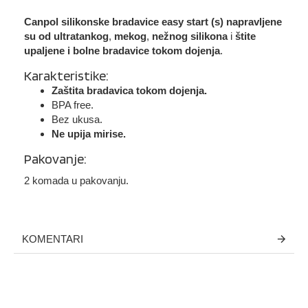
Canpol silikonske bradavice easy start (s) napravljene
su od ultratankog
,
mekog
,
nežnog silikona
i
štite
upaljene i bolne bradavice tokom dojenja
.
Karakteristike:
Zaštita bradavica tokom dojenja.
BPA free.
Bez ukusa.
Ne upija mirise.
Pakovanje:
2 komada u pakovanju.
KOMENTARI