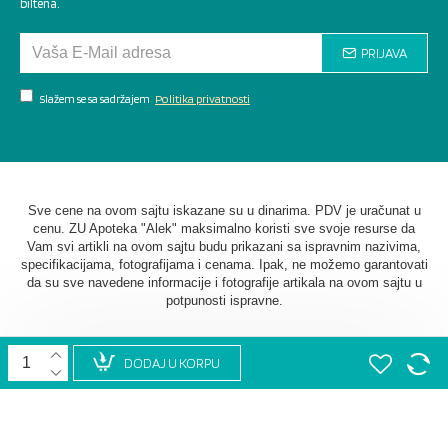
biltena.
PRIJAVA
Slažem se sa sadržajem
Politika privatnosti
Sve cene na ovom sajtu iskazane su u dinarima. PDV je uračunat u
cenu. ZU Apoteka "Alek" maksimalno koristi sve svoje resurse da
Vam svi artikli na ovom sajtu budu prikazani sa ispravnim nazivima,
specifikacijama, fotografijama i cenama. Ipak, ne možemo garantovati
da su sve navedene informacije i fotografije artikala na ovom sajtu u
potpunosti ispravne.
DODAJ U KORPU
©
2026. AU Apoteka "Alek". Sva prava zadržana. Softverska
izrada
STIV Solutions