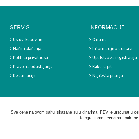
SERVIS
INFORMACIJE
Uslovi kupovine
O nama
Načini plaćanja
Informacije o dostavi
Politika privatnosti
Uputstvo za registraciju
Pravo na odustajanje
Kako kupiti
Reklamacije
Najčešća pitanja
Sve cene na ovom sajtu iskazane su u dinarima. PDV je uračunat u cenu
fotografijama i cenama. Ipak, ne