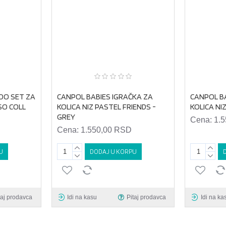
OO SET ZA
CANPOL BABIES IGRAČKA ZA
CANPOL B
 SO COLL
KOLICA NIZ PASTEL FRIENDS -
KOLICA NI
GREY
Cena:
1.
Cena:
1.550,00 RSD
U
DODAJ U KORPU
taj prodavca
Idi na kasu
Pitaj prodavca
Idi na ka