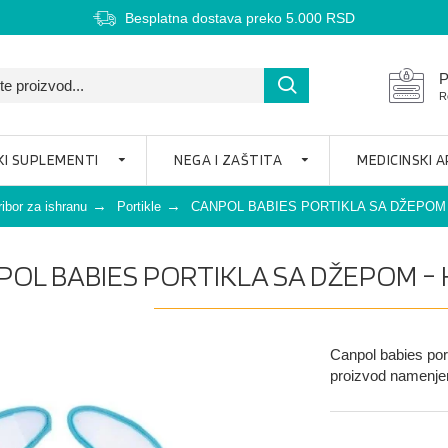
Besplatna dostava preko 5.000 RSD
P
R
KI SUPLEMENTI
NEGA I ZAŠTITA
MEDICINSKI 
ribor za ishranu
Portikle
CANPOL BABIES PORTIKLA SA DŽEPOM 
POL BABIES PORTIKLA SA DŽEPOM - 
Canpol babies port
proizvod namenjen