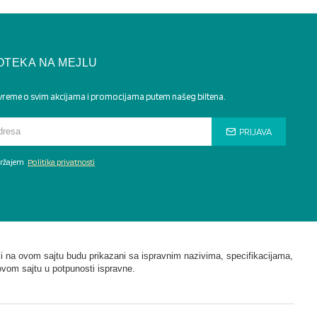
OTEKA NA MEJLU
 vreme o svim akcijama i promocijama putem našeg biltena.
PRIJAVA
adržajem
Politika privatnosti
i na ovom sajtu budu prikazani sa ispravnim nazivima, specifikacijama,
ovom sajtu u potpunosti ispravne.