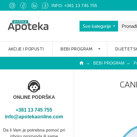
INFO: +381 13 745 755
Sve kategorije
AKCIJE I POPUSTI
BEBI PROGRAM
DIJETETS
BEBI PROGRAM
P
CAN
ONLINE PODRŠKA
+381 13 745 755
info@apotekaonline.com
Da li Vam je potrebna pomoć pri
izboru proizvoda ili same