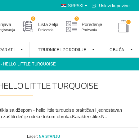
SRPSKI
Uslovi kupovine
0
0
0
rijava
Lista želja
Poređenje
egistracija
Proizvoda
Proizvoda
APARATI
TRUDNICE I PORODILJE
OBUĆA
- HELLO LITTLE TURQUOISE
HELLO LITTLE TURQUOISE
ikla sa džepom - hello little turquoise praktičan i jednostavan
 zaštiti dečije odeće tokom obroka.Karakteristike:N..
Lager:
NA STANJU