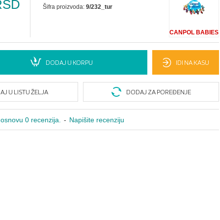
RSD
Šifra proizvoda:
9/232_tur
CANPOL BABIES
DODAJ U KORPU
IDI NA KASU
J U LISTU ŽELJA
DODAJ ZA POREĐENJE
osnovu 0 recenzija.
-
Napišite recenziju