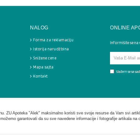
NALOG
ONLINE AP
Forma za reklamaciju
Informišite se na
Istorija narudžbina
Snižene cene
Mapa sajta
Slažem se sa s
Kontakt
. ZU Apoteka "Alek" maksimalno koristi sve svoje resurse da Vam svi artikl
 možemo garantovati da su sve navedene informacije i fotografije artikala na 