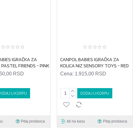
ABIES IGRAČKA ZA
CANPOL BABIES IGRAČKA ZA
Z PASTEL FRIENDS - PINK
KOLICA NIZ SENSORY TOYS - RED
550,00 RSD
Cena:
1.915,00 RSD
DODAJ U KORPU
DODAJ U KORPU
su
Pitaj prodavca
Idi na kasu
Pitaj prodavca