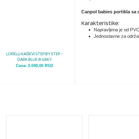
Canpol babies portikla sa 
Karakteristike:
Napravljena je od PVC 
Jednostavne za održa
LORELLI KAIŠEVI STEP BY STEP -
DARK BLUE & GREY
Cena:
2.040,00 RSD
MOŽDA VAS ZANIMA I OVO...