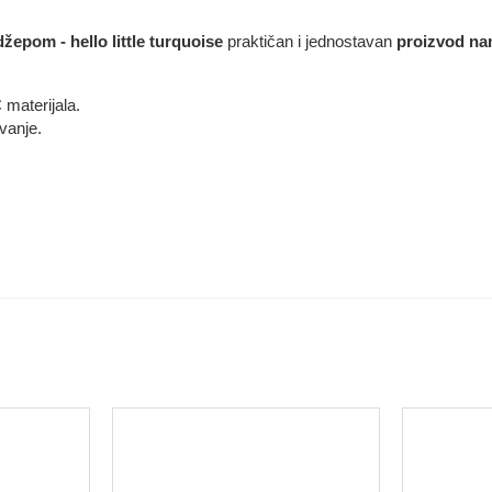
džepom - hello little turquoise
praktičan i jednostavan
proizvod nam
materijala.
vanje.