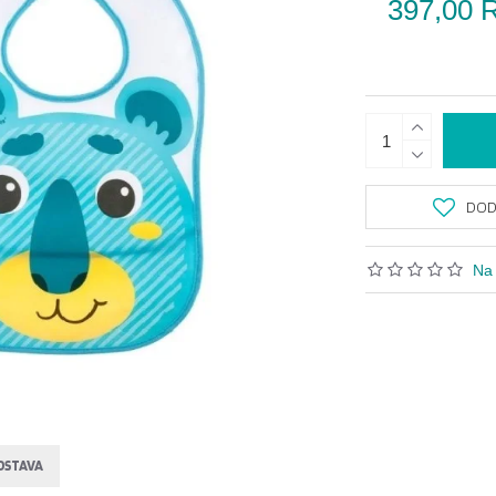
397,00 
DODA
Na 
OSTAVA