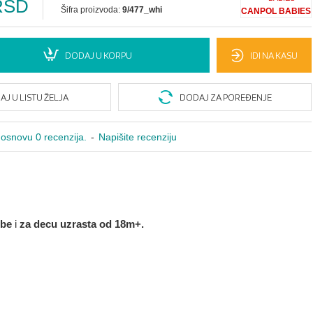
RSD
Šifra proizvoda:
9/477_whi
CANPOL BABIES
DODAJ U KORPU
IDI NA KASU
J U LISTU ŽELJA
DODAJ ZA POREĐENJE
osnovu 0 recenzija.
-
Napišite recenziju
ebe
i
za decu uzrasta od 18m+.