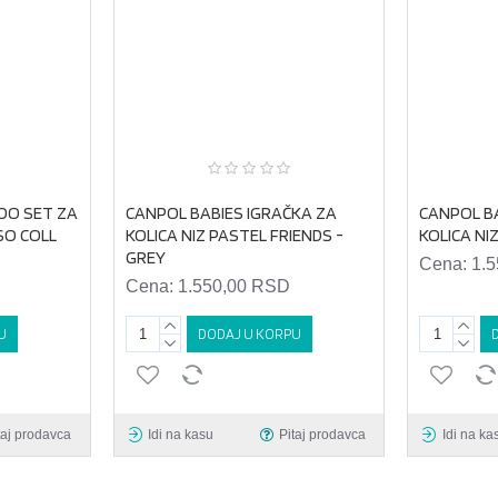
OO SET ZA
CANPOL BABIES IGRAČKA ZA
CANPOL B
 SO COLL
KOLICA NIZ PASTEL FRIENDS -
KOLICA NI
GREY
Cena:
1.
Cena:
1.550,00 RSD
U
DODAJ U KORPU
taj prodavca
Idi na kasu
Pitaj prodavca
Idi na ka