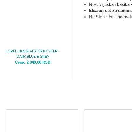
Nož, viljuška i kašik
Idealan set za samost
Ne Sterilistati i ne pr
LORELLI KAIŠEVI STEP BY STEP -
DARK BLUE & GREY
Cena:
2.040,00 RSD
MOŽDA VAS ZANIMA I OVO...