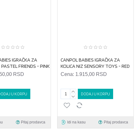
ABIES IGRAČKA ZA
CANPOL BABIES IGRAČKA ZA
Z PASTEL FRIENDS - PINK
KOLICA NIZ SENSORY TOYS - RED
550,00 RSD
Cena:
1.915,00 RSD
DODAJ U KORPU
DODAJ U KORPU
su
Pitaj prodavca
Idi na kasu
Pitaj prodavca