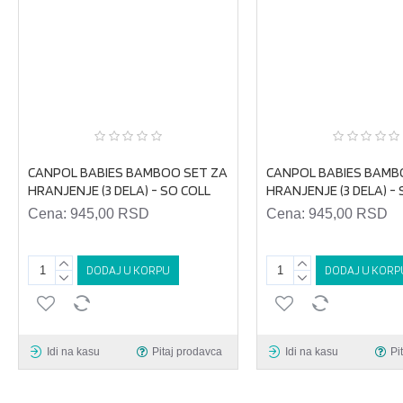
CANPOL BABIES BAMBOO SET ZA
CANPOL BABIES BAMB
HRANJENJE (3 DELA) - SO COLL
HRANJENJE (3 DELA) -
Cena:
945,00 RSD
Cena:
945,00 RSD
DODAJ U KORPU
DODAJ U KORP
Idi na kasu
Pitaj prodavca
Idi na kasu
Pi