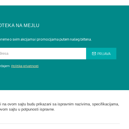
OTEKA NA MEJLU
 vreme o svim akcijama i promocijama putem našeg biltena.
PRIJAVA
adržajem
Politika privatnosti
i na ovom sajtu budu prikazani sa ispravnim nazivima, specifikacijama,
ovom sajtu u potpunosti ispravne.