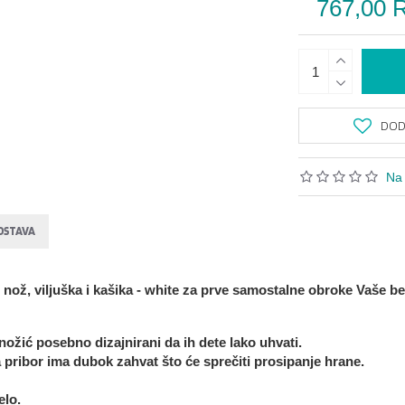
767,00 
DODA
Na 
OSTAVA
nož, viljuška i kašika - white
za prve samostalne obroke Vaše b
i nožić posebno dizajnirani da ih dete lako uhvati.
a pribor ima dubok zahvat što će sprečiti prosipanje hrane.
elo.