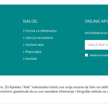
NALOG
ONLINE AP
Forma za reklamaciju
Informišite se na
Istorija narudžbina
Snižene cene
Mapa sajta
Slažem se sa s
Kontakt
. ZU Apoteka "Alek" maksimalno koristi sve svoje resurse da Vam svi artikl
 možemo garantovati da su sve navedene informacije i fotografije artikala na 