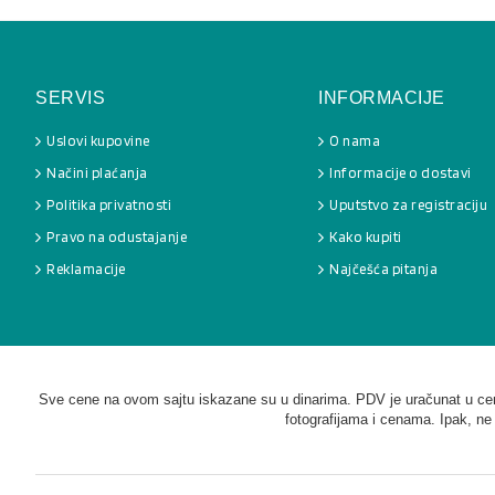
SERVIS
INFORMACIJE
Uslovi kupovine
O nama
Načini plaćanja
Informacije o dostavi
Politika privatnosti
Uputstvo za registraciju
Pravo na odustajanje
Kako kupiti
Reklamacije
Najčešća pitanja
Sve cene na ovom sajtu iskazane su u dinarima. PDV je uračunat u cenu
fotografijama i cenama. Ipak, ne