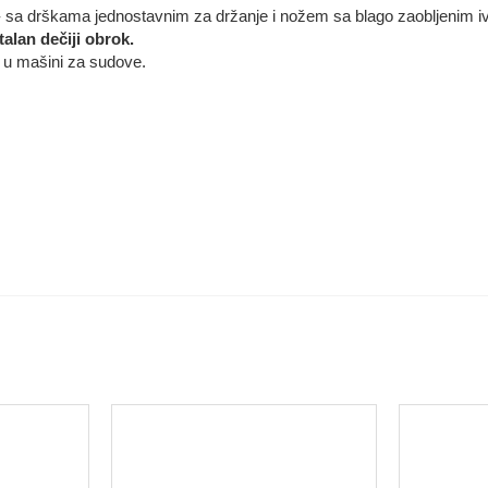
a - sa drškama jednostavnim za držanje i nožem sa blago zaobljenim i
alan dečiji obrok.
ati u mašini za sudove.