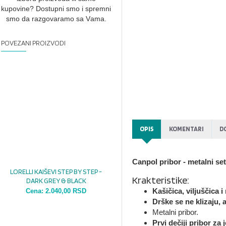
kupovine? Dostupni smo i spremni
smo dа rаzgovаrаmo sа Vаmа.
POVEZANI PROIZVODI
OPIS
KOMENTARI
D
Canpol pribor - metalni set 
LORELLI KAIŠEVI STEP BY STEP -
Krakteristike:
DARK GREY & BLACK
Kašičica, viljuščica 
Cena:
2.040,00 RSD
Drške se ne klizaju, 
Metalni pribor.
Prvi dečiji pribor za j