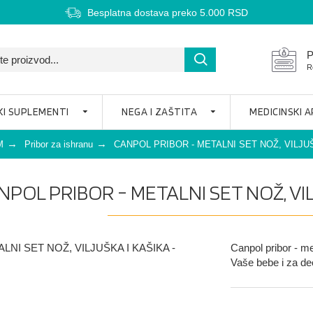
Besplatna dostava preko 5.000 RSD
P
R
KI SUPLEMENTI
NEGA I ZAŠTITA
MEDICINSKI 
M
Pribor za ishranu
CANPOL PRIBOR - METALNI SET NOŽ, VILJUŠ
NPOL PRIBOR - METALNI SET NOŽ, VI
Canpol pribor - me
Vaše bebe i za dec