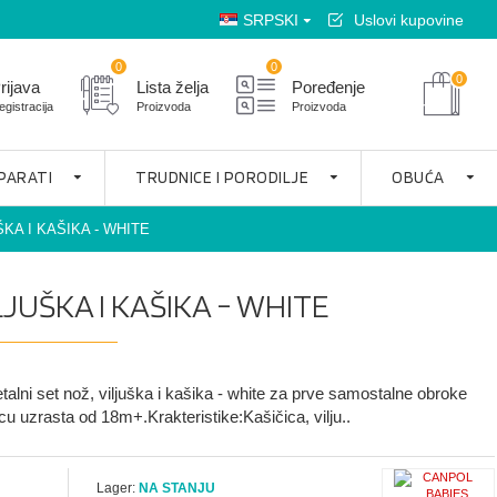
SRPSKI
Uslovi kupovine
0
0
0
rijava
Lista želja
Poređenje
egistracija
Proizvoda
Proizvoda
APARATI
TRUDNICE I PORODILJE
OBUĆA
KA I KAŠIKA - WHITE
LJUŠKA I KAŠIKA - WHITE
talni set nož, viljuška i kašika - white za prve samostalne obroke
u uzrasta od 18m+.Krakteristike:Kašičica, vilju..
Lager:
NA STANJU