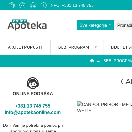
INFO: +381 13 745 755
Sve kategorije
AKCIJE I POPUSTI
BEBI PROGRAM
DIJETETS
BEBI PROGRA
CA
ONLINE PODRŠKA
+381 13 745 755
info@apotekaonline.com
Da li Vam je potrebna pomoć pri
izboru proizvoda ili same