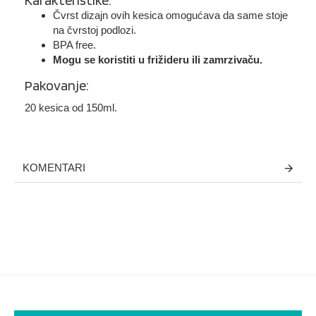
Karakteristike:
Čvrst dizajn ovih kesica omogućava da same stoje
na čvrstoj podlozi.
BPA free.
Mogu se koristiti u frižideru ili zamrzivaču.
Pakovanje:
20 kesica od 150ml.
KOMENTARI