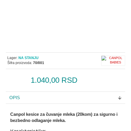
Lager:
NA STANJU
Šifra proizvoda:
70/001
1.040,00 RSD
OPIS
Canpol kesice za čuvanje mleka (20kom)
za sigurno i
bezbedno odlaganje mleka.