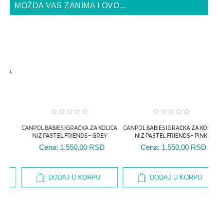
MOŽDA VAS ZANIMA I OVO...
CANPOL BABIES IGRAČKA ZA KOLICA
CANPOL BABIES IGRAČKA ZA KOLICA
NIZ PASTEL FRIENDS - GREY
NIZ PASTEL FRIENDS - PINK
A
Cena:
1.550,00 RSD
Cena:
1.550,00 RSD
C
DODAJ U KORPU
DODAJ U KORPU