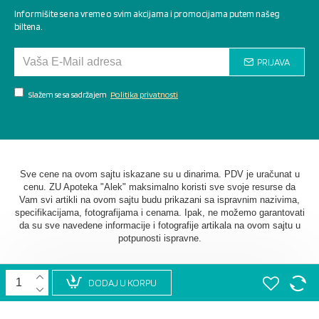
Informišite se na vreme o svim akcijama i promocijama putem našeg
biltena.
PRIJAVA
Slažem se sa sadržajem
Politika privatnosti
Sve cene na ovom sajtu iskazane su u dinarima. PDV je uračunat u
cenu. ZU Apoteka "Alek" maksimalno koristi sve svoje resurse da
Vam svi artikli na ovom sajtu budu prikazani sa ispravnim nazivima,
specifikacijama, fotografijama i cenama. Ipak, ne možemo garantovati
da su sve navedene informacije i fotografije artikala na ovom sajtu u
potpunosti ispravne.
DODAJ U KORPU
©
2026. AU Apoteka "Alek". Sva prava zadržana. Softverska
izrada
STIV Solutions