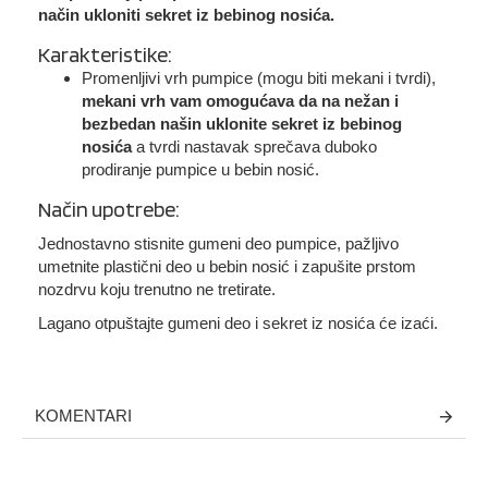
način ukloniti sekret iz bebinog nosića.
Karakteristike:
Promenljivi vrh pumpice (mogu biti mekani i tvrdi),
mekani vrh vam omogućava da na nežan i
bezbedan našin uklonite sekret iz bebinog
nosića
a tvrdi nastavak sprečava duboko
prodiranje pumpice u bebin nosić.
Način upotrebe:
Jednostavno stisnite gumeni deo pumpice, pažljivo
umetnite plastični deo u bebin nosić i zapušite prstom
nozdrvu koju trenutno ne tretirate.
Lagano otpuštajte gumeni deo i sekret iz nosića će izaći.
KOMENTARI