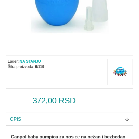
Lager:
NA STANJU
Šifra proizvoda:
9/119
372,00 RSD
OPIS
Canpol baby pumpica za nos
će
na nežan i bezbedan