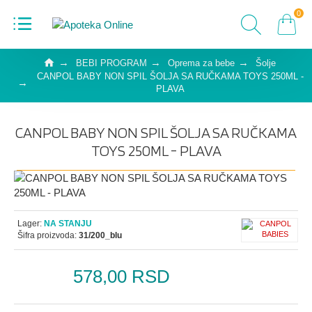
0
BEBI PROGRAM
Oprema za bebe
Šolje
CANPOL BABY NON SPIL ŠOLJA SA RUČKAMA TOYS 250ML -
PLAVA
CANPOL BABY NON SPIL ŠOLJA SA RUČKAMA
TOYS 250ML - PLAVA
Lager:
NA STANJU
Šifra proizvoda:
31/200_blu
578,00 RSD