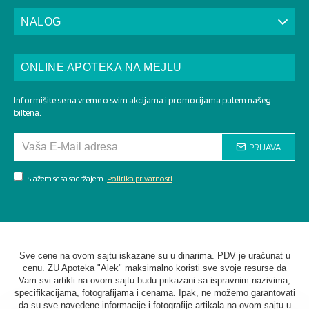
NALOG
ONLINE APOTEKA NA MEJLU
Informišite se na vreme o svim akcijama i promocijama putem našeg
biltena.
PRIJAVA
Slažem se sa sadržajem
Politika privatnosti
Sve cene na ovom sajtu iskazane su u dinarima. PDV je uračunat u
cenu. ZU Apoteka "Alek" maksimalno koristi sve svoje resurse da
Vam svi artikli na ovom sajtu budu prikazani sa ispravnim nazivima,
specifikacijama, fotografijama i cenama. Ipak, ne možemo garantovati
da su sve navedene informacije i fotografije artikala na ovom sajtu u