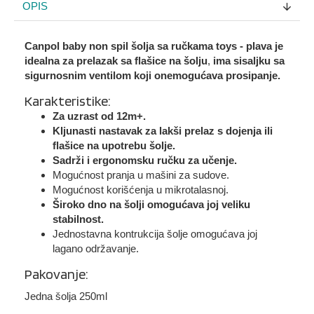
OPIS
Canpol baby non spil šolja sa ručkama toys - plava je
idealna za prelazak sa flašice na šolju
,
ima sisaljku sa
sigurnosnim ventilom koji onemogućava prosipanje.
Karakteristike:
Za uzrast od 12m+.
Kljunasti nastavak za lakši prelaz s dojenja ili
flašice na upotrebu šolje.
Sadrži i ergonomsku ručku za učenje.
Mogućnost pranja u mašini za sudove.
Mogućnost korišćenja u mikrotalasnoj.
Široko dno na šolji omogućava joj veliku
stabilnost.
Jednostavna kontrukcija šolje omogućava joj
lagano održavanje.
Pakovanje:
Jedna šolja 250ml