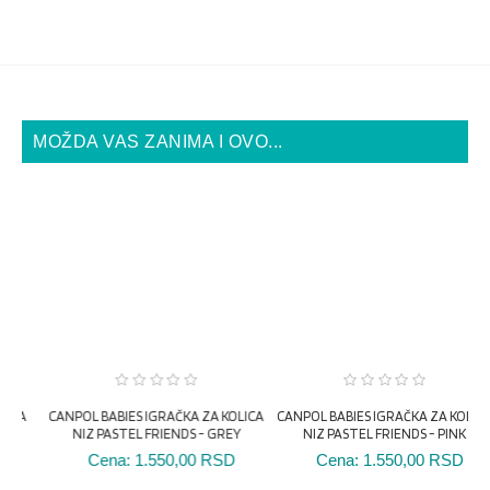
MOŽDA VAS ZANIMA I OVO...
CANPOL BABIES IGRAČKA ZA KOLICA
NIZ PASTEL FRIENDS - PINK
Cena:
1.550,00 RSD
A
CANPOL BABIES IGRAČKA ZA KOLICA
C
NIZ PASTEL FRIENDS - GREY
Cena:
1.550,00 RSD