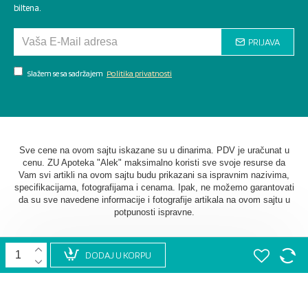
biltena.
PRIJAVA
Slažem se sa sadržajem
Politika privatnosti
Sve cene na ovom sajtu iskazane su u dinarima. PDV je uračunat u
cenu. ZU Apoteka "Alek" maksimalno koristi sve svoje resurse da
Vam svi artikli na ovom sajtu budu prikazani sa ispravnim nazivima,
specifikacijama, fotografijama i cenama. Ipak, ne možemo garantovati
da su sve navedene informacije i fotografije artikala na ovom sajtu u
potpunosti ispravne.
DODAJ U KORPU
©
2026. AU Apoteka "Alek". Sva prava zadržana. Softverska
izrada
STIV Solutions