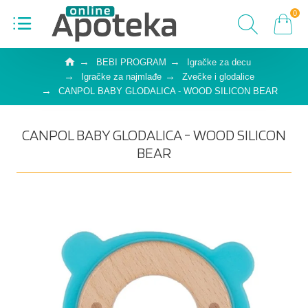
0
BEBI PROGRAM
Igračke za decu
Igračke za najmlađe
Zvečke i glodalice
CANPOL BABY GLODALICA - WOOD SILICON BEAR
CANPOL BABY GLODALICA - WOOD SILICON
BEAR