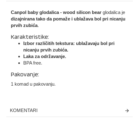
Canpol baby glodalica - wood silicon bear
glodalica je
dizajnirana tako da pomaže i ublažava bol pri nicanju
prvih zubića
.
Karakteristike:
Izbor različitih tekstura: ublažavaju bol pri
nicanju prvih zubića.
Laka za održavanje.
BPA free.
Pakovanje:
1 komad u pakovanju.
KOMENTARI