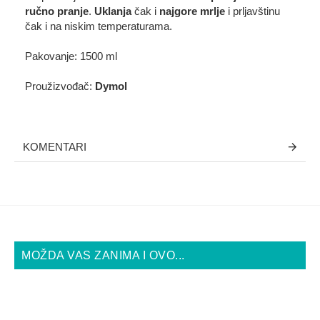
ručno pranje
.
Uklanja
čak i
najgore mrlje
i prljavštinu
čak i na niskim temperaturama.
Pakovanje: 1500 ml
Proužizvođač:
Dymol
KOMENTARI
MOŽDA VAS ZANIMA I OVO...