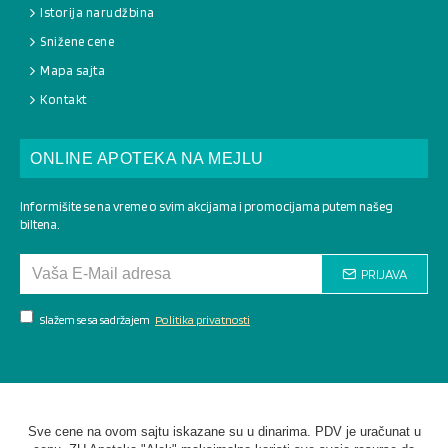
Istorija narudžbina
Snižene cene
Mapa sajta
Kontakt
ONLINE APOTEKA NA MEJLU
Informišite se na vreme o svim akcijama i promocijama putem našeg
biltena.
PRIJAVA
Slažem se sa sadržajem
Politika privatnosti
Sve cene na ovom sajtu iskazane su u dinarima. PDV je uračunat u