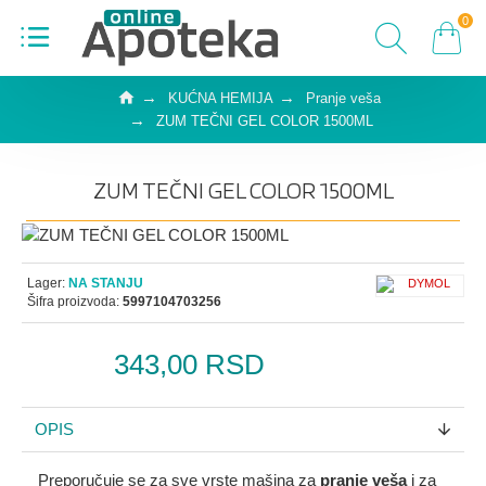
0
KUĆNA HEMIJA
Pranje veša
ZUM TEČNI GEL COLOR 1500ML
ZUM TEČNI GEL COLOR 1500ML
Lager:
NA STANJU
Šifra proizvoda:
5997104703256
343,00 RSD
OPIS
Preporučuje se za sve vrste mašina za
pranje veša
i za