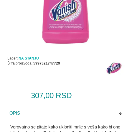
Lager:
NA STANJU
Šifra proizvoda:
5997321747729
307,00 RSD
OPIS
Verovatno se pitate kako ukloniti mrlje s veša kako bi ono