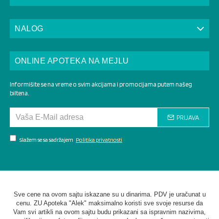
NALOG
ONLINE APOTEKA NA MEJLU
Informišite se na vreme o svim akcijama i promocijama putem našeg
biltena.
PRIJAVA
Slažem se sa sadržajem
Politika privatnosti
Sve cene na ovom sajtu iskazane su u dinarima. PDV je uračunat u
cenu. ZU Apoteka "Alek" maksimalno koristi sve svoje resurse da
Vam svi artikli na ovom sajtu budu prikazani sa ispravnim nazivima,