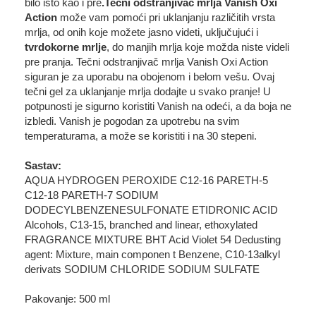
bilo isto kao i pre
.Tečni odstranjivač mrlja Vanish Oxi
Action
može vam pomoći pri uklanjanju različitih vrsta
mrlja, od onih koje možete jasno videti, uključujući i
tvrdokorne mrlje
, do manjih mrlja koje možda niste videli
pre pranja. Tečni odstranjivač mrlja Vanish Oxi Action
siguran je za uporabu na obojenom i belom vešu. Ovaj
tečni gel za uklanjanje mrlja dodajte u svako pranje! U
potpunosti je sigurno koristiti Vanish na odeći, a da boja ne
izbledi. Vanish je pogodan za upotrebu na svim
temperaturama, a može se koristiti i na 30 stepeni.
Sastav:
AQUA HYDROGEN PEROXIDE C12-16 PARETH-5
C12-18 PARETH-7 SODIUM
DODECYLBENZENESULFONATE ETIDRONIC ACID
Alcohols, C13-15, branched and linear, ethoxylated
FRAGRANCE MIXTURE BHT Acid Violet 54 Dedusting
agent: Mixture, main componen t Benzene, C10-13alkyl
derivats SODIUM CHLORIDE SODIUM SULFATE
Pakovanje: 500 ml