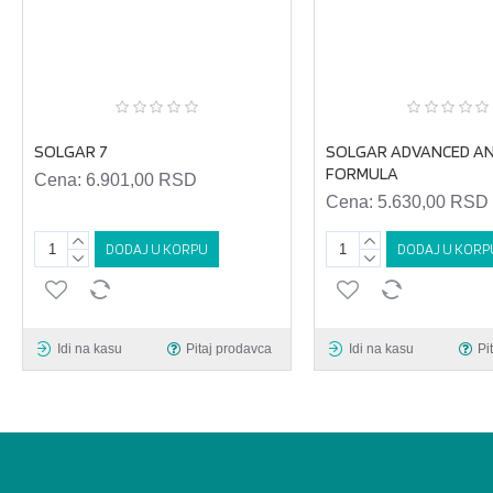
SOLGAR 7
SOLGAR ADVANCED A
FORMULA
Cena:
6.901,00 RSD
Cena:
5.630,00 RSD
DODAJ U KORPU
DODAJ U KORP
Idi na kasu
Pitaj prodavca
Idi na kasu
Pi