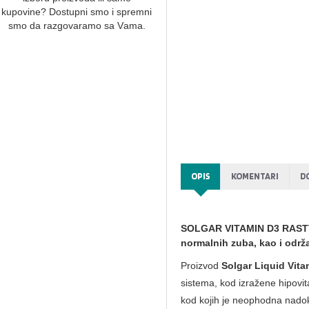
kupovine? Dostupni smo i spremni
smo dа rаzgovаrаmo sа Vаmа.
OPIS
KOMENTARI
D
SOLGAR VITAMIN D3 RASTVOR
normalnih zuba, kao i održ
Proizvod
Solgar Liquid Vita
sistema, kod izražene hipovi
kod kojih je neophodna nad