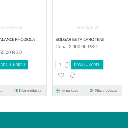
ALANCE RHODIOLA
SOLGAR BETA CAROTENE
Cena:
2.900,00 RSD
855,00 RSD
DODAJ U KORPU
DODAJ U KORPU
su
Pitaj prodavca
Idi na kasu
Pitaj prodavca