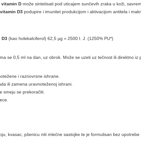
vitamin D
može sintetisati pod uticajem sunčevih zraka u koži, savrem
vitamin D3
podupire i imunitet produkcijom i aktivacijom antitela i m
n D3
(kao holekalciferol) 62,5 μg = 2500 I. J. (1250% PU*)
a se 0,5 ml na dan, uz obrok. Može se uzeti uz tečnost ili direktno iz
notežene i raznovrsne ishrane.
ada ili zamena uravnoteženoj ishrani.
 smeju se prekoračiti.
ece.
soju, kvasac, pšenicu niti mlečne sastojke te je formulisan bez upotrebe