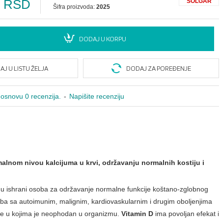
0 RSD
SOLGAR
Šifra proizvoda:
2025
DODAJ U KORPU
J U LISTU ŽELJA
DODAJ ZA POREĐENJE
osnovu 0 recenzija.
-
Napišite recenziju
nom nivou kalcijuma u krvi, održavanju normalnih kostiju i
se u ishrani osoba za održavanje normalne funkcije koštano-zglobnog
soba sa autoimunim, malignim, kardiovaskularnim i drugim oboljenjima
je u kojima je neophodan u organizmu.
Vitamin D
ima povoljan efekat i