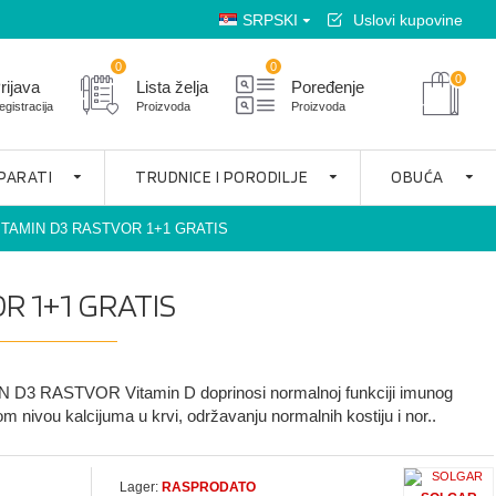
SRPSKI
Uslovi kupovine
0
0
0
rijava
Lista želja
Poređenje
egistracija
Proizvoda
Proizvoda
APARATI
TRUDNICE I PORODILJE
OBUĆA
TAMIN D3 RASTVOR 1+1 GRATIS
R 1+1 GRATIS
D3 RASTVOR Vitamin D doprinosi normalnoj funkciji imunog
 nivou kalcijuma u krvi, održavanju normalnih kostiju i nor..
Lager:
RASPRODATO