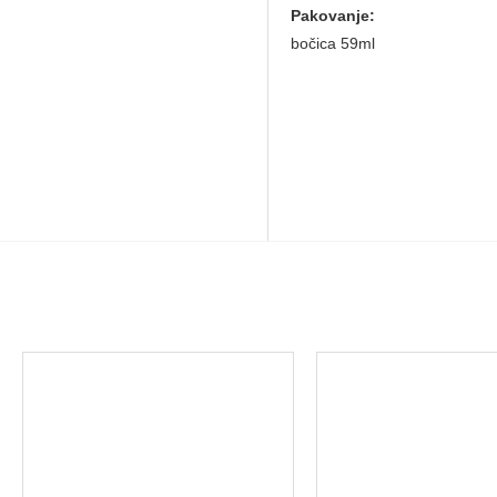
Pakovanje:
bočica 59ml
MOŽDA VAS ZANIMA I OVO...