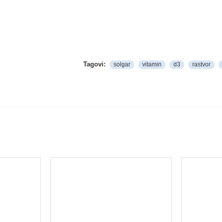
Tagovi:
solgar
vitamin
d3
rastvor