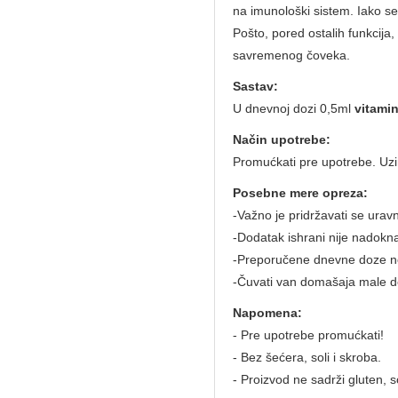
na imunološki sistem. Iako se
Pošto, pored ostalih funkcija,
savremenog čoveka.
Sastav:
U dnevnoj dozi 0,5ml
vitami
Način upotrebe:
Promućkati pre upotrebe. Uzim
Posebne mere opreza:
-Važno je pridržavati se urav
-Dodatak ishrani nije nadokn
-Preporučene dnevne doze ne
-Čuvati van domašaja male d
Napomena:
- Pre upotrebe promućkati!
- Bez šećera, soli i skroba.
- Proizvod ne sadrži gluten, 