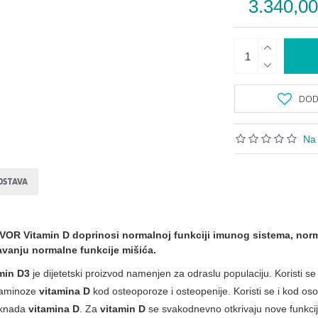
3.340,0
DODA
Na 
OSTAVA
 Vitamin D doprinosi normalnoj funkciji imunog sistema, normal
avanju normalne funkcije mišića.
min D3
je dijetetski proizvod namenjen za odraslu populaciju. Koristi 
taminoze
vitamina D
kod osteoporoze i osteopenije. Koristi se i kod o
oknada
vitamina D
. Za
vitamin D
se svakodnevno otkrivaju nove funkci