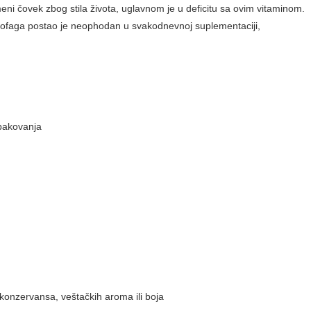
eni čovek zbog stila života, uglavnom je u deficitu sa ovim vitaminom.
akrofaga postao je neophodan u svakodnevnoj suplementaciji,
 pakovanja
 konzervansa, veštačkih aroma ili boja