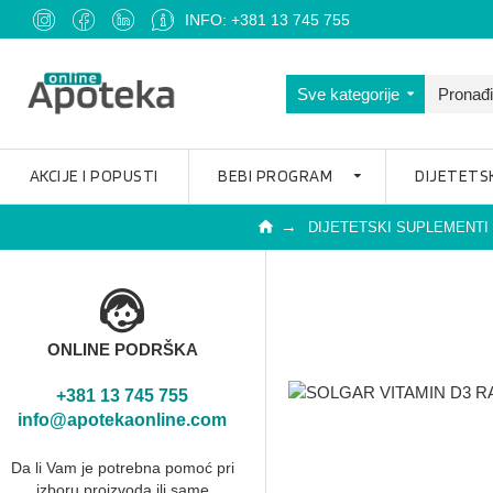
INFO: +381 13 745 755
Sve kategorije
AKCIJE I POPUSTI
BEBI PROGRAM
DIJETETS
DIJETETSKI SUPLEMENTI
ONLINE PODRŠKA
+381 13 745 755
info@apotekaonline.com
Da li Vam je potrebna pomoć pri
izboru proizvoda ili same