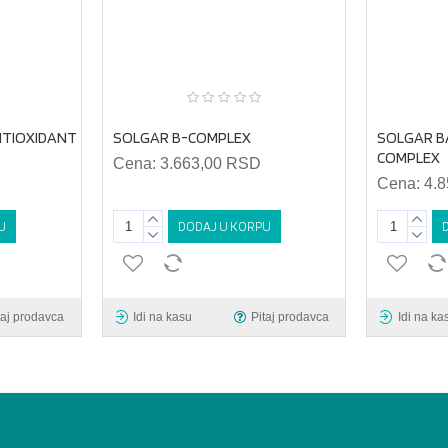
NTIOXIDANT
SOLGAR B-COMPLEX
SOLGAR B
COMPLEX
Cena:
3.663,00 RSD
Cena:
4.
U
DODAJ U KORPU
taj prodavca
Idi na kasu
Pitaj prodavca
Idi na ka