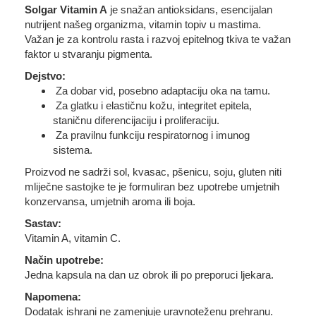
Solgar Vitamin A
je snažan antioksidans, esencijalan
nutrijent našeg organizma, vitamin topiv u mastima.
Važan je za kontrolu rasta i razvoj epitelnog tkiva te važan
faktor u stvaranju pigmenta.
Dejstvo:
Za dobar vid, posebno adaptaciju oka na tamu.
Za glatku i elastičnu kožu, integritet epitela,
staničnu diferencijaciju i proliferaciju.
Za pravilnu funkciju respiratornog i imunog
sistema.
Proizvod ne sadrži sol, kvasac, pšenicu, soju, gluten niti
mliječne sastojke te je formuliran bez upotrebe umjetnih
konzervansa, umjetnih aroma ili boja.
Sastav:
Vitamin A, vitamin C.
Način upotrebe:
Jedna kapsula na dan uz obrok ili po preporuci ljekara.
Napomena:
Dodatak ishrani ne zamenjuje uravnoteženu prehranu.