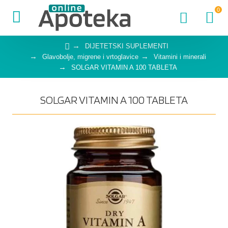
0
DIJETETSKI SUPLEMENTI
Glavobolje, migrene i vrtoglavice
Vitamini i minerali
SOLGAR VITAMIN A 100 TABLETA
SOLGAR VITAMIN A 100 TABLETA