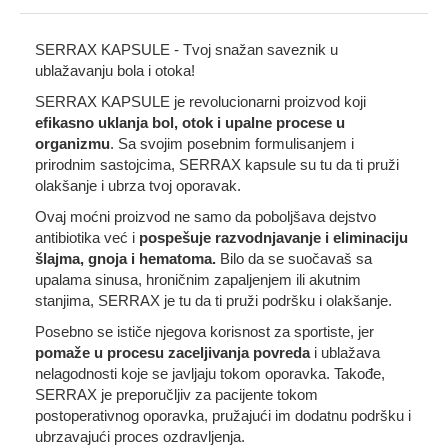
SERRAX KAPSULE - Tvoj snažan saveznik u
ublažavanju bola i otoka!
SERRAX KAPSULE je revolucionarni proizvod koji
efikasno uklanja bol, otok i upalne procese u
organizmu
. Sa svojim posebnim formulisanjem i
prirodnim sastojcima, SERRAX kapsule su tu da ti pruži
olakšanje i ubrza tvoj oporavak.
Ovaj moćni proizvod ne samo da poboljšava dejstvo
antibiotika već i
pospešuje razvodnjavanje i eliminaciju
šlajma, gnoja i hematoma.
Bilo da se suočavaš sa
upalama sinusa, hroničnim zapaljenjem ili akutnim
stanjima, SERRAX je tu da ti pruži podršku i olakšanje.
Posebno se ističe njegova korisnost za sportiste, jer
pomaže u procesu zaceljivanja povreda
i ublažava
nelagodnosti koje se javljaju tokom oporavka. Takođe,
SERRAX je preporučljiv za pacijente tokom
postoperativnog oporavka, pružajući im dodatnu podršku i
ubrzavajući proces ozdravljenja.