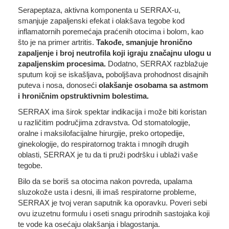
Serapeptaza, aktivna komponenta u SERRAX-u,
smanjuje zapaljenski efekat i olakšava tegobe kod
inflamatornih poremećaja praćenih otocima i bolom, kao
što je na primer artritis.
Takođe, smanjuje hronično
zapaljenje i broj neutrofila koji igraju značajnu ulogu u
zapaljenskim procesima.
Dodatno, SERRAX razblažuje
sputum koji se iskašljava
,
poboljšava prohodnost disajnih
puteva i nosa, donoseći
olakšanje osobama sa astmom
i hroničnim opstruktivnim bolestima.
SERRAX ima širok spektar indikacija i može biti koristan
u različitim područjima zdravstva. Od stomatologije,
oralne i maksilofacijalne hirurgije, preko ortopedije,
ginekologije, do respiratornog trakta i mnogih drugih
oblasti, SERRAX je tu da ti pruži podršku i ublaži vaše
tegobe.
Bilo da se boriš sa otocima nakon povreda, upalama
sluzokože usta i desni, ili imaš respiratorne probleme,
SERRAX je tvoj veran saputnik ka oporavku. Poveri sebi
ovu izuzetnu formulu i oseti snagu prirodnih sastojaka koji
te vode ka osećaju olakšanja i blagostanja.