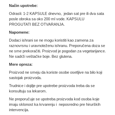
Način upotrebe:
Odrasli: 1-2 KAPSULE dnevno, jedan sat pre ili dva sata
posle obroka sa oko 200 ml vode. KAPSULU
PROGUTATI BEZ OTVARANJA.
Napomene:
Dodaci ishrani se ne mogu koristiti kao zamena za
raznovrsnu i uravnoteženu ishranu. Preporučena doza se
ne sme prekoračiti. Proizvod je pogodan za vegetarijance.
Ne sadrži veštačke boje. Bez glutena.
Mere opreza:
Proizvod ne smeju da koriste osobe osetljive na bilo koji
sastojak proizvoda.
Trudnice i dojilje pre upotrebe proizvoda treba da se
konsultuju sa lekarom.
Ne preporučuje se upotreba proizvoda kod osoba koje
imaju sklonost ka krvarenju i neposredno pre hirurških
intervencija.