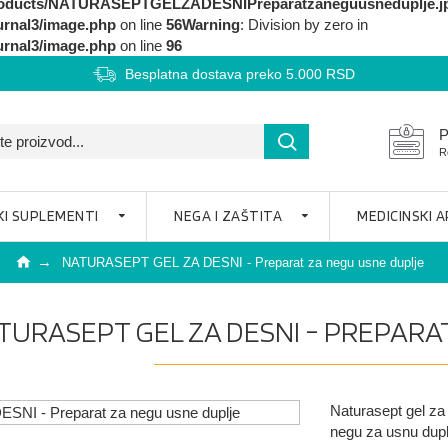
g/products/NATURASEPTGELZADESNIPreparatzaneguusneduplje.j
urnal3/image.php
on line
56
Warning
: Division by zero in
urnal3/image.php
on line
96
Besplatna dostava preko 5.000 RSD
P
R
KI SUPLEMENTI
NEGA I ZAŠTITA
MEDICINSKI 
NATURASEPT GEL ZA DESNI - Preparat za negu usne duplje
TURASEPT GEL ZA DESNI - PREPARA
Naturasept gel za
negu za usnu duplj