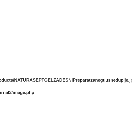
g/products/NATURASEPTGELZADESNIPreparatzaneguusneduplje.j
urnal3/image.php
NALOG
ONLINE AP