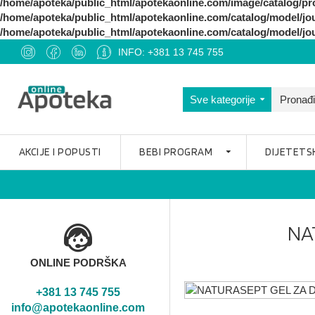
/home/apoteka/public_html/apotekaonline.com/image/catalo
/home/apoteka/public_html/apotekaonline.com/catalog/model/jo
/home/apoteka/public_html/apotekaonline.com/catalog/model/jo
INFO: +381 13 745 755
Sve kategorije
AKCIJE I POPUSTI
BEBI PROGRAM
DIJETETS
NA
ONLINE PODRŠKA
+381 13 745 755
info@apotekaonline.com