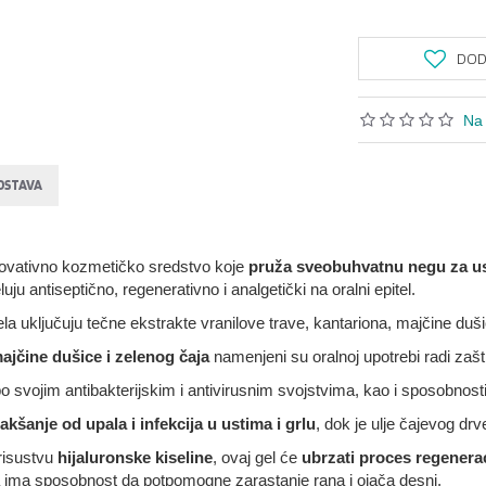
DODA
Na 
OSTAVA
inovativno kozmetičko sredstvo koje
pruža sveobuhvatnu negu za u
ju antiseptično, regenerativno i analgetički na oralni epitel.
uključuju tečne ekstrakte vranilove trave, kantariona, majčine dušice 
ajčine dušice i zelenog čaja
namenjeni su oralnoj upotrebi radi zašti
o svojim antibakterijskim i antivirusnim svojstvima, kao i sposobnost
lakšanje od upala i infekcija u ustima i grlu
, dok je ulje čajevog dr
prisustvu
hijaluronske kiseline
, ovaj gel će
ubrzati proces regenera
 ima sposobnost da potpomogne zarastanje rana i ojača desni.