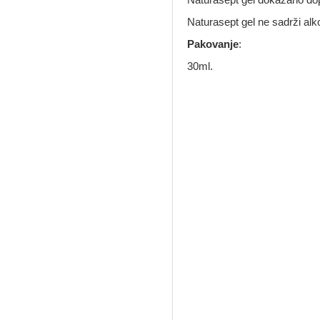
Naturasept gel ne sadrži alk
Pakovanje
:
30ml.