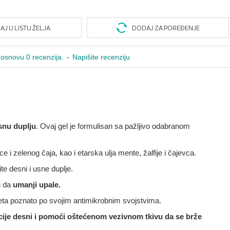
J U LISTU ŽELJA
DODAJ ZA POREĐENJE
osnovu 0 recenzija.
-
Napišite recenziju
snu duplju
. Ovaj gel je formulisan sa pažljivo odabranom
i zelenog čaja, kao i etarska ulja mente, žalfije i čajevca.
te desni i usne duplje.
i da
umanji upale.
veta poznato po svojim antimikrobnim svojstvima.
cije desni i pomoći oštećenom vezivnom tkivu da se brže