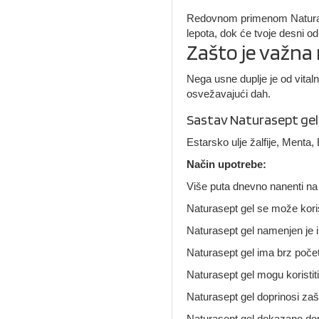
Redovnom primenom Natura
lepota, dok će tvoje desni od
Zašto je važna
Nega usne duplje je od vital
osvežavajući dah.
Sastav Naturasept gela
Estarsko ulje žalfije, Menta,
Način upotrebe:
Više puta dnevno nanenti na
Naturasept gel se može kor
Naturasept gel namenjen je i 
Naturasept gel ima brz počet
Naturasept gel mogu koristiti t
Naturasept gel doprinosi zašt
Naturasept gel dokazano dopri