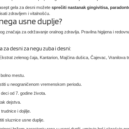
sept gela za desni možete
sprečiti nastanak gingivitisa, paradontop
isati zdravljem i vitalnošću.
 nega usne duplje?
nog značaja za održavanje oralnog zdravlja. Pravilna higijena i redovn
 za desni za negu zuba i desni:
 Ekstrat zelenog čaja, Kantarion, Majčina dušica, Čajevac, Vranilova tra
 bolno mestu.
istiti u neograničenom vremenskom periodu.
deci od 7. godine života.
ak dejstva.
rudnice i dojilje.
iti sluznice usne duplje.
nosi bržem zarastanju rana u usnoj duplji, umiruje bol i skraćuje perio