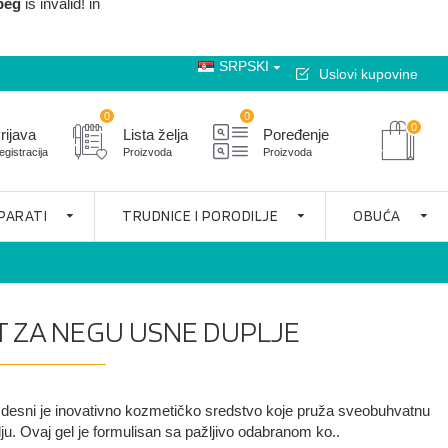
peg
is invalid! in
SRPSKI
Uslovi kupovine
0
0
0
rijava
Lista želja
Poređenje
egistracija
Proizvoda
Proizvoda
APARATI
TRUDNICE I PORODILJE
OBUĆA
T ZA NEGU USNE DUPLJE
 desni je inovativno kozmetičko sredstvo koje pruža sveobuhvatnu
u. Ovaj gel je formulisan sa pažljivo odabranom ko..