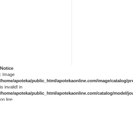
Notice
: Image
/home/apoteka/public_html/apotekaonline.com/image/catalo
is invalid! in
/home/apoteka/public_html/apotekaonline.com/catalog/model/jo
on line
56
SERVIS
INFORMACIJE