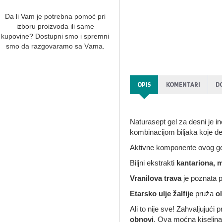
Da li Vam je potrebna pomoć pri
izboru proizvoda ili same
kupovine? Dostupni smo i spremni
smo dа rаzgovаrаmo sа Vаmа.
OPIS
KOMENTARI
D
Naturasept gel za desni je 
kombinacijom biljaka koje delu
Aktivne komponente ovog gela 
Biljni ekstrakti
kantariona, m
Vranilova trava
je poznata p
Etarsko ulje žalfije
pruža
o
Ali to nije sve! Zahvaljujući 
obnovi
. Ova moćna kiselina