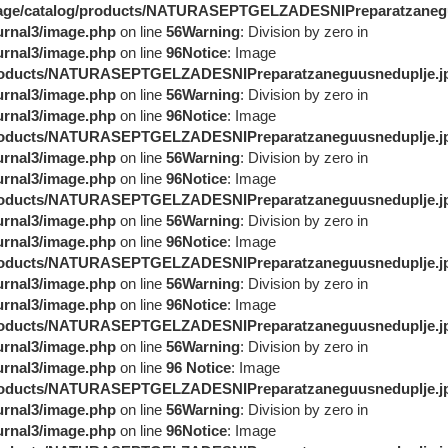
image/catalog/products/NATURASEPTGELZADESNIPreparatzaneg
urnal3/image.php
on line
56
Warning
: Division by zero in
urnal3/image.php
on line
96
Notice
: Image
g/products/NATURASEPTGELZADESNIPreparatzaneguusneduplje.j
urnal3/image.php
on line
56
Warning
: Division by zero in
urnal3/image.php
on line
96
Notice
: Image
g/products/NATURASEPTGELZADESNIPreparatzaneguusneduplje.j
urnal3/image.php
on line
56
Warning
: Division by zero in
urnal3/image.php
on line
96
Notice
: Image
g/products/NATURASEPTGELZADESNIPreparatzaneguusneduplje.j
urnal3/image.php
on line
56
Warning
: Division by zero in
urnal3/image.php
on line
96
Notice
: Image
g/products/NATURASEPTGELZADESNIPreparatzaneguusneduplje.j
urnal3/image.php
on line
56
Warning
: Division by zero in
urnal3/image.php
on line
96
Notice
: Image
g/products/NATURASEPTGELZADESNIPreparatzaneguusneduplje.j
urnal3/image.php
on line
56
Warning
: Division by zero in
urnal3/image.php
on line
96
Notice
: Image
g/products/NATURASEPTGELZADESNIPreparatzaneguusneduplje.j
urnal3/image.php
on line
56
Warning
: Division by zero in
urnal3/image.php
on line
96
Notice
: Image