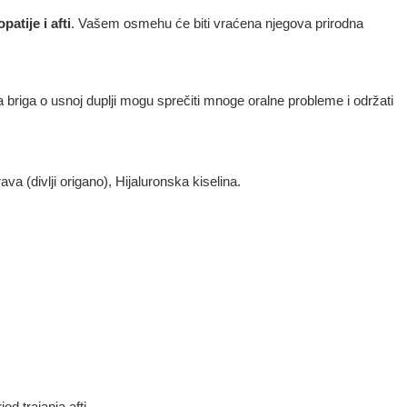
atije i afti
. Vašem osmehu će biti vraćena njegova prirodna
a briga o usnoj duplji mogu sprečiti mnoge oralne probleme i održati
va (divlji origano), Hijaluronska kiselina.
d trajanja afti.