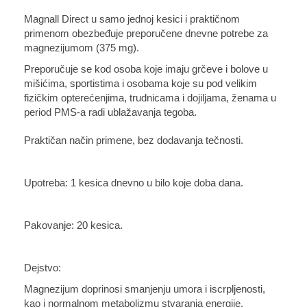
Magnall Direct u samo jednoj kesici i praktičnom
primenom obezbeđuje preporučene dnevne potrebe za
magnezijumom (375 mg).
Preporučuje se kod osoba koje imaju grčeve i bolove u
mišićima, sportistima i osobama koje su pod velikim
fizičkim opterećenjima, trudnicama i dojiljama, ženama u
period PMS-a radi ublažavanja tegoba.
Praktičan način primene, bez dodavanja tečnosti.
Upotreba: 1 kesica dnevno u bilo koje doba dana.
Pakovanje: 20 kesica.
Dejstvo:
Magnezijum doprinosi smanjenju umora i iscrpljenosti,
kao i normalnom metabolizmu stvaranja energije.