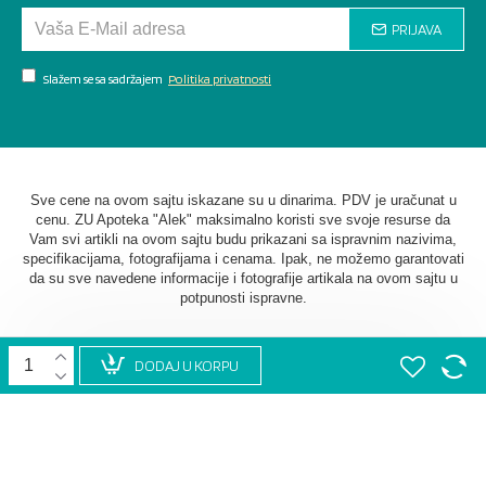
PRIJAVA
Slažem se sa sadržajem
Politika privatnosti
Sve cene na ovom sajtu iskazane su u dinarima. PDV je uračunat u
cenu. ZU Apoteka "Alek" maksimalno koristi sve svoje resurse da
Vam svi artikli na ovom sajtu budu prikazani sa ispravnim nazivima,
specifikacijama, fotografijama i cenama. Ipak, ne možemo garantovati
da su sve navedene informacije i fotografije artikala na ovom sajtu u
potpunosti ispravne.
DODAJ U KORPU
©
2026. AU Apoteka "Alek". Sva prava zadržana. Softverska
izrada
STIV Solutions