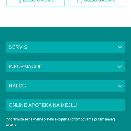
DODAJ U KORPU
DODAJ U KORPU
SERVIS
INFORMACIJE
NALOG
ONLINE APOTEKA NA MEJLU
Informišite se na vreme o svim akcijama i promocijama putem našeg
biltena.