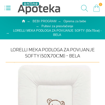
0
BEBI PROGRAM
Oprema za bebe
Pultevi za presvlačenje
LORELLI MEKA PODLOGA ZA POVIJANJE SOFTY (50х70см) -
BELA
LORELLI MEKA PODLOGA ZA POVIJANJE
SOFTY (50Х70СМ) - BELA