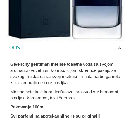
OPIS
Givenchy gentlman intense
toaletna voda sa svojom
aromatično-cvetnom kompozicijom skrenuće pažnju sa
svakog muškarca sa svojim citrusnim notama bergamota
istice aromaticne note bosiljka.
Mirisne note koje karakterišu ovaj proizvod su: bergamot,
bosiljak, kardamom, iris i čempres
Pakovanje 100ml
Svi parfemi na apotekaonline.rs su originali!