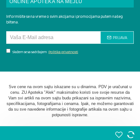
ONLINE APOTEKA NA MEJLU
Informišite se na vreme o svim akcijama i promocijama putem našeg
biltena.
PRIJAVA
Slažem se sa sadržajem
Politika privatnosti
Sve cene na ovom sajtu iskazane su u dinarima. PDV je uračunat u
cenu. ZU Apoteka "Alek" maksimalno koristi sve svoje resurse da
Vam svi artikli na ovom sajtu budu prikazani sa ispravnim nazivima,
specifikacijama, fotografijama i cenama. Ipak, ne možemo garantovati
da su sve navedene informacije i fotografije artikala na ovom sajtu u
potpunosti ispravne.
©
2026. AU Apoteka "Alek". Sva prava zadržana. Softverska