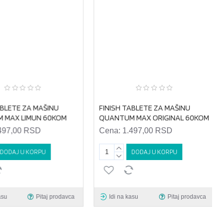
BLETE ZA MAŠINU
FINISH TABLETE ZA MAŠINU
MAX LIMUN 60KOM
QUANTUM MAX ORIGINAL 60KOM
497,00 RSD
Cena:
1.497,00 RSD
DODAJ U KORPU
DODAJ U KORPU
su
Pitaj prodavca
Idi na kasu
Pitaj prodavca