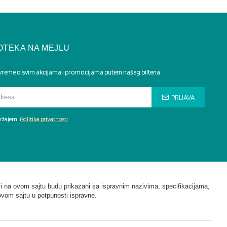
OTEKA NA MEJLU
 vreme o svim akcijama i promocijama putem našeg biltena.
PRIJAVA
adržajem
Politika privatnosti
i na ovom sajtu budu prikazani sa ispravnim nazivima, specifikacijama,
ovom sajtu u potpunosti ispravne.