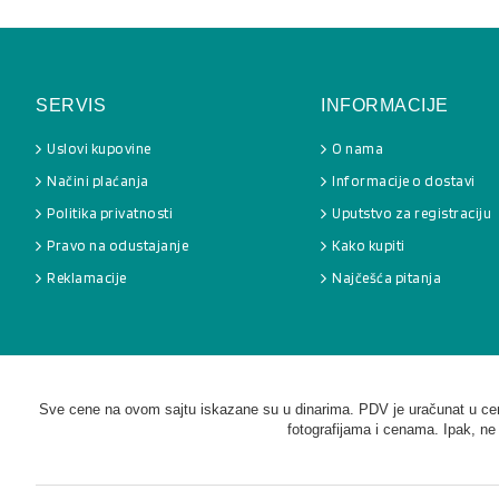
SERVIS
INFORMACIJE
Uslovi kupovine
O nama
Načini plaćanja
Informacije o dostavi
Politika privatnosti
Uputstvo za registraciju
Pravo na odustajanje
Kako kupiti
Reklamacije
Najčešća pitanja
Sve cene na ovom sajtu iskazane su u dinarima. PDV je uračunat u cenu
fotografijama i cenama. Ipak, ne