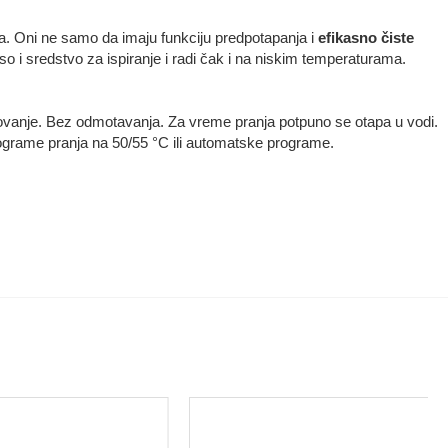
a. Oni ne samo da imaju funkciju predpotapanja i
efikasno čiste
o i sredstvo za ispiranje i radi čak i na niskim temperaturama.
akovanje. Bez odmotavanja. Za vreme pranja potpuno se otapa u vodi.
programe pranja na 50/55 °C ili automatske programe.