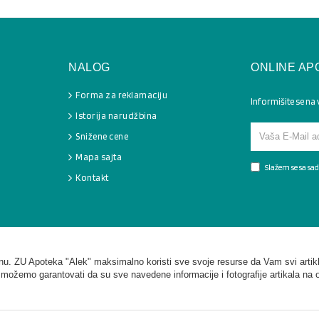
NALOG
ONLINE AP
Forma za reklamaciju
Informišite se na
Istorija narudžbina
Snižene cene
Mapa sajta
Slažem se sa s
Kontakt
. ZU Apoteka "Alek" maksimalno koristi sve svoje resurse da Vam svi artikl
 možemo garantovati da su sve navedene informacije i fotografije artikala na 