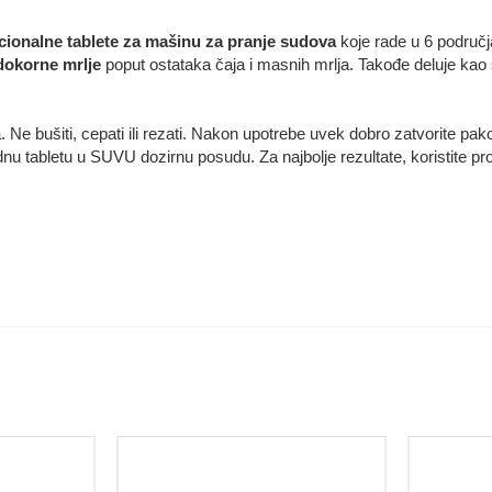
cionalne tablete za mašinu za pranje sudova
koje rade u 6 područj
rdokorne mrlje
poput ostataka čaja i masnih mrlja. Takođe deluje kao s
 Ne bušiti, cepati ili rezati. Nakon upotrebe uvek dobro zatvorite p
dnu tabletu u SUVU dozirnu posudu. Za najbolje rezultate, koristite 