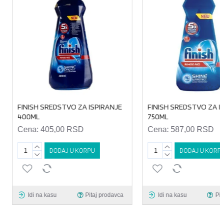
FINISH SREDSTVO ZA ISPIRANJE
FINISH SREDSTVO ZA I
400ML
750ML
Cena:
405,00 RSD
Cena:
587,00 RSD
DODAJ U KORPU
DODAJ U KORP
Idi na kasu
Pitaj prodavca
Idi na kasu
Pi