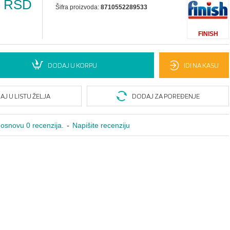
0 RSD
Šifra proizvoda:
8710552289533
FINISH
DODAJ U KORPU
IDI NA KASU
J U LISTU ŽELJA
DODAJ ZA POREĐENJE
osnovu 0 recenzija.
-
Napišite recenziju