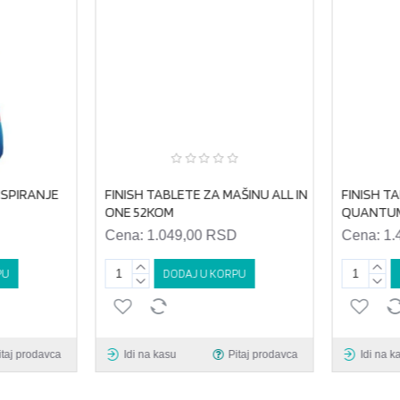
SPIRANJE
FINISH TABLETE ZA MAŠINU ALL IN
FINISH TA
ONE 52KOM
QUANTUM 
Cena:
1.049,00 RSD
Cena:
1.
U
DODAJ U KORPU
taj prodavca
Idi na kasu
Pitaj prodavca
Idi na ka