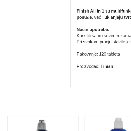
Finish All in 1
su
multifunk
posuđe
, već i
uklanjaju tv
Način upotrebe:
Koristiti samo suvim rukama.
Pri svakom pranju stavite je
Pakovanje: 120 tableta
Proizvođač:
Finish
MOŽDA VAS ZANIMA I OVO...