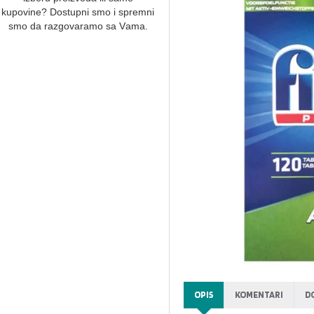
kupovine? Dostupni smo i spremni
smo dа rаzgovаrаmo sа Vаmа.
OPIS
KOMENTARI
D