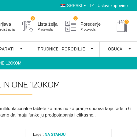
SRPSKI
Uslovi kupovine
0
0
0
rijava
Lista želja
Poređenje
egistracija
Proizvoda
Proizvoda
APARATI
TRUDNICE I PORODILJE
OBUĆA
ONE 120KOM
L IN ONE 120KOM
 multifunkcionalne tablete za mašinu za pranje sudova koje rade u 6
amo da imaju funkciju predpotapanja i efikasno..
Lager:
NA STANJU