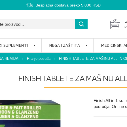
Besplatna dostava preko 5.000 RSD
P
R
KI SUPLEMENTI
NEGA I ZAŠTITA
MEDICINSKI 
A HEMIJA
Pranje posuđa
FINISH TABLETE ZA MAŠINU ALL IN 
FINISH TABLETE ZA MAŠINU AL
Finish All in 1 su
područja. Oni ne s