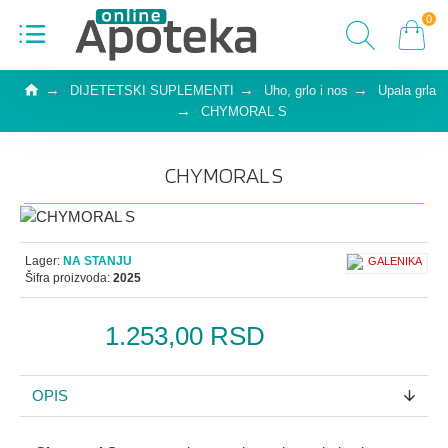
0
DIJETETSKI SUPLEMENTI
Uho, grlo i nos
Upala grla
CHYMORAL S
CHYMORAL S
Lager:
NA STANJU
Šifra proizvoda:
2025
1.253,00 RSD
OPIS