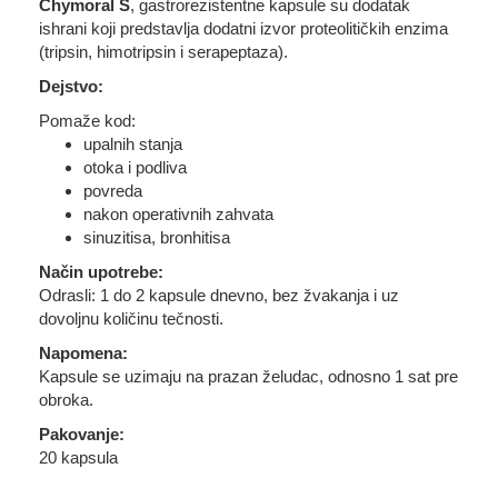
Chymoral S
, gastrorezistentne kapsule su dodatak
ishrani koji predstavlja dodatni izvor proteolitičkih enzima
(tripsin, himotripsin i serapeptaza).
Dejstvo:
Pomaže kod:
upalnih stanja
otoka i podliva
povreda
nakon operativnih zahvata
sinuzitisa, bronhitisa
Način upotrebe:
Odrasli: 1 do 2 kapsule dnevno, bez žvakanja i uz
dovoljnu količinu tečnosti.
Napomena:
Kapsule se uzimaju na prazan želudac, odnosno 1 sat pre
obroka.
Pakovanje:
20 kapsula