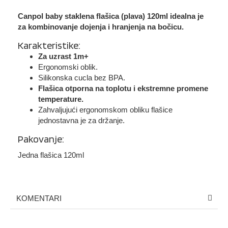
Canpol baby staklena flašica (plava) 120ml
idealna je
za kombinovanje dojenja i hranjenja na bočicu.
Karakteristike:
Za uzrast 1m+
Ergonomski oblik.
Silikonska cucla bez BPA.
Flašica otporna na toplotu i ekstremne promene
temperature.
Zahvaljujući ergonomskom obliku flašice
jednostavna je za držanje.
Pakovanje:
Jedna flašica 120ml
KOMENTARI