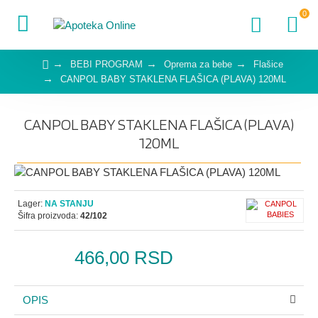
0
BEBI PROGRAM
Oprema za bebe
Flašice
CANPOL BABY STAKLENA FLAŠICA (PLAVA) 120ML
CANPOL BABY STAKLENA FLAŠICA (PLAVA)
120ML
Lager:
NA STANJU
Šifra proizvoda:
42/102
466,00 RSD
OPIS