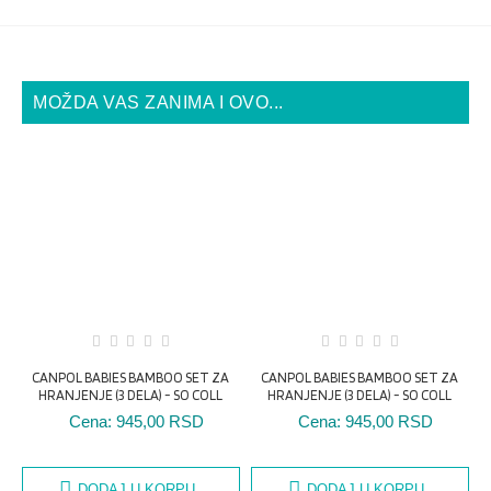
MOŽDA VAS ZANIMA I OVO...
CANPOL BABIES BAMBOO SET ZA
CANPOL BABIES BAMBOO SET ZA
C
HRANJENJE (3 DELA) - SO COLL
HRANJENJE (3 DELA) - SO COLL
Cena:
945,00 RSD
Cena:
945,00 RSD
DODAJ U KORPU
DODAJ U KORPU