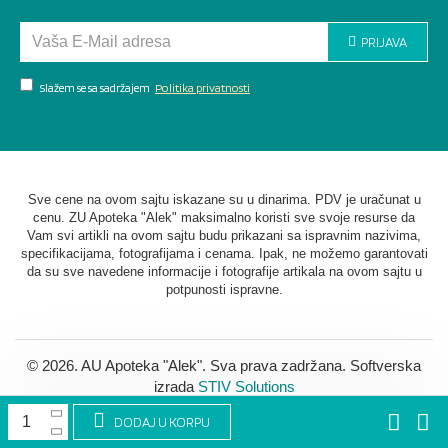
PRIJAVA
Slažem se sa sadržajem
Politika privatnosti
Sve cene na ovom sajtu iskazane su u dinarima. PDV je uračunat u
cenu. ZU Apoteka "Alek" maksimalno koristi sve svoje resurse da
Vam svi artikli na ovom sajtu budu prikazani sa ispravnim nazivima,
specifikacijama, fotografijama i cenama. Ipak, ne možemo garantovati
da su sve navedene informacije i fotografije artikala na ovom sajtu u
potpunosti ispravne.
©
2026. AU Apoteka "Alek". Sva prava zadržana. Softverska
izrada
STIV Solutions
DODAJ U KORPU