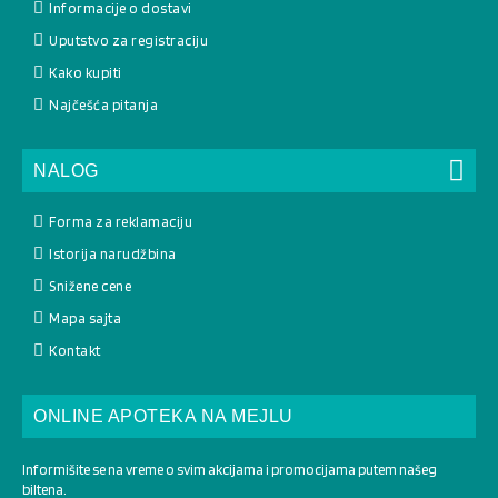
Informacije o dostavi
Uputstvo za registraciju
Kako kupiti
Najčešća pitanja
NALOG
Forma za reklamaciju
Istorija narudžbina
Snižene cene
Mapa sajta
Kontakt
ONLINE APOTEKA NA MEJLU
Informišite se na vreme o svim akcijama i promocijama putem našeg
biltena.