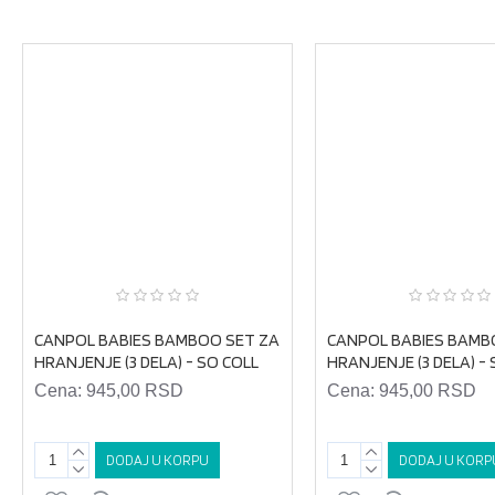
MOŽDA VAS ZANIMA I OVO...
CANPOL BABIES BAMBOO SET ZA
CANPOL BABIES BAMB
HRANJENJE (3 DELA) - SO COLL
HRANJENJE (3 DELA) -
Cena:
945,00 RSD
Cena:
945,00 RSD
DODAJ U KORPU
DODAJ U KORP