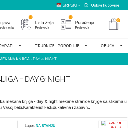
SRPSKI
Uslovi kupovine
0
0
0
rijava
Lista želja
Poređenje
egistracija
Proizvoda
Proizvoda
APARATI
TRUDNICE I PORODILJE
OBUĆA
EKANA KNJIGA - DAY & NIGHT
IGA - DAY & NIGHT
ka mekana knjiga - day & night mekane stranice knjige sa slikama u
ju Vašoj bebi.Karakteristike:Edukativna i zabavn..
Lager:
NA STANJU