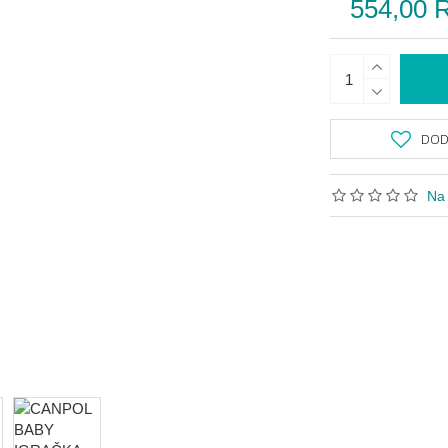
554,00 
DODA
Na 