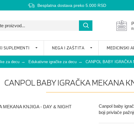
Besplatna dostava preko 5.000 RSD
P
R
KI SUPLEMENTI
NEGA I ZAŠTITA
MEDICINSKI 
čke za decu
Edukativne igračke za decu
CANPOL BABY IGRAČKA M
CANPOL BABY IGRAČKA MEKANA KNJ
Canpol baby igrač
boji privlače pažn