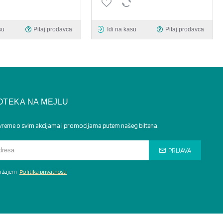
su
Pitaj prodavca
Idi na kasu
Pitaj prodavca
OTEKA NA MEJLU
 vreme o svim akcijama i promocijama putem našeg biltena.
PRIJAVA
adržajem
Politika privatnosti