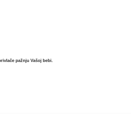
privlače pažnju Vašoj bebi.