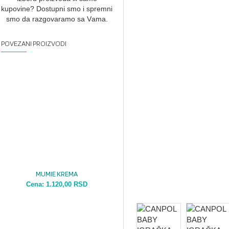
kupovine? Dostupni smo i spremni
smo dа rаzgovаrаmo sа Vаmа.
POVEZANI PROIZVODI
MUMIE KREMA
Cena:
1.120,00 RSD