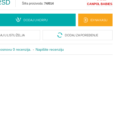
RSD
Šifra proizvoda:
74/014
CANPOL BABIES
DODAJ U KORPU
IDI NA KASU
J U LISTU ŽELJA
DODAJ ZA POREĐENJE
osnovu 0 recenzija.
-
Napišite recenziju