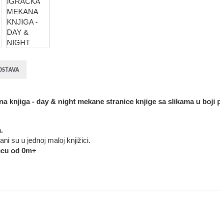
OSTAVA
a knjiga - day & night
mekane stranice knjige sa slikama u boji 
.
i su u jednoj maloj knjižici.
ecu od 0m+