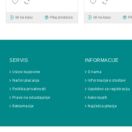
Idi na kasu
Pitaj prodavca
Idi na kasu
Pi
SERVIS
INFORMACIJE
Uslovi kupovine
O nama
Načini plaćanja
Informacije o dostavi
Politika privatnosti
Uputstvo za registraciju
Pravo na odustajanje
Kako kupiti
Reklamacije
Najčešća pitanja