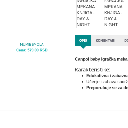
OPIS
KOMENTARI
D
MUMIE SMOLA
Cena:
579,00 RSD
Canpol baby igračka mekan
Karakteristike:
Edukativna i zabavna
Učenje i zabava sadržan
Preporučuje se za d