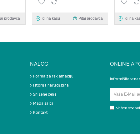
taj prodavca
Idi na kasu
Pitaj prodavca
Idi na ka
NALOG
ONLINE AP
Forma za reklamaciju
Informišite se na
Istorija narudžbina
Snižene cene
Mapa sajta
Slažem se sa s
Kontakt