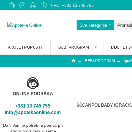
INFO: +381 13 745 755
Sve kategorije
AKCIJE I POPUSTI
BEBI PROGRAM
DIJETETS
BEBI PROGRAM
Igra
ONLINE PODRŠKA
+381 13 745 755
info@apotekaonline.com
Da li Vam je potrebna pomoć pri
izboru proizvoda ili same