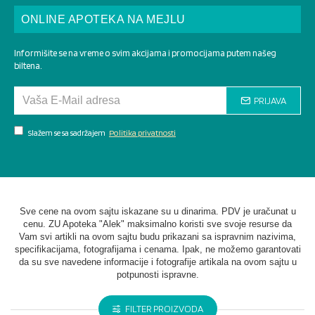
ONLINE APOTEKA NA MEJLU
Informišite se na vreme o svim akcijama i promocijama putem našeg
biltena.
PRIJAVA
Slažem se sa sadržajem
Politika privatnosti
Sve cene na ovom sajtu iskazane su u dinarima. PDV je uračunat u
cenu. ZU Apoteka "Alek" maksimalno koristi sve svoje resurse da
Vam svi artikli na ovom sajtu budu prikazani sa ispravnim nazivima,
specifikacijama, fotografijama i cenama. Ipak, ne možemo garantovati
da su sve navedene informacije i fotografije artikala na ovom sajtu u
potpunosti ispravne.
FILTER PROIZVODA