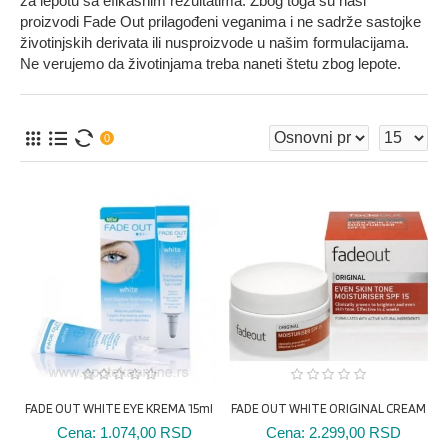
za lepotu sa efikasnim rezultatima. Zbog toga su naši
proizvodi Fade Out prilagođeni veganima i ne sadrže sastojke
životinjskih derivata ili nusproizvode u našim formulacijama.
Ne verujemo da životinjama treba naneti štetu zbog lepote.
0
FADE OUT WHITE EYE KREMA 15ml
FADE OUT WHITE ORIGINAL CREAM
Cena:
1.074,00 RSD
Cena:
2.299,00 RSD