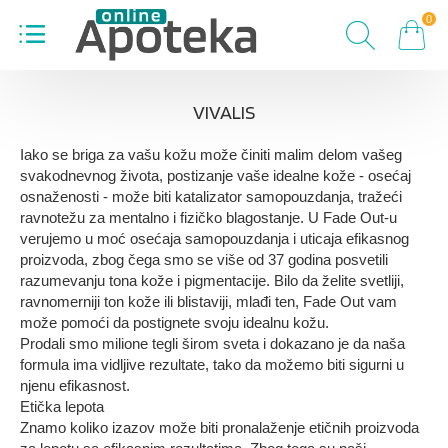
0
VIVALIS
Iako se briga za vašu kožu može činiti malim delom vašeg
svakodnevnog života, postizanje vaše idealne kože - osećaj
osnaženosti - može biti katalizator samopouzdanja, tražeći
ravnotežu za mentalno i fizičko blagostanje. U Fade Out-u
verujemo u moć osećaja samopouzdanja i uticaja efikasnog
proizvoda, zbog čega smo se više od 37 godina posvetili
razumevanju tona kože i pigmentacije. Bilo da želite svetliji,
ravnomerniji ton kože ili blistaviji, mlađi ten, Fade Out vam
može pomoći da postignete svoju idealnu kožu.
Prodali smo milione tegli širom sveta i dokazano je da naša
formula ima vidljive rezultate, tako da možemo biti sigurni u
njenu efikasnost.
Etička lepota
Znamo koliko izazov može biti pronalaženje etičnih proizvoda