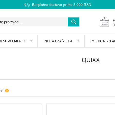
Besplatna dostava preko 5.000 RSD
P
R
KI SUPLEMENTI
NEGA I ZAŠTITA
MEDICINSKI 
QUIXX
od
0