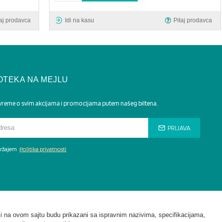
taj prodavca
Idi na kasu
Pitaj prodavca
OTEKA NA MEJLU
 vreme o svim akcijama i promocijama putem našeg biltena.
PRIJAVA
adržajem
Politika privatnosti
i na ovom sajtu budu prikazani sa ispravnim nazivima, specifikacijama,