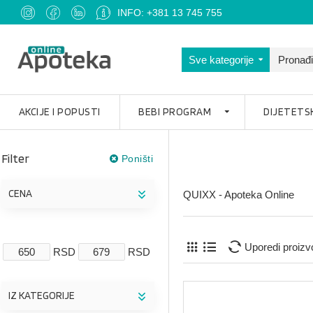
INFO: +381 13 745 755
Sve kategorije
AKCIJE I POPUSTI
BEBI PROGRAM
DIJETETS
Filter
Poništi
CENA
QUIXX - Apoteka Online
Uporedi proizv
RSD
RSD
IZ KATEGORIJE