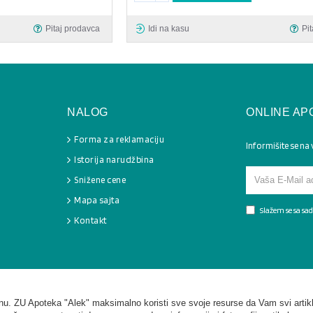
Pitaj prodavca
Idi na kasu
Pi
NALOG
ONLINE AP
Forma za reklamaciju
Informišite se na
Istorija narudžbina
Snižene cene
Mapa sajta
Slažem se sa s
Kontakt
. ZU Apoteka "Alek" maksimalno koristi sve svoje resurse da Vam svi artikl