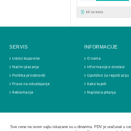
Idi na kasu
SERVIS
INFORMACIJE
Uslovi kupovine
O nama
Načini plaćanja
Informacije o dostavi
Politika privatnosti
Uputstvo za registraciju
Pravo na odustajanje
Kako kupiti
Reklamacije
Najčešća pitanja
Sve cene na ovom sajtu iskazane su u dinarima. PDV je uračunat u cenu