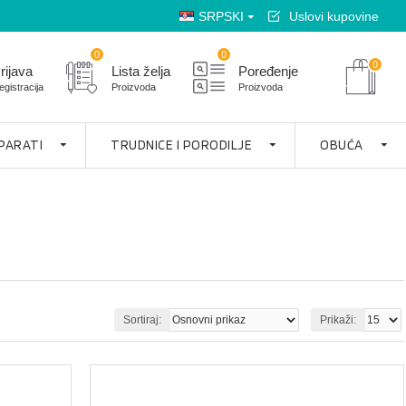
SRPSKI
Uslovi kupovine
0
0
0
rijava
Lista želja
Poređenje
egistracija
Proizvoda
Proizvoda
APARATI
TRUDNICE I PORODILJE
OBUĆA
Sortiraj:
Prikaži: