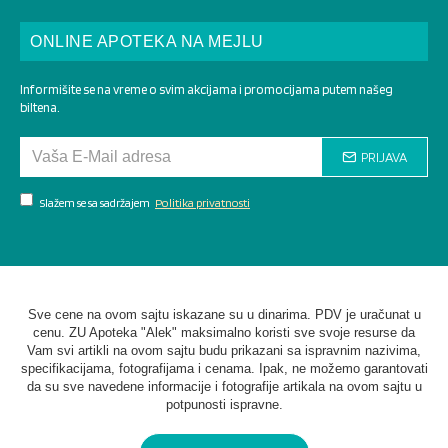
ONLINE APOTEKA NA MEJLU
Informišite se na vreme o svim akcijama i promocijama putem našeg
biltena.
PRIJAVA
Slažem se sa sadržajem
Politika privatnosti
Sve cene na ovom sajtu iskazane su u dinarima. PDV je uračunat u
cenu. ZU Apoteka "Alek" maksimalno koristi sve svoje resurse da
Vam svi artikli na ovom sajtu budu prikazani sa ispravnim nazivima,
specifikacijama, fotografijama i cenama. Ipak, ne možemo garantovati
da su sve navedene informacije i fotografije artikala na ovom sajtu u
potpunosti ispravne.