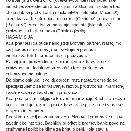
kompanija u okviru OTC (over-the-counter) farmaceutske
industrije, sa vodećom 3 pozicijom na ključnim tržištima kao
što su lekovi protiv kašlja (Toularink®) i grlobolje (Medica®) ,
sredstva za dezinfekciju / negu rana (Cedium®), dodaci hrani
(Biocure®), sredstva za odbijanje insekata (Mouskito®) i
proizvodi za higijenu nosa (Phisiologica®).
NAŠA MISIJA
Kualiphar teži da bude najbolji zdravstveni partner. Nastojimo
da ljude učinimo zdravijima i sretnijima pomoću
visokokvalitetnih farmaceutskih proizvoda.
Razvijamo, proizvodimo i isporučujemo zdravstvene
proizvode sa dodatnom vrednošću kroz partnerstva
orijentisana na usluge.
Da bismo osigurali svoj dugoročni rast, nastavićemo da se
specijalizujemo za istraživanje, razvoj, proizvodnju i marketing
naših lekova i zdravstvenih proizvoda.
Kualiphar je član belgijske krovne organizacije Bachi za lekove
koji se prodaju bez recepta i zdravstvene proizvode i stara se
o njenim interesima.
Bachi ima za cilj da zastupa svoje članove i promoviše njihove
zajedničke interese. Bachijev prioritet je promovisanje povoljne
društvene i političke klime za brigu o sebi, koja stavlja