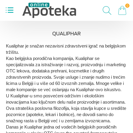
0
QUALIPHAR
Kualiphar je snažan nezavisni zdravstveni igrač na belgijskom
tržištu.
Kao belgijska porodična kompanija, Kualiphar se
specijalizovala za istraživanje i razvoj, proizvodnju i marketing
OTC lekova, dodataka prehrani, kozmetike i drugih
zdravstvenih proizvoda. Svoje usluge i znanje nudimo i trećim
licima u Belgiji i u više od 60 izvoznih zemalja. Mnoge velike i
male kompanije se već oslanjaju na Kualiphar-ovo iskustvo.
U Kualiphar-u smo posvećeni održivim i ekološkim
inovacijama kao ključnom delu naše proizvodnje i asortimana.
Ova strateška poslovna filozofija, koja stavlja kupce u središte
pozornice (apoteke, lekari i bolnice), ne dovodi samo do
snažnog rasta u Belgiji već i u zemljama izvoznicama.
Danas je Kualiphar jedna od vodećih belgijskih porodičnih