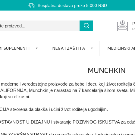
Besplatna dostava preko 5.000 RSD
P
R
KI SUPLEMENTI
NEGA I ZAŠTITA
MEDICINSKI 
MUNCHKIN
 moderne i verodostojne proizvode za bebe i decu koji život roditelja 
ORNIJA, Munchkin je narastao na 7 kancelarija širom sveta. Mi smo
koji su efikasni.
A stvorena da olakša i učini život roditelja ugodnijim.
STAVNOST U DIZAJNU i stvaranje POZIVNOG ISKUSTVA za oduševlj
NE ZAVRŠNA STRAST da pronađe relevantna, funkcionalna i pametna 