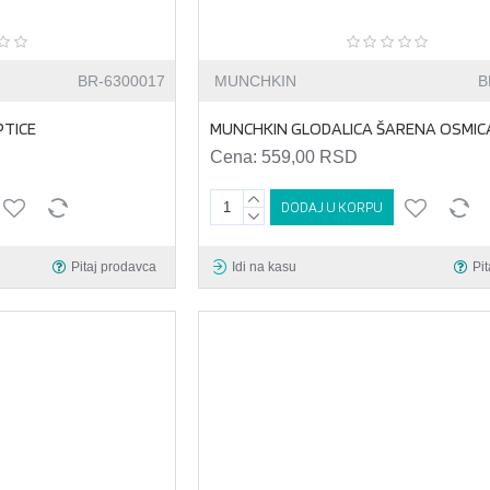
BR-6300017
MUNCHKIN
B
PTICE
MUNCHKIN GLODALICA ŠARENA OSMIC
Cena:
559,00 RSD
DODAJ U KORPU
Pitaj prodavca
Idi na kasu
Pi