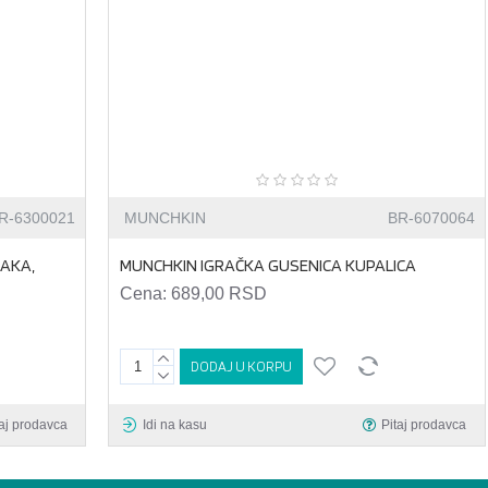
R-6300021
MUNCHKIN
BR-6070064
AKA,
MUNCHKIN IGRAČKA GUSENICA KUPALICA
Cena:
689,00 RSD
DODAJ U KORPU
taj prodavca
Idi na kasu
Pitaj prodavca