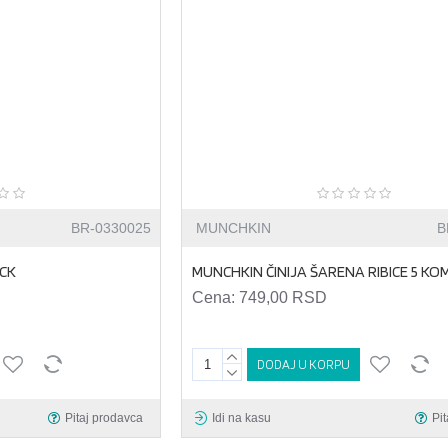
BR-0330025
MUNCHKIN
B
OCK
MUNCHKIN ČINIJA ŠARENA RIBICE 5 K
Cena:
749,00 RSD
DODAJ U KORPU
Pitaj prodavca
Idi na kasu
Pi