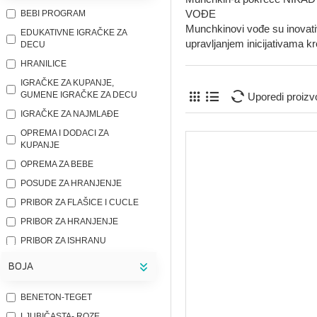
VOĐE
BEBI PROGRAM
Munchkinovi vođe su inova
EDUKATIVNE IGRAČKE ZA
upravljanjem inicijativama kro
DECU
HRANILICE
IGRAČKE ZA KUPANJE,
GUMENE IGRAČKE ZA DECU
Uporedi proizv
IGRAČKE ZA NAJMLAĐE
OPREMA I DODACI ZA
KUPANJE
OPREMA ZA BEBE
POSUDE ZA HRANJENJE
PRIBOR ZA FLAŠICE I CUCLE
PRIBOR ZA HRANJENJE
PRIBOR ZA ISHRANU
ZVEČKE I GLODALICE
BOJA
IGRAČKE ZA DECU
BENETON-TEGET
LJUBIČASTA- ROZE