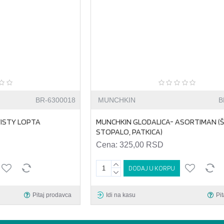
BR-6300018
MUNCHKIN
B
ISTY LOPTA
MUNCHKIN GLODALICA- ASORTIMAN (Š
STOPALO, PATKICA)
Cena:
325,00 RSD
DODAJ U KORPU
Pitaj prodavca
Idi na kasu
Pi