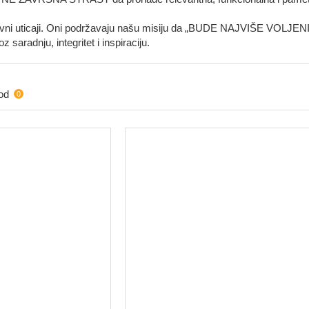
tivni uticaji. Oni podržavaju našu misiju da „BUDE NAJVIŠE VO
z saradnju, integritet i inspiraciju.
od
0