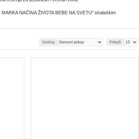
LJENI MARKA NAČINA ŽIVOTA BEBE NA SVETU“ strateškim
Sortiraj:
Prikaži: