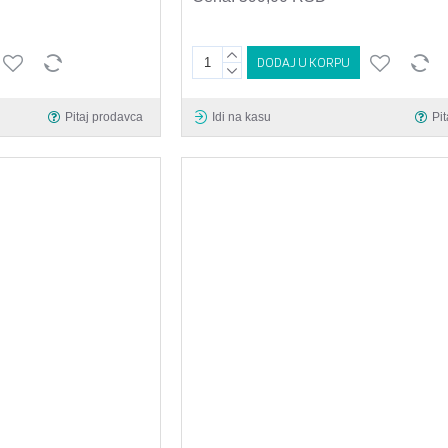
DODAJ U KORPU
Pitaj prodavca
Idi na kasu
Pi