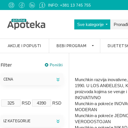
INFO: +381 13 745 755
Sve kategorije
AKCIJE I POPUSTI
BEBI PROGRAM
DIJETETS
Filter
Poništi
CENA
Munchkin razvija inovativne,
1990. U LOS ANĐELESU, KALIF
proizvoda kojima se veruje i 
INOVATIVNO
RSD
RSD
Munchkin-a pokreće INOVACIJ
MODERAN
Munchkin-a pokreće JEDNO
IZ KATEGORIJE
VERODOSTOJAN
Munchkin-a pokreće NIKAD 