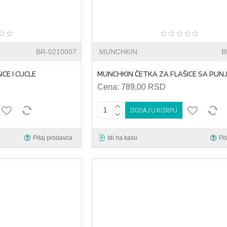
BR-0210007
MUNCHKIN
B
CE I CUCLE
MUNCHKIN ČETKA ZA FLAŠICE SA PUN
Cena:
789,00 RSD
DODAJ U KORPU
Pitaj prodavca
Idi na kasu
Pi