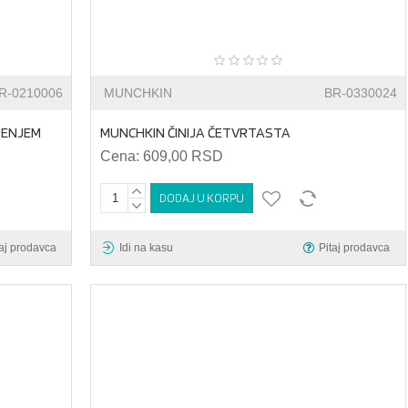
R-0210006
MUNCHKIN
BR-0330024
JENJEM
MUNCHKIN ČINIJA ČETVRTASTA
Cena:
609,00 RSD
DODAJ U KORPU
taj prodavca
Idi na kasu
Pitaj prodavca