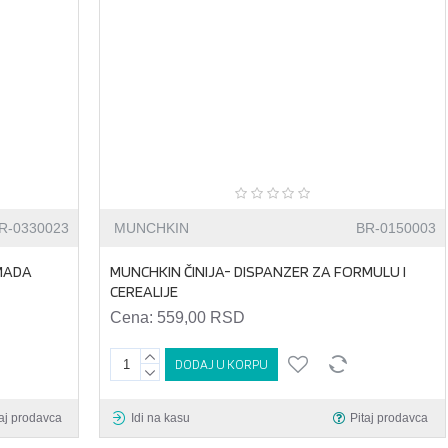
R-0330023
MUNCHKIN
BR-0150003
OMADA
MUNCHKIN ČINIJA- DISPANZER ZA FORMULU I
CEREALIJE
Cena:
559,00 RSD
DODAJ U KORPU
taj prodavca
Idi na kasu
Pitaj prodavca