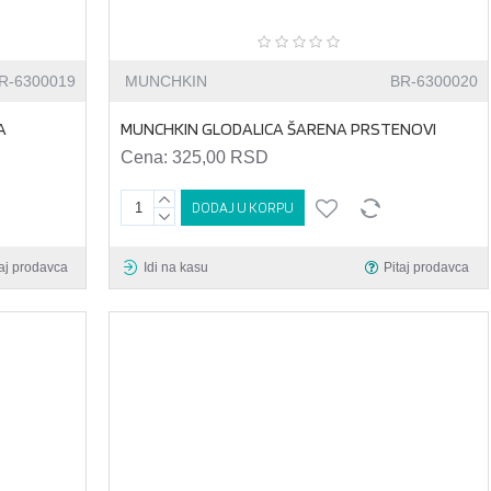
R-6300019
MUNCHKIN
BR-6300020
A
MUNCHKIN GLODALICA ŠARENA PRSTENOVI
Cena:
325,00 RSD
DODAJ U KORPU
taj prodavca
Idi na kasu
Pitaj prodavca