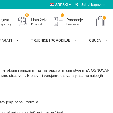
SRPSKI
Uslovi kupovine
0
0
0
rijava
Lista želja
Poređenje
egistracija
Proizvoda
Proizvoda
APARATI
TRUDNICE I PORODILJE
OBUĆA
čine lakšim i prijatnijim razmišljajući o „malim stvarima“. OSNOVAN
 strastveni, kreativni i verujemo u stvaranje samo najboljih
enje beba i roditelja.
rešenja za bezbrižan i srećan život.