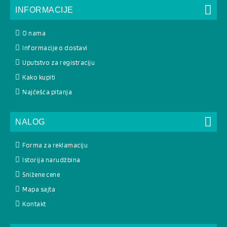
INFORMACIJE
O nama
Informacije o dostavi
Uputstvo za registraciju
Kako kupiti
Najčešća pitanja
NALOG
Forma za reklamaciju
Istorija narudžbina
Snižene cene
Mapa sajta
Kontakt