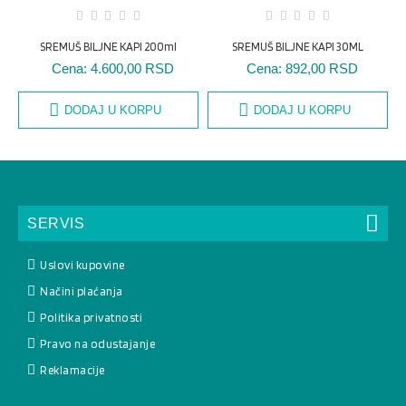
SREMUŠ BILJNE KAPI 200ml
SREMUŠ BILJNE KAPI 30ML
Cena:
4.600,00 RSD
Cena:
892,00 RSD
DODAJ U KORPU
DODAJ U KORPU
SERVIS
Uslovi kupovine
Načini plaćanja
Politika privatnosti
Pravo na odustajanje
Reklamacije