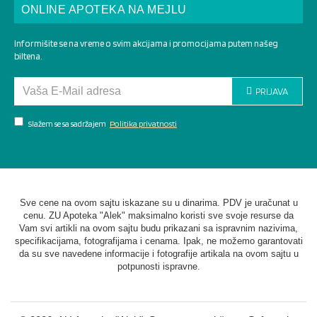
ONLINE APOTEKA NA MEJLU
Informišite se na vreme o svim akcijama i promocijama putem našeg
biltena.
PRIJAVA
Slažem se sa sadržajem
Politika privatnosti
Sve cene na ovom sajtu iskazane su u dinarima. PDV je uračunat u
cenu. ZU Apoteka "Alek" maksimalno koristi sve svoje resurse da
Vam svi artikli na ovom sajtu budu prikazani sa ispravnim nazivima,
specifikacijama, fotografijama i cenama. Ipak, ne možemo garantovati
da su sve navedene informacije i fotografije artikala na ovom sajtu u
potpunosti ispravne.