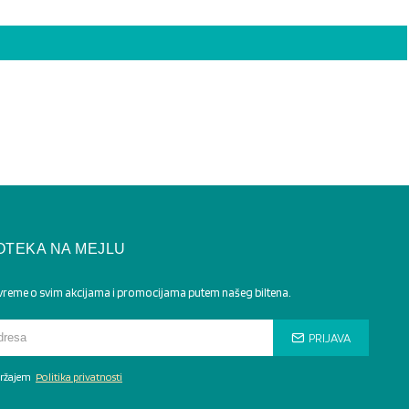
OTEKA NA MEJLU
 vreme o svim akcijama i promocijama putem našeg biltena.
PRIJAVA
adržajem
Politika privatnosti