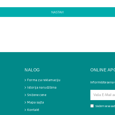
NASTAVI
NALOG
ONLINE AP
Forma za reklamaciju
Informišite se na
Istorija narudžbina
Snižene cene
Mapa sajta
Slažem se sa s
Kontakt