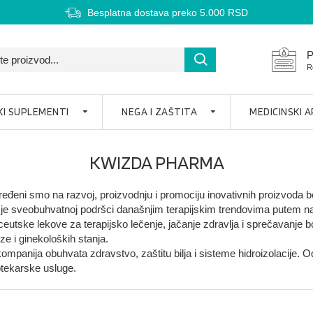
Besplatna dostava preko 5.000 RSD
P
R
KI SUPLEMENTI
NEGA I ZAŠTITA
MEDICINSKI 
KWIZDA PHARMA
eđeni smo na razvoj, proizvodnju i promociju inovativnih proizvoda be
 je sveobuhvatnoj podršci današnjim terapijskim trendovima putem naš
ske lekove za terapijsko lečenje, jačanje zdravlja i sprečavanje bolest
ze i ginekoloških stanja.
mpanija obuhvata zdravstvo, zaštitu bilja i sisteme hidroizolacije. Od
otekarske usluge.