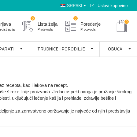
SRPSKI
Uslovi kupovine
0
0
0
rijava
Lista želja
Poređenje
egistracija
Proizvoda
Proizvoda
APARATI
TRUDNICE I PORODILJE
OBUĆA
z recepta, kao i lekova na recept.
e široke linije proizvoda. Jedan aspekt ovoga je pružanje širokog
i, uključujući lečenje kašlja i prehlade, zdravlje bešike i
eljenje za zdravstveno održavanje je najveće od njih i predstavlja