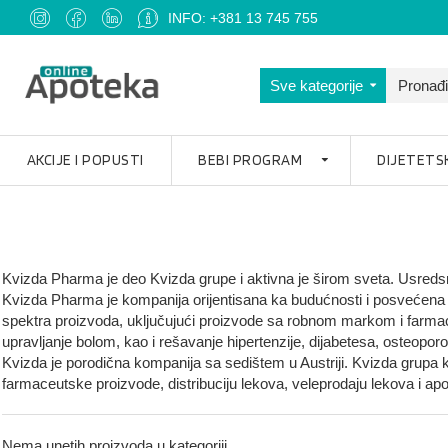
INFO: +381 13 745 755
Sve kategorije
AKCIJE I POPUSTI
BEBI PROGRAM
DIJETETS
Kvizda Pharma je deo Kvizda grupe i aktivna je širom sveta. Usredsr
Kvizda Pharma je kompanija orijentisana ka budućnosti i posvećena
spektra proizvoda, uključujući proizvode sa robnom markom i farmaceut
upravljanje bolom, kao i rešavanje hipertenzije, dijabetesa, osteoporo
Kvizda je porodična kompanija sa sedištem u Austriji. Kvizda grupa ko
farmaceutske proizvode, distribuciju lekova, veleprodaju lekova i ap
Nema unetih proizvoda u kategoriji.