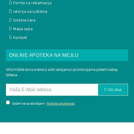
Forma za reklamaciju
Istorija narudžbina
Snižene cene
Mapa sajta
Kontakt
ONLINE APOTEKA NA MEJLU
Informišite se na vreme o svim akcijama i promocijama putem našeg
biltena.
PRIJAVA
Slažem se sa sadržajem
Politika privatnosti