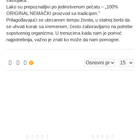
sastojaka.
Lako su prepoznatljivi po jedinstvenom pečatu – „100%
ORIGINAL NEMAČKI proizvod sa tradicijom.”
Prilagođavajući se ubrzanom tempu života, u stalnoj borbi da
se uhvati korak sa vremenom, često zaboravljamo na potrebe
sopstvenog organizma. U trenucima kada nam je pomoć
najpotrebnija, važno je znati ko može da nam pomogne.
0