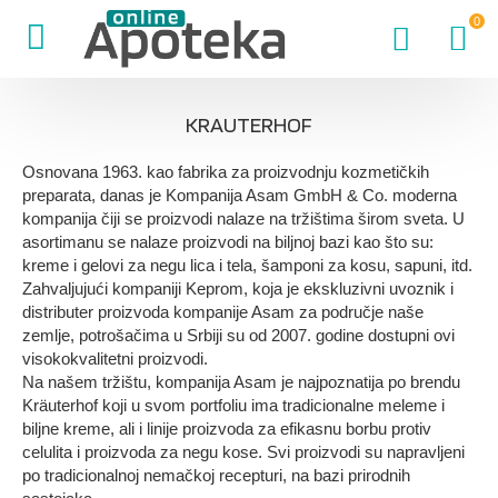
0
KRAUTERHOF
Osnovana 1963. kao fabrika za proizvodnju kozmetičkih
preparata, danas je Kompanija Asam GmbH & Co. moderna
kompanija čiji se proizvodi nalaze na tržištima širom sveta. U
asortimanu se nalaze proizvodi na biljnoj bazi kao što su:
kreme i gelovi za negu lica i tela, šamponi za kosu, sapuni, itd.
Zahvaljujući kompaniji Keprom, koja je ekskluzivni uvoznik i
distributer proizvoda kompanije Asam za područje naše
zemlje, potrošačima u Srbiji su od 2007. godine dostupni ovi
visokokvalitetni proizvodi.
Na našem tržištu, kompanija Asam je najpoznatija po brendu
Kräuterhof koji u svom portfoliu ima tradicionalne meleme i
biljne kreme, ali i linije proizvoda za efikasnu borbu protiv
celulita i proizvoda za negu kose. Svi proizvodi su napravljeni
po tradicionalnoj nemačkoj recepturi, na bazi prirodnih