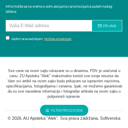
Informišite se na vreme o svim akcijama i promocijama putem našeg
biltena.
PRIJAVA
Slažem se sa sadržajem
Politika privatnosti
Sve cene na ovom sajtu iskazane su u dinarima. PDV je uračunat u
cenu. ZU Apoteka "Alek" maksimalno koristi sve svoje resurse da
Vam svi artikli na ovom sajtu budu prikazani sa ispravnim nazivima,
specifikacijama, fotografijama i cenama. Ipak, ne možemo garantovati
da su sve navedene informacije i fotografije artikala na ovom sajtu u
potpunosti ispravne.
FILTER PROIZVODA
©
2026. AU Apoteka "Alek". Sva prava zadržana. Softverska
izrada
STIV Solutions