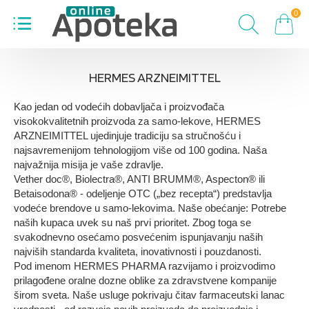
0
HERMES ARZNEIMITTEL
Kao jedan od vodećih dobavljača i proizvođača
visokokvalitetnih proizvoda za samo-lekove, HERMES
ARZNEIMITTEL ujedinjuje tradiciju sa stručnošću i
najsavremenijom tehnologijom više od 100 godina. Naša
najvažnija misija je vaše zdravlje.
Vether doc®, Biolectra®, ANTI BRUMM®, Aspecton® ili
Betaisodona® - odeljenje OTC („bez recepta“) predstavlja
vodeće brendove u samo-lekovima. Naše obećanje: Potrebe
naših kupaca uvek su naš prvi prioritet. Zbog toga se
svakodnevno osećamo posvećenim ispunjavanju naših
najviših standarda kvaliteta, inovativnosti i pouzdanosti.
Pod imenom HERMES PHARMA razvijamo i proizvodimo
prilagođene oralne dozne oblike za zdravstvene kompanije
širom sveta. Naše usluge pokrivaju čitav farmaceutski lanac