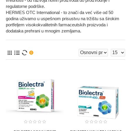
vrednosti - od razvoja novih proizvoda do proizvodnje i
regulatorne podrške.
HERMES OTC International - to znači da već više od 50
godina uživamo u uspešnom prisustvu na tržištu sa širokim
portfeljem visokokvalitetnih farmaceutskih proizvoda i
dodataka prehrani u mnogim zemljama.
0