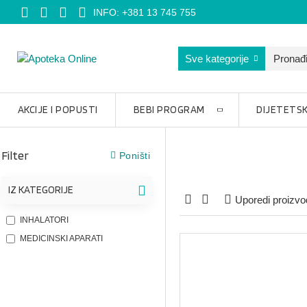
INFO: +381 13 745 755
Sve kategorije
AKCIJE I POPUSTI
BEBI PROGRAM
DIJETETSK
Filter
Poništi
IZ KATEGORIJE
Uporedi proizvo
INHALATORI
MEDICINSKI APARATI