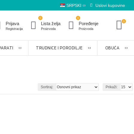
SRPSKI
Uslovi kupovine
0
0
0
Prijava
Lista želja
Poređenje
Registracija
Proizvoda
Proizvoda
PARATI
TRUDNICE I PORODILJE
OBUĆA
Sortiraj:
Prikaži: