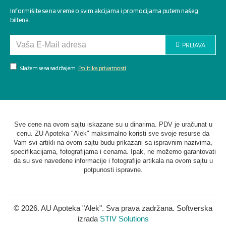
Informišite se na vreme o svim akcijama i promocijama putem našeg
biltena.
PRIJAVA
Slažem se sa sadržajem
Politika privatnosti
Sve cene na ovom sajtu iskazane su u dinarima. PDV je uračunat u
cenu. ZU Apoteka "Alek" maksimalno koristi sve svoje resurse da
Vam svi artikli na ovom sajtu budu prikazani sa ispravnim nazivima,
specifikacijama, fotografijama i cenama. Ipak, ne možemo garantovati
da su sve navedene informacije i fotografije artikala na ovom sajtu u
potpunosti ispravne.
©
2026. AU Apoteka "Alek". Sva prava zadržana. Softverska
izrada
STIV Solutions