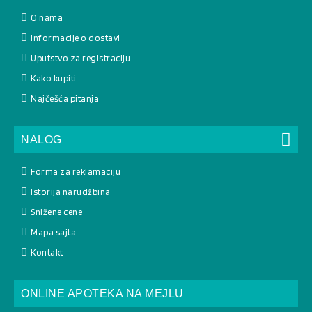
O nama
Informacije o dostavi
Uputstvo za registraciju
Kako kupiti
Najčešća pitanja
NALOG
Forma za reklamaciju
Istorija narudžbina
Snižene cene
Mapa sajta
Kontakt
ONLINE APOTEKA NA MEJLU