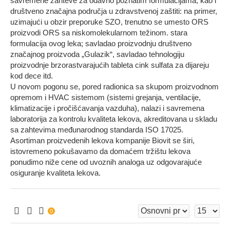
savremene zahteve za odavno poznatim formulacijama, kao i
društveno značajna područja u zdravstvenoj zaštiti: na primer,
uzimajući u obzir preporuke SZO, trenutno se umesto ORS
proizvodi ORS sa niskomolekularnom težinom. stara
formulacija ovog leka; savladao proizvodnju društveno
značajnog proizvoda „Gulazik“, savladao tehnologiju
proizvodnje brzorastvarajućih tableta cink sulfata za dijareju
kod dece itd.
U novom pogonu se, pored radionica sa skupom proizvodnom
opremom i HVAC sistemom (sistemi grejanja, ventilacije,
klimatizacije i pročišćavanja vazduha), nalazi i savremena
laboratorija za kontrolu kvaliteta lekova, akreditovana u skladu
sa zahtevima međunarodnog standarda ISO 17025.
Asortiman proizvedenih lekova kompanije Biovit se širi,
istovremeno pokušavamo da domaćem tržištu lekova
ponudimo niže cene od uvoznih analoga uz odgovarajuće
osiguranje kvaliteta lekova.
0