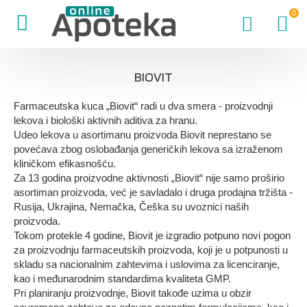
0
BIOVIT
Farmaceutska kuca „Biovit“ radi u dva smera - proizvodnji
lekova i biološki aktivnih aditiva za hranu.
Udeo lekova u asortimanu proizvoda Biovit neprestano se
povećava zbog oslobađanja generičkih lekova sa izraženom
kliničkom efikasnošću.
Za 13 godina proizvodne aktivnosti „Biovit“ nije samo proširio
asortiman proizvoda, već je savladalo i druga prodajna tržišta -
Rusija, Ukrajina, Nemačka, Češka su uvoznici naših
proizvoda.
Tokom protekle 4 godine, Biovit je izgradio potpuno novi pogon
za proizvodnju farmaceutskih proizvoda, koji je u potpunosti u
skladu sa nacionalnim zahtevima i uslovima za licenciranje,
kao i međunarodnim standardima kvaliteta GMP.
Pri planiranju proizvodnje, Biovit takođe uzima u obzir