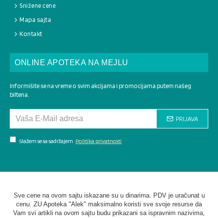
Snižene cene
Mapa sajta
Kontakt
ONLINE APOTEKA NA MEJLU
Informišite se na vreme o svim akcijama i promocijama putem našeg
biltena.
PRIJAVA
Slažem se sa sadržajem
Politika privatnosti
Sve cene na ovom sajtu iskazane su u dinarima. PDV je uračunat u
cenu. ZU Apoteka "Alek" maksimalno koristi sve svoje resurse da
Vam svi artikli na ovom sajtu budu prikazani sa ispravnim nazivima,